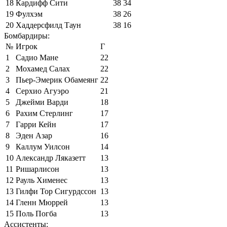
18
Кардифф Сити
38
34
19
Фулхэм
38
26
20
Хаддерсфилд Таун
38
16
Бомбардиры:
№
Игрок
Г
1
Садио Мане
22
2
Мохамед Салах
22
3
Пьер-Эмерик Обамеянг
22
4
Серхио Агуэро
21
5
Джейми Варди
18
6
Рахим Стерлинг
17
7
Гарри Кейн
17
8
Эден Азар
16
9
Каллум Уилсон
14
10
Александр Ляказетт
13
11
Ришарлисон
13
12
Рауль Хименес
13
13
Гилфи Тор Сигурдссон
13
14
Гленн Мюррей
13
15
Поль Погба
13
Ассистенты: