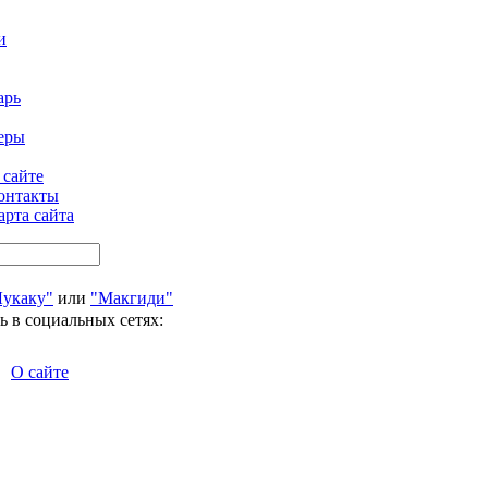
и
арь
еры
 сайте
онтакты
арта сайта
Лукаку"
или
"Макгиди"
ь в социальных сетях:
О сайте