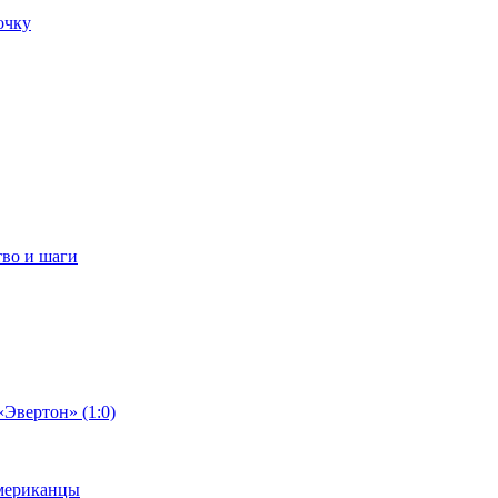
очку
тво и шаги
«Эвертон» (1:0)
американцы