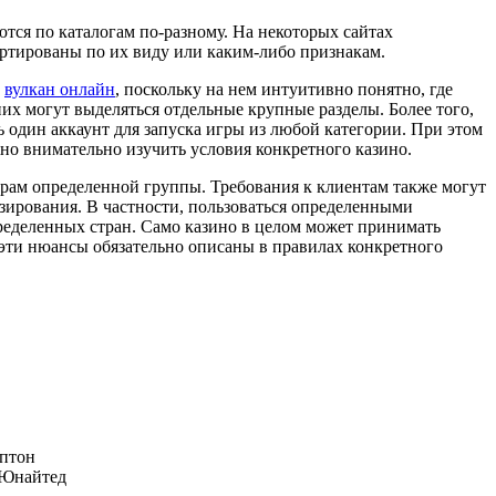
ются по каталогам по-разному. На некоторых сайтах
сортированы по их виду или каким-либо признакам.
о
вулкан онлайн
, поскольку на нем интуитивно понятно, где
них могут выделяться отдельные крупные разделы. Более того,
 один аккаунт для запуска игры из любой категории. При этом
но внимательно изучить условия конкретного казино.
рам определенной группы. Требования к клиентам также могут
зирования. В частности, пользоваться определенными
ределенных стран. Само казино в целом может принимать
 эти нюансы обязательно описаны в правилах конкретного
птон
Юнайтед