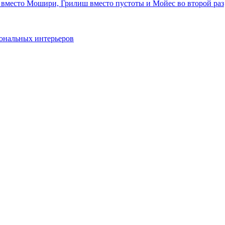
 вместо Мошири, Грилиш вместо пустоты и Мойес во второй раз
ональных интерьеров