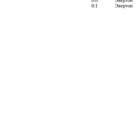
0:0
Эвертон
0:1
Эвертон