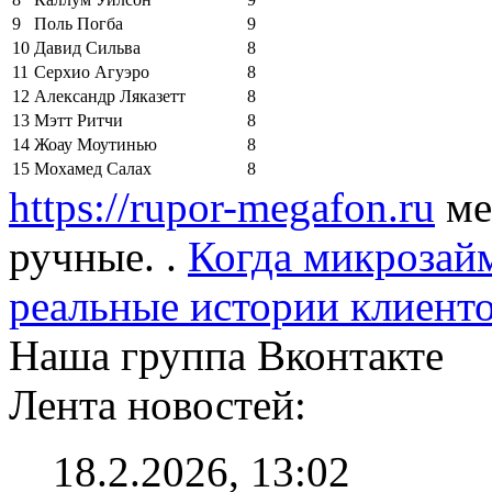
9
Поль Погба
9
10
Давид Сильва
8
11
Серхио Агуэро
8
12
Александр Ляказетт
8
13
Мэтт Ритчи
8
14
Жоау Моутинью
8
15
Мохамед Салах
8
https://rupor-megafon.ru
ме
ручные. .
Когда микрозайм
реальные истории клиент
Наша группа Вконтакте
Лента новостей:
18.2.2026, 13:02