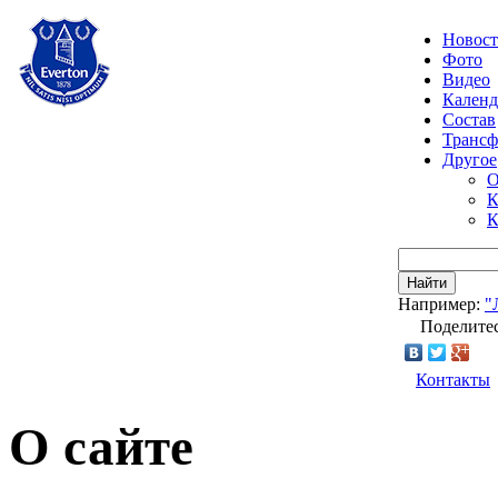
Новос
Фото
Видео
Календ
Состав
Транс
Другое
О
К
К
Найти
Например:
"
Поделитес
Контакты
О сайте