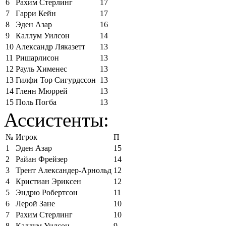
6
Рахим Стерлинг
17
7
Гарри Кейн
17
8
Эден Азар
16
9
Каллум Уилсон
14
10
Александр Ляказетт
13
11
Ришарлисон
13
12
Рауль Хименес
13
13
Гилфи Тор Сигурдссон
13
14
Гленн Мюррей
13
15
Поль Погба
13
Ассистенты:
№
Игрок
П
1
Эден Азар
15
2
Райан Фрейзер
14
3
Трент Александер-Арнольд
12
4
Кристиан Эриксен
12
5
Эндрю Робертсон
11
6
Лерой Зане
10
7
Рахим Стерлинг
10
8
Каллум Уилсон
9