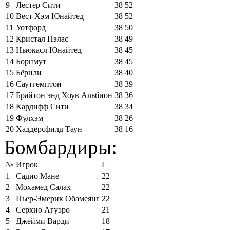
9
Лестер Сити
38
52
10
Вест Хэм Юнайтед
38
52
11
Уотфорд
38
50
12
Кристал Пэлас
38
49
13
Ньюкасл Юнайтед
38
45
14
Борнмут
38
45
15
Бёрнли
38
40
16
Саутгемптон
38
39
17
Брайтон энд Хоув Альбион
38
36
18
Кардифф Сити
38
34
19
Фулхэм
38
26
20
Хаддерсфилд Таун
38
16
Бомбардиры:
№
Игрок
Г
1
Садио Мане
22
2
Мохамед Салах
22
3
Пьер-Эмерик Обамеянг
22
4
Серхио Агуэро
21
5
Джейми Варди
18