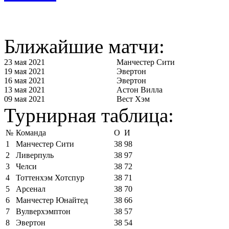
Ближайшие матчи:
23 мая 2021
Манчестер Сити
19 мая 2021
Эвертон
16 мая 2021
Эвертон
13 мая 2021
Астон Вилла
09 мая 2021
Вест Хэм
Турнирная таблица:
№
Команда
О
И
1
Манчестер Сити
38
98
2
Ливерпуль
38
97
3
Челси
38
72
4
Тоттенхэм Хотспур
38
71
5
Арсенал
38
70
6
Манчестер Юнайтед
38
66
7
Вулверхэмптон
38
57
8
Эвертон
38
54