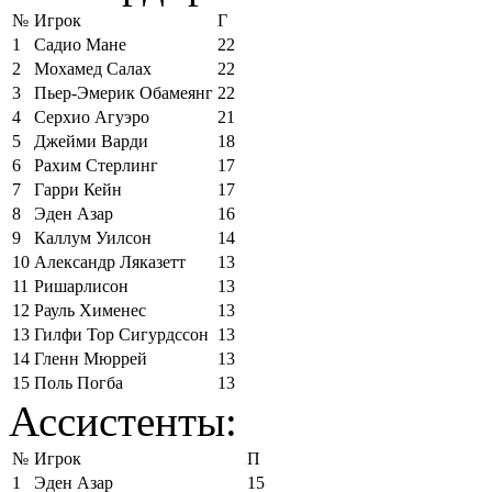
№
Игрок
Г
1
Садио Мане
22
2
Мохамед Салах
22
3
Пьер-Эмерик Обамеянг
22
4
Серхио Агуэро
21
5
Джейми Варди
18
6
Рахим Стерлинг
17
7
Гарри Кейн
17
8
Эден Азар
16
9
Каллум Уилсон
14
10
Александр Ляказетт
13
11
Ришарлисон
13
12
Рауль Хименес
13
13
Гилфи Тор Сигурдссон
13
14
Гленн Мюррей
13
15
Поль Погба
13
Ассистенты:
№
Игрок
П
1
Эден Азар
15