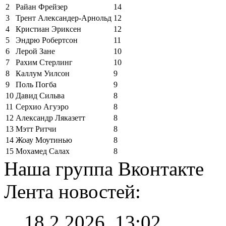
2
Райан Фрейзер
14
3
Трент Александер-Арнольд
12
4
Кристиан Эриксен
12
5
Эндрю Робертсон
11
6
Лерой Зане
10
7
Рахим Стерлинг
10
8
Каллум Уилсон
9
9
Поль Погба
9
10
Давид Сильва
8
11
Серхио Агуэро
8
12
Александр Ляказетт
8
13
Мэтт Ритчи
8
14
Жоау Моутинью
8
15
Мохамед Салах
8
Наша группа Вконтакте
Лента новостей:
18.2.2026, 13:02