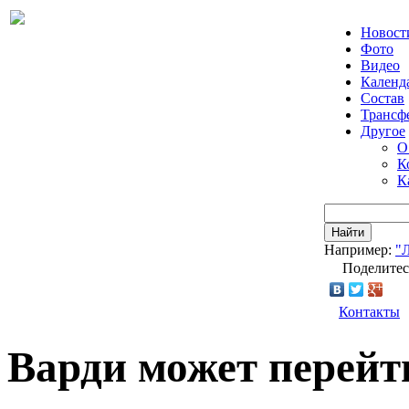
Новост
Фото
Видео
Календ
Состав
Трансф
Другое
О
К
К
Найти
Например:
"
Поделитес
Контакты
Варди может перейт