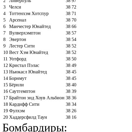
2
Ливерпуль
38
97
3
Челси
38
72
4
Тоттенхэм Хотспур
38
71
5
Арсенал
38
70
6
Манчестер Юнайтед
38
66
7
Вулверхэмптон
38
57
8
Эвертон
38
54
9
Лестер Сити
38
52
10
Вест Хэм Юнайтед
38
52
11
Уотфорд
38
50
12
Кристал Пэлас
38
49
13
Ньюкасл Юнайтед
38
45
14
Борнмут
38
45
15
Бёрнли
38
40
16
Саутгемптон
38
39
17
Брайтон энд Хоув Альбион
38
36
18
Кардифф Сити
38
34
19
Фулхэм
38
26
20
Хаддерсфилд Таун
38
16
Бомбардиры: