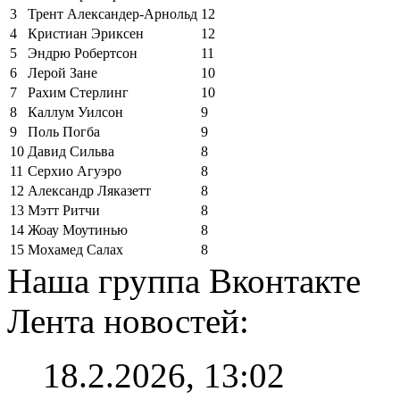
3
Трент Александер-Арнольд
12
4
Кристиан Эриксен
12
5
Эндрю Робертсон
11
6
Лерой Зане
10
7
Рахим Стерлинг
10
8
Каллум Уилсон
9
9
Поль Погба
9
10
Давид Сильва
8
11
Серхио Агуэро
8
12
Александр Ляказетт
8
13
Мэтт Ритчи
8
14
Жоау Моутинью
8
15
Мохамед Салах
8
Наша группа Вконтакте
Лента новостей:
18.2.2026, 13:02