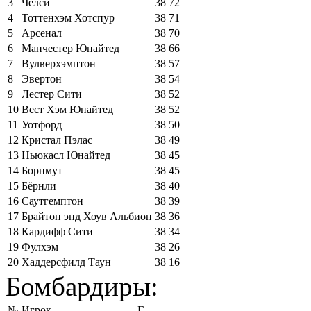
3
Челси
38
72
4
Тоттенхэм Хотспур
38
71
5
Арсенал
38
70
6
Манчестер Юнайтед
38
66
7
Вулверхэмптон
38
57
8
Эвертон
38
54
9
Лестер Сити
38
52
10
Вест Хэм Юнайтед
38
52
11
Уотфорд
38
50
12
Кристал Пэлас
38
49
13
Ньюкасл Юнайтед
38
45
14
Борнмут
38
45
15
Бёрнли
38
40
16
Саутгемптон
38
39
17
Брайтон энд Хоув Альбион
38
36
18
Кардифф Сити
38
34
19
Фулхэм
38
26
20
Хаддерсфилд Таун
38
16
Бомбардиры:
№
Игрок
Г