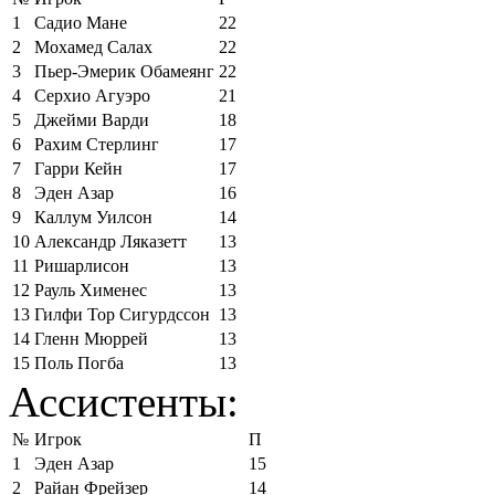
1
Садио Мане
22
2
Мохамед Салах
22
3
Пьер-Эмерик Обамеянг
22
4
Серхио Агуэро
21
5
Джейми Варди
18
6
Рахим Стерлинг
17
7
Гарри Кейн
17
8
Эден Азар
16
9
Каллум Уилсон
14
10
Александр Ляказетт
13
11
Ришарлисон
13
12
Рауль Хименес
13
13
Гилфи Тор Сигурдссон
13
14
Гленн Мюррей
13
15
Поль Погба
13
Ассистенты:
№
Игрок
П
1
Эден Азар
15
2
Райан Фрейзер
14