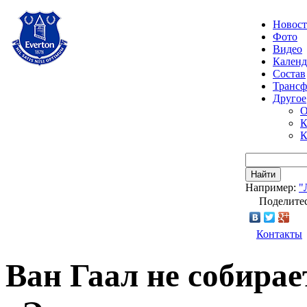
Новос
Фото
Видео
Календ
Состав
Транс
Другое
О
К
К
Найти
Например:
"
Поделитес
Контакты
Ван Гаал не собирае