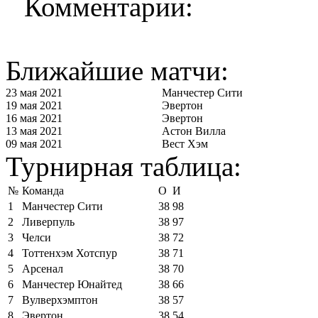
Комментарии:
Ближайшие матчи:
23 мая 2021
Манчестер Сити
19 мая 2021
Эвертон
16 мая 2021
Эвертон
13 мая 2021
Астон Вилла
09 мая 2021
Вест Хэм
Турнирная таблица:
№
Команда
О
И
1
Манчестер Сити
38
98
2
Ливерпуль
38
97
3
Челси
38
72
4
Тоттенхэм Хотспур
38
71
5
Арсенал
38
70
6
Манчестер Юнайтед
38
66
7
Вулверхэмптон
38
57
8
Эвертон
38
54