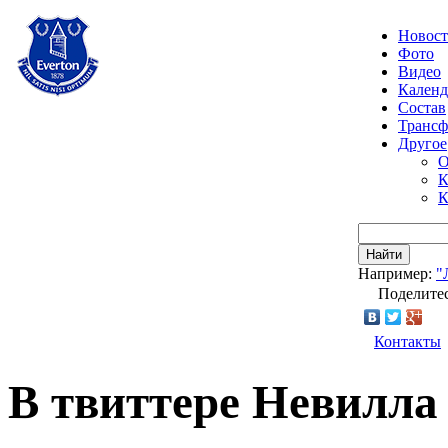
Новос
Фото
Видео
Календ
Состав
Транс
Другое
О
К
К
Найти
Например:
"
Поделитес
Контакты
В твиттере Невилла