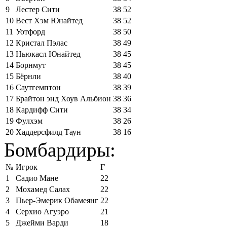
9
Лестер Сити
38
52
10
Вест Хэм Юнайтед
38
52
11
Уотфорд
38
50
12
Кристал Пэлас
38
49
13
Ньюкасл Юнайтед
38
45
14
Борнмут
38
45
15
Бёрнли
38
40
16
Саутгемптон
38
39
17
Брайтон энд Хоув Альбион
38
36
18
Кардифф Сити
38
34
19
Фулхэм
38
26
20
Хаддерсфилд Таун
38
16
Бомбардиры:
№
Игрок
Г
1
Садио Мане
22
2
Мохамед Салах
22
3
Пьер-Эмерик Обамеянг
22
4
Серхио Агуэро
21
5
Джейми Варди
18