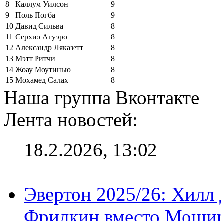
8
Каллум Уилсон
9
9
Поль Погба
9
10
Давид Сильва
8
11
Серхио Агуэро
8
12
Александр Ляказетт
8
13
Мэтт Ритчи
8
14
Жоау Моутинью
8
15
Мохамед Салах
8
Наша группа Вконтакте
Лента новостей:
18.2.2026, 13:02
Эвертон 2025/26: Хилл 
Фридкин вместо Мошир