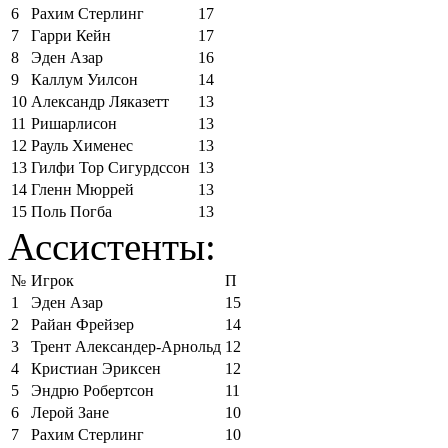
6
Рахим Стерлинг
17
7
Гарри Кейн
17
8
Эден Азар
16
9
Каллум Уилсон
14
10
Александр Ляказетт
13
11
Ришарлисон
13
12
Рауль Хименес
13
13
Гилфи Тор Сигурдссон
13
14
Гленн Мюррей
13
15
Поль Погба
13
Ассистенты:
№
Игрок
П
1
Эден Азар
15
2
Райан Фрейзер
14
3
Трент Александер-Арнольд
12
4
Кристиан Эриксен
12
5
Эндрю Робертсон
11
6
Лерой Зане
10
7
Рахим Стерлинг
10