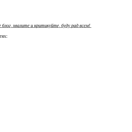
блог, хвалите и критикуйте, буду рад всем!
тях: