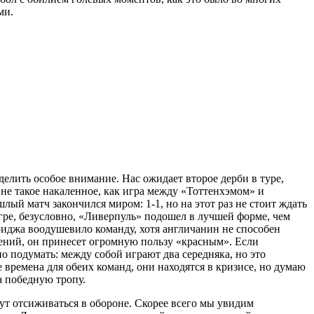
ми.
делить особое внимание. Нас ожидает второе дерби в туре,
не такое накаленное, как игра между «Тоттенхэмом» и
ый матч закончился миром: 1-1, но на этот раз не стоит ждать
игре, безусловно, «Ливерпуль» подошел в лучшей форме, чем
иджа воодушевило команду, хотя англичанин не способен
нений, он принесет огромную пользу «красным». Если
но подумать: между собой играют два середняка, но это
 времена для обеих команд, они находятся в кризисе, но думаю
а победную тропу.
дут отсиживаться в обороне. Скорее всего мы увидим