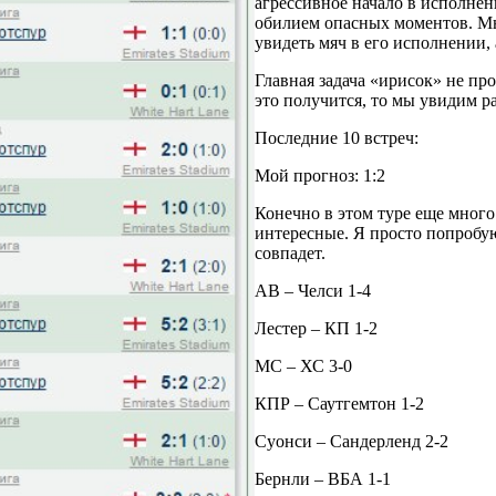
агрессивное начало в исполнен
обилием опасных моментов. Мне
увидеть мяч в его исполнении,
Главная задача «ирисок» не пр
это получится, то мы увидим р
Последние 10 встреч:
Мой прогноз: 1:2
Конечно в этом туре еще много 
интересные. Я просто попробую
совпадет.
АВ – Челси 1-4
Лестер – КП 1-2
МС – ХС 3-0
КПР – Саутгемтон 1-2
Суонси – Сандерленд 2-2
Бернли – ВБА 1-1