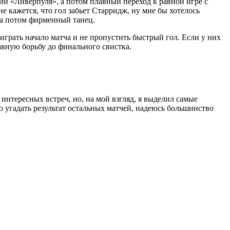
ии «Ливерпуля», а потом плавный переход к равной игре с
 кажется, что гол забьет Старридж, ну мне бы хотелось
 а потом фирменный танец.
оиграть начало матча и не пропустить быстрый гол. Если у них
авную борьбу до финального свистка.
интересных встреч, но, на мой взгляд, я выделил самые
 угадать результат остальных матчей, надеюсь большинство