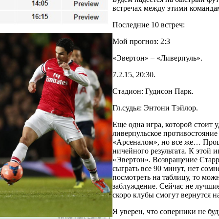
встречах между этими команда
Последние 10 встреч:
Мой прогноз: 2:3
«Эвертон» – «Ливерпуль».
7.2.15, 20:30.
Стадион: Гудисон Парк.
Гл.судья: Энтони Тэйлор.
Еще одна игра, которой стоит у
ливерпульское противостояние 
«Арсеналом», но все же… Прошл
ничейного результата. К этой 
«Эвертон». Возвращение Старр
сыграть все 90 минут, нет сом
посмотреть на таблицу, то мож
заблуждение. Сейчас не лучшие
скоро клубы смогут вернутся н
Я уверен, что соперники не бу