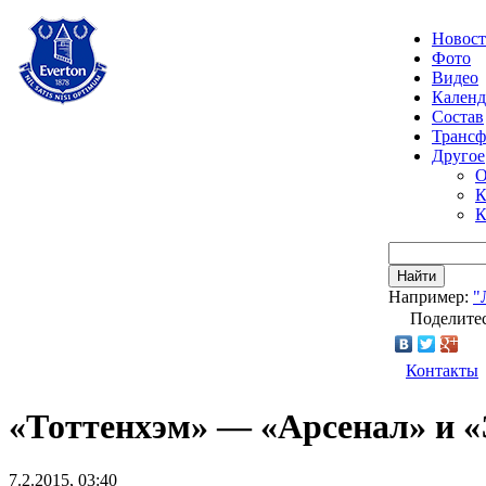
Новос
Фото
Видео
Календ
Состав
Транс
Другое
О
К
К
Найти
Например:
"
Поделитес
Контакты
«Тоттенхэм» — «Арсенал» и «
7.2.2015, 03:40