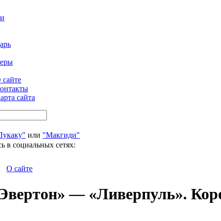
ти
арь
феры
 сайте
онтакты
арта сайта
Лукаку"
или
"Макгиди"
ь в социальных сетях:
О сайте
Эвертон» — «Ливерпуль». Кор