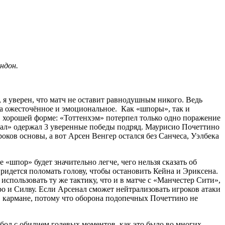
ндон.
 я уверен, что матч не оставит равнодушным никого. Ведь
да ожесточённое и эмоциональное. Как «шпоры», так и
в хорошей форме: «Тоттенхэм» потерпел только одно поражение
енал» одержал 3 уверенные победы подряд. Маурисио Почеттино
оков основы, а вот Арсен Венгер остался без Санчеса, Уэлбека
 «шпор» будет значительно легче, чего нельзя сказать об
ридется поломать голову, чтобы остановить Кейна и Эриксена.
использовать ту же тактику, что и в матче с «Манчестер Сити»,
ро и Силву. Если Арсенал сможет нейтрализовать игроков атаки
 в кармане, потому что оборона подопечных Почеттино не
бол с обилием голевых моментов, как это было во многих