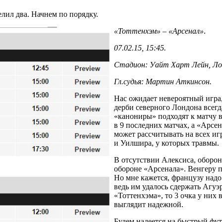
лил два. Начнем по порядку.
«Тоттенхэм» – «Арсенал»
.
07.02.15, 15:45.
Стадион: Уайт Харт Лейн, Ло
Гл.судья: Мартин Аткинсон.
Нас ожидает невероятный игра,
дерби северного Лондона всег
«канониры» подходят к матчу 
в 9 последних матчах, а «Арс
может рассчитывать на всех игр
и Уилшира, у которых травмы.
В отсутствии Алексиса, обороне
обороне «Арсенала». Венгеру п
Но мне кажется, французу надо 
ведь им удалось сдержать Агуэ
«Тоттенхэма», то 3 очка у них
выглядит надежной.
Будем надеется на быстрый фут