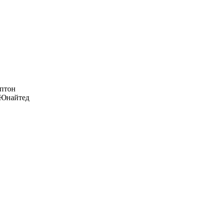
птон
Юнайтед