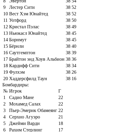
8
Эвертон
38
54
9
Лестер Сити
38
52
10
Вест Хэм Юнайтед
38
52
11
Уотфорд
38
50
12
Кристал Пэлас
38
49
13
Ньюкасл Юнайтед
38
45
14
Борнмут
38
45
15
Бёрнли
38
40
16
Саутгемптон
38
39
17
Брайтон энд Хоув Альбион
38
36
18
Кардифф Сити
38
34
19
Фулхэм
38
26
20
Хаддерсфилд Таун
38
16
Бомбардиры:
№
Игрок
Г
1
Садио Мане
22
2
Мохамед Салах
22
3
Пьер-Эмерик Обамеянг
22
4
Серхио Агуэро
21
5
Джейми Варди
18
6
Рахим Стерлинг
17