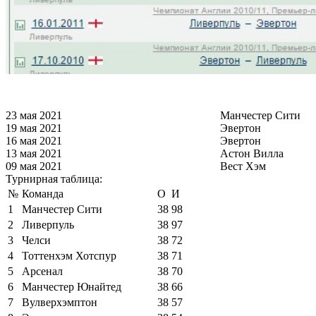
23 мая 2021
Манчестер Сити
19 мая 2021
Эвертон
16 мая 2021
Эвертон
13 мая 2021
Астон Вилла
09 мая 2021
Вест Хэм
Турнирная таблица:
№
Команда
О
И
1
Манчестер Сити
38
98
2
Ливерпуль
38
97
3
Челси
38
72
4
Тоттенхэм Хотспур
38
71
5
Арсенал
38
70
6
Манчестер Юнайтед
38
66
7
Вулверхэмптон
38
57