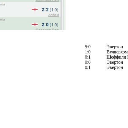
5:0
Эвертон
1:0
Вулверхэм
0:1
Шеффилд 
0:0
Эвертон
0:1
Эвертон