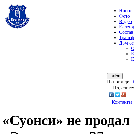
Новос
Фото
Видео
Календ
Состав
Транс
Другое
О
К
К
Найти
Например:
"
Поделитес
Контакты
«Суонси» не продал