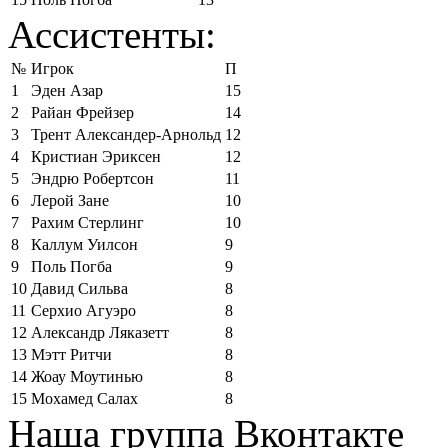
Ассистенты:
№
Игрок
П
1
Эден Азар
15
2
Райан Фрейзер
14
3
Трент Александер-Арнольд
12
4
Кристиан Эриксен
12
5
Эндрю Робертсон
11
6
Лерой Зане
10
7
Рахим Стерлинг
10
8
Каллум Уилсон
9
9
Поль Погба
9
10
Давид Сильва
8
11
Серхио Агуэро
8
12
Александр Ляказетт
8
13
Мэтт Ритчи
8
14
Жоау Моутинью
8
15
Мохамед Салах
8
Наша группа Вконтакте