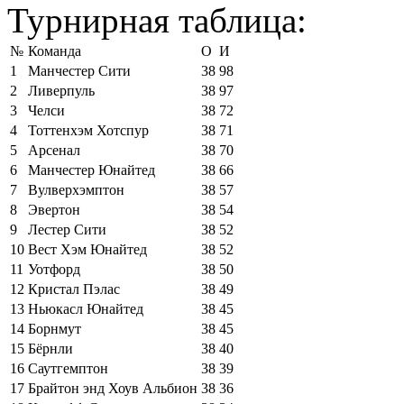
Турнирная таблица:
№
Команда
О
И
1
Манчестер Сити
38
98
2
Ливерпуль
38
97
3
Челси
38
72
4
Тоттенхэм Хотспур
38
71
5
Арсенал
38
70
6
Манчестер Юнайтед
38
66
7
Вулверхэмптон
38
57
8
Эвертон
38
54
9
Лестер Сити
38
52
10
Вест Хэм Юнайтед
38
52
11
Уотфорд
38
50
12
Кристал Пэлас
38
49
13
Ньюкасл Юнайтед
38
45
14
Борнмут
38
45
15
Бёрнли
38
40
16
Саутгемптон
38
39
17
Брайтон энд Хоув Альбион
38
36