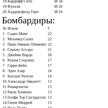
18
Кардифф Сити
38
34
19
Фулхэм
38
26
20
Хаддерсфилд Таун
38
16
Бомбардиры:
№
Игрок
Г
1
Садио Мане
22
2
Мохамед Салах
22
3
Пьер-Эмерик Обамеянг
22
4
Серхио Агуэро
21
5
Джейми Варди
18
6
Рахим Стерлинг
17
7
Гарри Кейн
17
8
Эден Азар
16
9
Каллум Уилсон
14
10
Александр Ляказетт
13
11
Ришарлисон
13
12
Рауль Хименес
13
13
Гилфи Тор Сигурдссон
13
14
Гленн Мюррей
13
15
Поль Погба
13