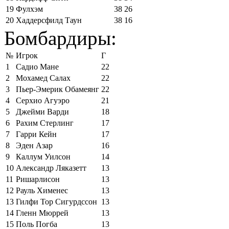
19
Фулхэм
38
26
20
Хаддерсфилд Таун
38
16
Бомбардиры:
№
Игрок
Г
1
Садио Мане
22
2
Мохамед Салах
22
3
Пьер-Эмерик Обамеянг
22
4
Серхио Агуэро
21
5
Джейми Варди
18
6
Рахим Стерлинг
17
7
Гарри Кейн
17
8
Эден Азар
16
9
Каллум Уилсон
14
10
Александр Ляказетт
13
11
Ришарлисон
13
12
Рауль Хименес
13
13
Гилфи Тор Сигурдссон
13
14
Гленн Мюррей
13
15
Поль Погба
13