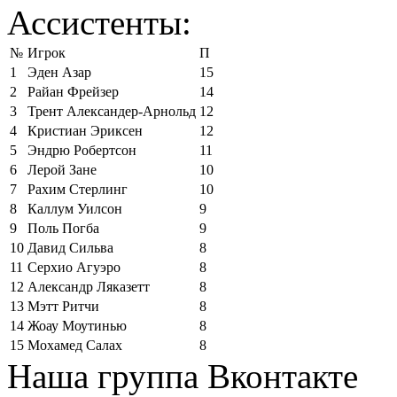
Ассистенты:
№
Игрок
П
1
Эден Азар
15
2
Райан Фрейзер
14
3
Трент Александер-Арнольд
12
4
Кристиан Эриксен
12
5
Эндрю Робертсон
11
6
Лерой Зане
10
7
Рахим Стерлинг
10
8
Каллум Уилсон
9
9
Поль Погба
9
10
Давид Сильва
8
11
Серхио Агуэро
8
12
Александр Ляказетт
8
13
Мэтт Ритчи
8
14
Жоау Моутинью
8
15
Мохамед Салах
8
Наша группа Вконтакте