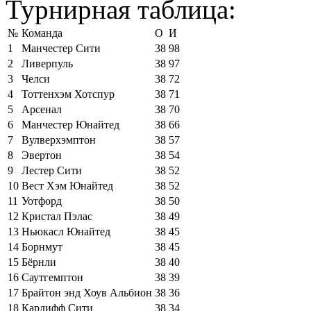
Турнирная таблица:
№
Команда
О
И
1
Манчестер Сити
38
98
2
Ливерпуль
38
97
3
Челси
38
72
4
Тоттенхэм Хотспур
38
71
5
Арсенал
38
70
6
Манчестер Юнайтед
38
66
7
Вулверхэмптон
38
57
8
Эвертон
38
54
9
Лестер Сити
38
52
10
Вест Хэм Юнайтед
38
52
11
Уотфорд
38
50
12
Кристал Пэлас
38
49
13
Ньюкасл Юнайтед
38
45
14
Борнмут
38
45
15
Бёрнли
38
40
16
Саутгемптон
38
39
17
Брайтон энд Хоув Альбион
38
36
18
Кардифф Сити
38
34