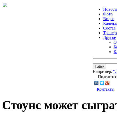
Новост
Фото
Видео
Календ
Состав
Трансф
Другое
О
К
К
Найти
Например:
"
Поделитес
Контакты
Стоунс может сыгра