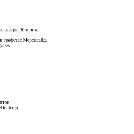
ь завтра, 30 июня.
в графстве Мерсисайд.
уль».
птон
Юнайтед