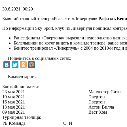
30.6.2021, 00:20
Бывший главный тренер «Реала» и «Ливерпуля»
Рафаэль Бени
По информации Sky Sport, клуб из Ливерпуля подписал контрак
Ранее фанаты «Эвертона» выразили недовольство назнач
Болельщики не хотят видеть в команде тренера, ранее в
Бенитес тренировал «Ливерпуль» с 2004 по 2010-й год и
Поделитесь в социальных сетях:
Комментарии:
Ближайшие матчи:
23 мая 2021
Манчестер Сити
19 мая 2021
Эвертон
16 мая 2021
Эвертон
13 мая 2021
Астон Вилла
09 мая 2021
Вест Хэм
Турнирная таблица:
№
Команда
О
И