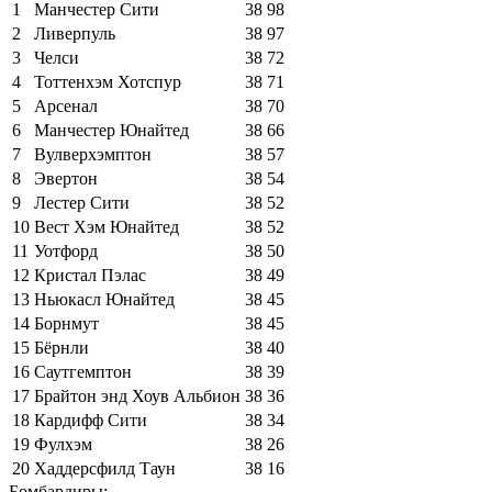
1
Манчестер Сити
38
98
2
Ливерпуль
38
97
3
Челси
38
72
4
Тоттенхэм Хотспур
38
71
5
Арсенал
38
70
6
Манчестер Юнайтед
38
66
7
Вулверхэмптон
38
57
8
Эвертон
38
54
9
Лестер Сити
38
52
10
Вест Хэм Юнайтед
38
52
11
Уотфорд
38
50
12
Кристал Пэлас
38
49
13
Ньюкасл Юнайтед
38
45
14
Борнмут
38
45
15
Бёрнли
38
40
16
Саутгемптон
38
39
17
Брайтон энд Хоув Альбион
38
36
18
Кардифф Сити
38
34
19
Фулхэм
38
26
20
Хаддерсфилд Таун
38
16
Бомбардиры: