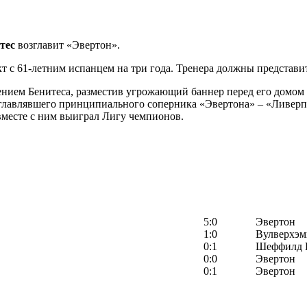
тес
возглавит «Эвертон».
т с 61-летним испанцем на три года. Тренера должны представит
ением Бенитеса, разместив угрожающий баннер перед его домом 
озглавлявшего принципиального соперника «Эвертона» – «Ливерп
 вместе с ним выиграл Лигу чемпионов.
5:0
Эвертон
1:0
Вулверхэм
0:1
Шеффилд 
0:0
Эвертон
0:1
Эвертон