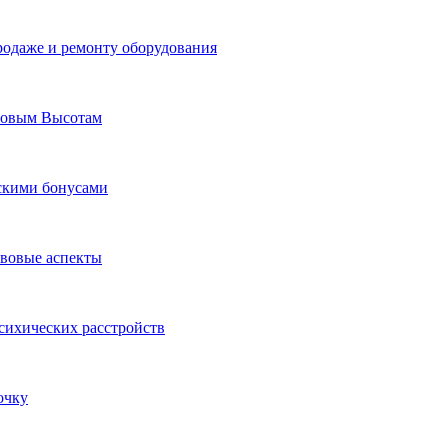
родаже и ремонту оборудования
Новым Высотам
ескими бонусами
авовые аспекты
сихических расстройств
очку