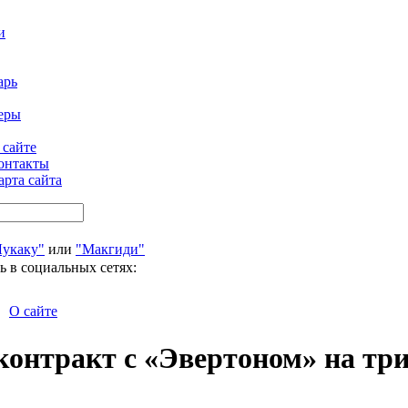
и
арь
еры
 сайте
онтакты
арта сайта
Лукаку"
или
"Макгиди"
ь в социальных сетях:
О сайте
контракт с «Эвертоном» на три