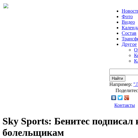
Новост
Фото
Видео
Календ
Состав
Трансф
Другое
О
К
К
Найти
Например:
"
Поделитес
Контакты
Sky Sports: Бенитес подписал 
болельщикам