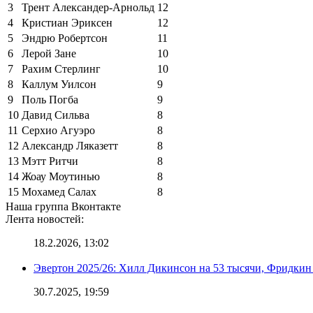
3
Трент Александер-Арнольд
12
4
Кристиан Эриксен
12
5
Эндрю Робертсон
11
6
Лерой Зане
10
7
Рахим Стерлинг
10
8
Каллум Уилсон
9
9
Поль Погба
9
10
Давид Сильва
8
11
Серхио Агуэро
8
12
Александр Ляказетт
8
13
Мэтт Ритчи
8
14
Жоау Моутинью
8
15
Мохамед Салах
8
Наша группа Вконтакте
Лента новостей:
18.2.2026, 13:02
Эвертон 2025/26: Хилл Дикинсон на 53 тысячи, Фридкин
30.7.2025, 19:59