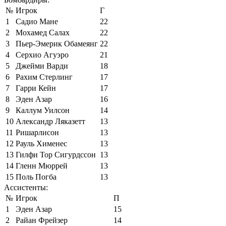
№
Игрок
Г
1
Садио Мане
22
2
Мохамед Салах
22
3
Пьер-Эмерик Обамеянг
22
4
Серхио Агуэро
21
5
Джейми Варди
18
6
Рахим Стерлинг
17
7
Гарри Кейн
17
8
Эден Азар
16
9
Каллум Уилсон
14
10
Александр Ляказетт
13
11
Ришарлисон
13
12
Рауль Хименес
13
13
Гилфи Тор Сигурдссон
13
14
Гленн Мюррей
13
15
Поль Погба
13
Ассистенты:
№
Игрок
П
1
Эден Азар
15
2
Райан Фрейзер
14