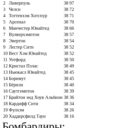
2
Ливерпуль
38
97
3
Челси
38
72
4
Тоттенхэм Хотспур
38
71
5
Арсенал
38
70
6
Манчестер Юнайтед
38
66
7
Вулверхэмптон
38
57
8
Эвертон
38
54
9
Лестер Сити
38
52
10
Вест Хэм Юнайтед
38
52
11
Уотфорд
38
50
12
Кристал Пэлас
38
49
13
Ньюкасл Юнайтед
38
45
14
Борнмут
38
45
15
Бёрнли
38
40
16
Саутгемптон
38
39
17
Брайтон энд Хоув Альбион
38
36
18
Кардифф Сити
38
34
19
Фулхэм
38
26
20
Хаддерсфилд Таун
38
16
Бомбардиры: