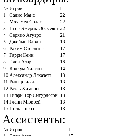
№
Игрок
Г
1
Садио Мане
22
2
Мохамед Салах
22
3
Пьер-Эмерик Обамеянг
22
4
Серхио Агуэро
21
5
Джейми Варди
18
6
Рахим Стерлинг
17
7
Гарри Кейн
17
8
Эден Азар
16
9
Каллум Уилсон
14
10
Александр Ляказетт
13
11
Ришарлисон
13
12
Рауль Хименес
13
13
Гилфи Тор Сигурдссон
13
14
Гленн Мюррей
13
15
Поль Погба
13
Ассистенты:
№
Игрок
П