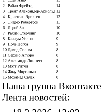
1
Эден Азар
15
2
Райан Фрейзер
14
3
Трент Александер-Арнольд
12
4
Кристиан Эриксен
12
5
Эндрю Робертсон
11
6
Лерой Зане
10
7
Рахим Стерлинг
10
8
Каллум Уилсон
9
9
Поль Погба
9
10
Давид Сильва
8
11
Серхио Агуэро
8
12
Александр Ляказетт
8
13
Мэтт Ритчи
8
14
Жоау Моутинью
8
15
Мохамед Салах
8
Наша группа Вконтакте
Лента новостей: