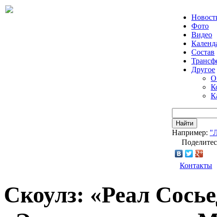
Новост
Фото
Видео
Календ
Состав
Трансф
Другое
О
К
К
Найти
Например:
"
Поделитес
Контакты
Скоулз: «Реал Сось