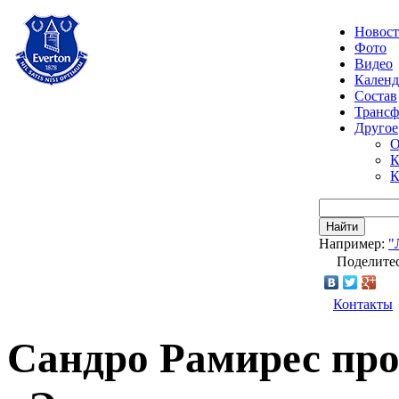
Новос
Фото
Видео
Календ
Состав
Транс
Другое
О
К
К
Найти
Например:
"
Поделитес
Контакты
Сандро Рамирес про