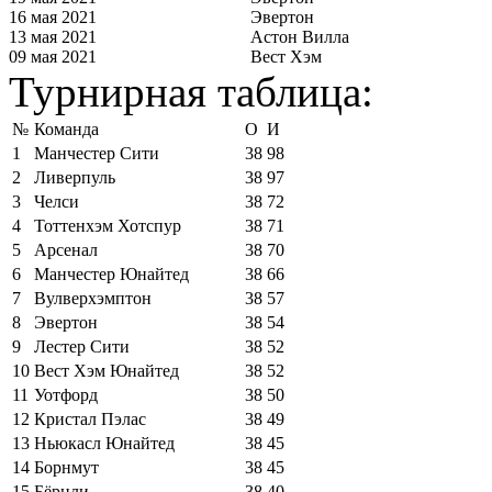
16 мая 2021
Эвертон
13 мая 2021
Астон Вилла
09 мая 2021
Вест Хэм
Турнирная таблица:
№
Команда
О
И
1
Манчестер Сити
38
98
2
Ливерпуль
38
97
3
Челси
38
72
4
Тоттенхэм Хотспур
38
71
5
Арсенал
38
70
6
Манчестер Юнайтед
38
66
7
Вулверхэмптон
38
57
8
Эвертон
38
54
9
Лестер Сити
38
52
10
Вест Хэм Юнайтед
38
52
11
Уотфорд
38
50
12
Кристал Пэлас
38
49
13
Ньюкасл Юнайтед
38
45
14
Борнмут
38
45
15
Бёрнли
38
40