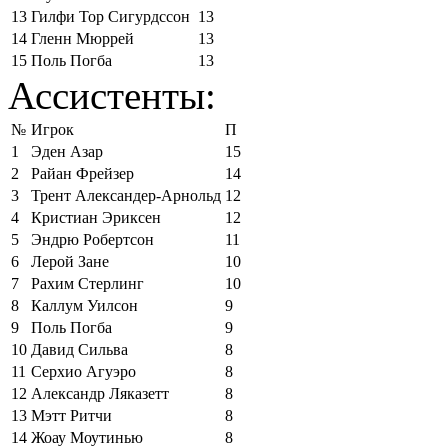
13
Гилфи Тор Сигурдссон
13
14
Гленн Мюррей
13
15
Поль Погба
13
Ассистенты:
№
Игрок
П
1
Эден Азар
15
2
Райан Фрейзер
14
3
Трент Александер-Арнольд
12
4
Кристиан Эриксен
12
5
Эндрю Робертсон
11
6
Лерой Зане
10
7
Рахим Стерлинг
10
8
Каллум Уилсон
9
9
Поль Погба
9
10
Давид Сильва
8
11
Серхио Агуэро
8
12
Александр Ляказетт
8
13
Мэтт Ритчи
8
14
Жоау Моутинью
8