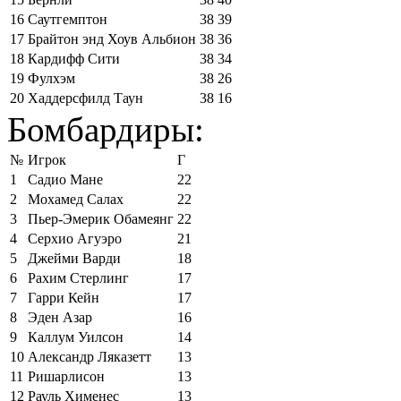
16
Саутгемптон
38
39
17
Брайтон энд Хоув Альбион
38
36
18
Кардифф Сити
38
34
19
Фулхэм
38
26
20
Хаддерсфилд Таун
38
16
Бомбардиры:
№
Игрок
Г
1
Садио Мане
22
2
Мохамед Салах
22
3
Пьер-Эмерик Обамеянг
22
4
Серхио Агуэро
21
5
Джейми Варди
18
6
Рахим Стерлинг
17
7
Гарри Кейн
17
8
Эден Азар
16
9
Каллум Уилсон
14
10
Александр Ляказетт
13
11
Ришарлисон
13
12
Рауль Хименес
13