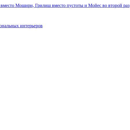
 вместо Мошири, Грилиш вместо пустоты и Мойес во второй раз
ональных интерьеров