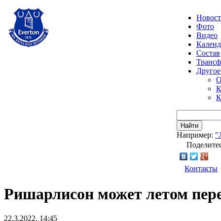
Новос
Фото
Видео
Календ
Состав
Транс
Другое
О
К
К
Найти
Например:
"
Поделитес
Контакты
Ришарлисон может летом пер
22.3.2022, 14:45