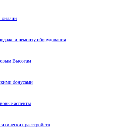
а онлайн
родаже и ремонту оборудования
Новым Высотам
ескими бонусами
авовые аспекты
сихических расстройств