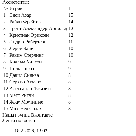
Ассистенты:
№
Игрок
П
1
Эден Азар
15
2
Райан Фрейзер
14
3
Трент Александер-Арнольд
12
4
Кристиан Эриксен
12
5
Эндрю Робертсон
11
6
Лерой Зане
10
7
Рахим Стерлинг
10
8
Каллум Уилсон
9
9
Поль Погба
9
10
Давид Сильва
8
11
Серхио Агуэро
8
12
Александр Ляказетт
8
13
Мэтт Ритчи
8
14
Жоау Моутинью
8
15
Мохамед Салах
8
Наша группа Вконтакте
Лента новостей:
18.2.2026, 13:02