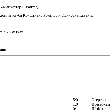
 «Манчестер Юнайтед».
дом из клуба Криштиану Роналду и Эдинсона Кавани.
а в 23 матчах.
яции
5:0
Эвертон
1:0
Вулверхэм
0:1
Шеффилд 