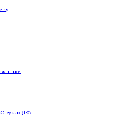
очку
тво и шаги
«Эвертон» (1:0)