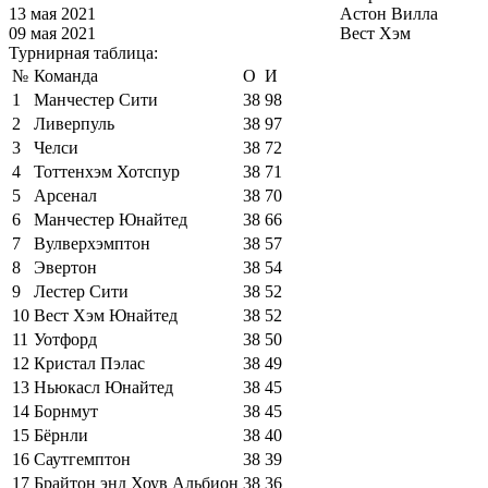
13 мая 2021
Астон Вилла
09 мая 2021
Вест Хэм
Турнирная таблица:
№
Команда
О
И
1
Манчестер Сити
38
98
2
Ливерпуль
38
97
3
Челси
38
72
4
Тоттенхэм Хотспур
38
71
5
Арсенал
38
70
6
Манчестер Юнайтед
38
66
7
Вулверхэмптон
38
57
8
Эвертон
38
54
9
Лестер Сити
38
52
10
Вест Хэм Юнайтед
38
52
11
Уотфорд
38
50
12
Кристал Пэлас
38
49
13
Ньюкасл Юнайтед
38
45
14
Борнмут
38
45
15
Бёрнли
38
40
16
Саутгемптон
38
39
17
Брайтон энд Хоув Альбион
38
36