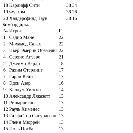
18
Кардифф Сити
38
34
19
Фулхэм
38
26
20
Хаддерсфилд Таун
38
16
Бомбардиры:
№
Игрок
Г
1
Садио Мане
22
2
Мохамед Салах
22
3
Пьер-Эмерик Обамеянг
22
4
Серхио Агуэро
21
5
Джейми Варди
18
6
Рахим Стерлинг
17
7
Гарри Кейн
17
8
Эден Азар
16
9
Каллум Уилсон
14
10
Александр Ляказетт
13
11
Ришарлисон
13
12
Рауль Хименес
13
13
Гилфи Тор Сигурдссон
13
14
Гленн Мюррей
13
15
Поль Погба
13