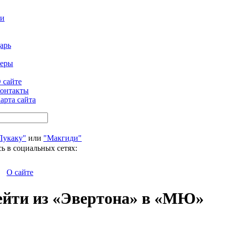
ти
арь
феры
 сайте
онтакты
арта сайта
Лукаку"
или
"Макгиди"
ь в социальных сетях:
О сайте
ейти из «Эвертона» в «МЮ»