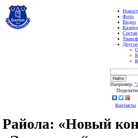
Новос
Фото
Видео
Календ
Состав
Транс
Другое
О
К
К
Найти
Например:
"
Поделитес
Контакты
Райола: «Новый кон