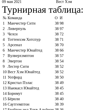
09 мая 2021
Вест Хэм
Турнирная таблица:
№
Команда
О
И
1
Манчестер Сити
38
98
2
Ливерпуль
38
97
3
Челси
38
72
4
Тоттенхэм Хотспур
38
71
5
Арсенал
38
70
6
Манчестер Юнайтед
38
66
7
Вулверхэмптон
38
57
8
Эвертон
38
54
9
Лестер Сити
38
52
10
Вест Хэм Юнайтед
38
52
11
Уотфорд
38
50
12
Кристал Пэлас
38
49
13
Ньюкасл Юнайтед
38
45
14
Борнмут
38
45
15
Бёрнли
38
40
16
Саутгемптон
38
39
17
Брайтон энд Хоув Альбион
38
36