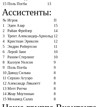
15
Поль Погба
13
Ассистенты:
№
Игрок
П
1
Эден Азар
15
2
Райан Фрейзер
14
3
Трент Александер-Арнольд
12
4
Кристиан Эриксен
12
5
Эндрю Робертсон
11
6
Лерой Зане
10
7
Рахим Стерлинг
10
8
Каллум Уилсон
9
9
Поль Погба
9
10
Давид Сильва
8
11
Серхио Агуэро
8
12
Александр Ляказетт
8
13
Мэтт Ритчи
8
14
Жоау Моутинью
8
15
Мохамед Салах
8