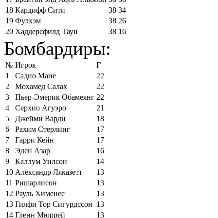
18
Кардифф Сити
38
34
19
Фулхэм
38
26
20
Хаддерсфилд Таун
38
16
Бомбардиры:
№
Игрок
Г
1
Садио Мане
22
2
Мохамед Салах
22
3
Пьер-Эмерик Обамеянг
22
4
Серхио Агуэро
21
5
Джейми Варди
18
6
Рахим Стерлинг
17
7
Гарри Кейн
17
8
Эден Азар
16
9
Каллум Уилсон
14
10
Александр Ляказетт
13
11
Ришарлисон
13
12
Рауль Хименес
13
13
Гилфи Тор Сигурдссон
13
14
Гленн Мюррей
13