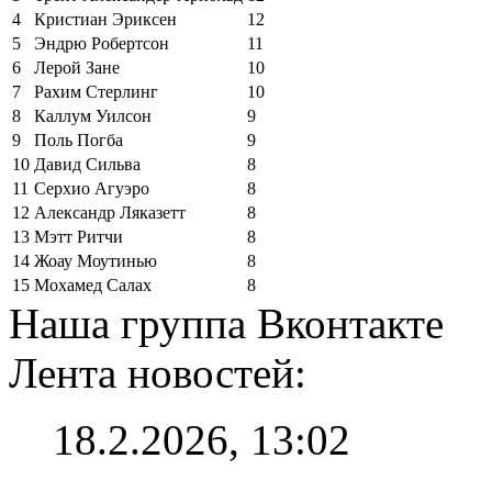
4
Кристиан Эриксен
12
5
Эндрю Робертсон
11
6
Лерой Зане
10
7
Рахим Стерлинг
10
8
Каллум Уилсон
9
9
Поль Погба
9
10
Давид Сильва
8
11
Серхио Агуэро
8
12
Александр Ляказетт
8
13
Мэтт Ритчи
8
14
Жоау Моутинью
8
15
Мохамед Салах
8
Наша группа Вконтакте
Лента новостей:
18.2.2026, 13:02