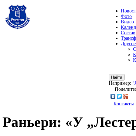
Новос
Фото
Видео
Календ
Состав
Транс
Другое
О
К
К
Найти
Например:
"
Поделитес
Контакты
Раньери: «У „Лестер