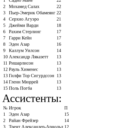
1
Садио Мане
22
2
Мохамед Салах
22
3
Пьер-Эмерик Обамеянг
22
4
Серхио Агуэро
21
5
Джейми Варди
18
6
Рахим Стерлинг
17
7
Гарри Кейн
17
8
Эден Азар
16
9
Каллум Уилсон
14
10
Александр Ляказетт
13
11
Ришарлисон
13
12
Рауль Хименес
13
13
Гилфи Тор Сигурдссон
13
14
Гленн Мюррей
13
15
Поль Погба
13
Ассистенты:
№
Игрок
П
1
Эден Азар
15
2
Райан Фрейзер
14
3
Трент Александер-Арнольд
12