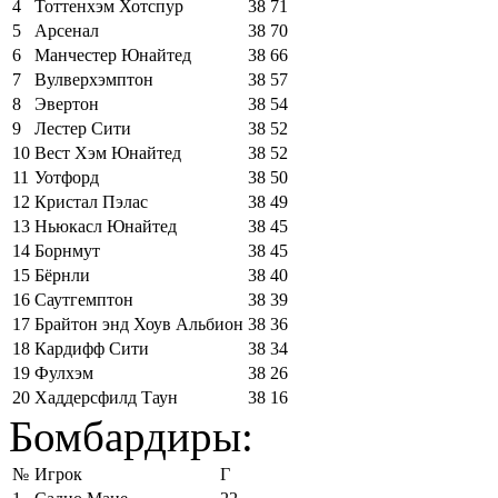
4
Тоттенхэм Хотспур
38
71
5
Арсенал
38
70
6
Манчестер Юнайтед
38
66
7
Вулверхэмптон
38
57
8
Эвертон
38
54
9
Лестер Сити
38
52
10
Вест Хэм Юнайтед
38
52
11
Уотфорд
38
50
12
Кристал Пэлас
38
49
13
Ньюкасл Юнайтед
38
45
14
Борнмут
38
45
15
Бёрнли
38
40
16
Саутгемптон
38
39
17
Брайтон энд Хоув Альбион
38
36
18
Кардифф Сити
38
34
19
Фулхэм
38
26
20
Хаддерсфилд Таун
38
16
Бомбардиры:
№
Игрок
Г