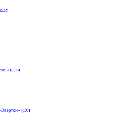
очку
тво и шаги
«Эвертон» (1:0)