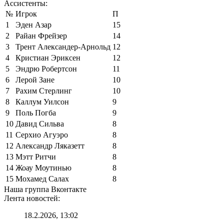
Ассистенты:
№
Игрок
П
1
Эден Азар
15
2
Райан Фрейзер
14
3
Трент Александер-Арнольд
12
4
Кристиан Эриксен
12
5
Эндрю Робертсон
11
6
Лерой Зане
10
7
Рахим Стерлинг
10
8
Каллум Уилсон
9
9
Поль Погба
9
10
Давид Сильва
8
11
Серхио Агуэро
8
12
Александр Ляказетт
8
13
Мэтт Ритчи
8
14
Жоау Моутинью
8
15
Мохамед Салах
8
Наша группа Вконтакте
Лента новостей:
18.2.2026, 13:02