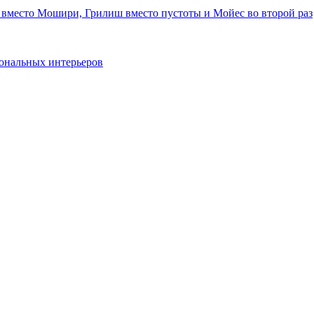
 вместо Мошири, Грилиш вместо пустоты и Мойес во второй раз
ональных интерьеров