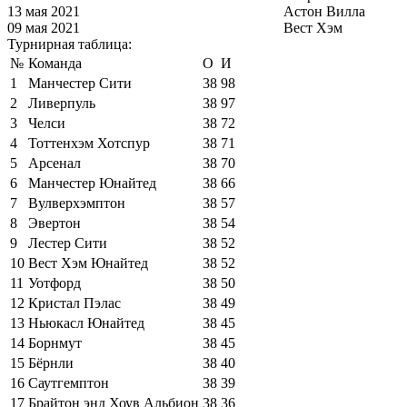
13 мая 2021
Астон Вилла
09 мая 2021
Вест Хэм
Турнирная таблица:
№
Команда
О
И
1
Манчестер Сити
38
98
2
Ливерпуль
38
97
3
Челси
38
72
4
Тоттенхэм Хотспур
38
71
5
Арсенал
38
70
6
Манчестер Юнайтед
38
66
7
Вулверхэмптон
38
57
8
Эвертон
38
54
9
Лестер Сити
38
52
10
Вест Хэм Юнайтед
38
52
11
Уотфорд
38
50
12
Кристал Пэлас
38
49
13
Ньюкасл Юнайтед
38
45
14
Борнмут
38
45
15
Бёрнли
38
40
16
Саутгемптон
38
39
17
Брайтон энд Хоув Альбион
38
36