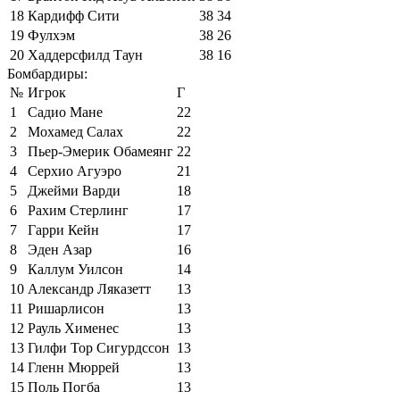
18
Кардифф Сити
38
34
19
Фулхэм
38
26
20
Хаддерсфилд Таун
38
16
Бомбардиры:
№
Игрок
Г
1
Садио Мане
22
2
Мохамед Салах
22
3
Пьер-Эмерик Обамеянг
22
4
Серхио Агуэро
21
5
Джейми Варди
18
6
Рахим Стерлинг
17
7
Гарри Кейн
17
8
Эден Азар
16
9
Каллум Уилсон
14
10
Александр Ляказетт
13
11
Ришарлисон
13
12
Рауль Хименес
13
13
Гилфи Тор Сигурдссон
13
14
Гленн Мюррей
13
15
Поль Погба
13