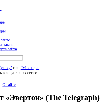
и
арь
еры
 сайте
онтакты
арта сайта
Лукаку"
или
"Макгиди"
ь в социальных сетях:
О сайте
 «Эвертон» (The Telegraph)