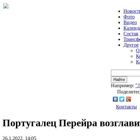
Новост
Фото
Видео
Календ
Состав
Трансф
Другое
О
К
К
Найти
Например:
"
Поделитес
Контакты
Португалец Перейра возглавит
26.1.2022, 14:05