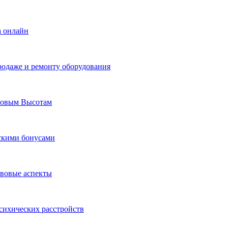
а онлайн
родаже и ремонту оборудования
Новым Высотам
ескими бонусами
авовые аспекты
сихических расстройств