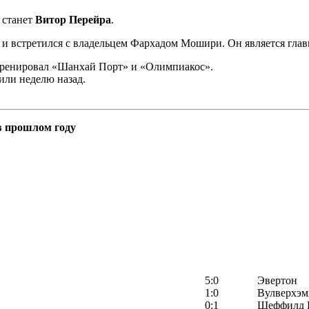
 станет
Витор Перейра
.
 и встретился с владельцем Фархадом Мошири. Он является глав
тренировал «Шанхай Порт» и «Олимпиакос».
или неделю назад.
 в прошлом году
5:0
Эвертон
1:0
Вулверхэм
0:1
Шеффилд 