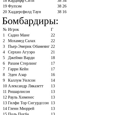
18
Кардифф Сити
38
34
19
Фулхэм
38
26
20
Хаддерсфилд Таун
38
16
Бомбардиры:
№
Игрок
Г
1
Садио Мане
22
2
Мохамед Салах
22
3
Пьер-Эмерик Обамеянг
22
4
Серхио Агуэро
21
5
Джейми Варди
18
6
Рахим Стерлинг
17
7
Гарри Кейн
17
8
Эден Азар
16
9
Каллум Уилсон
14
10
Александр Ляказетт
13
11
Ришарлисон
13
12
Рауль Хименес
13
13
Гилфи Тор Сигурдссон
13
14
Гленн Мюррей
13
15
Поль Погба
13