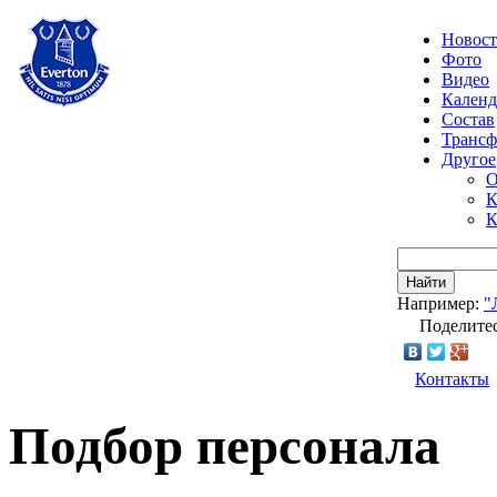
Новос
Фото
Видео
Календ
Состав
Транс
Другое
О
К
К
Найти
Например:
"
Поделитес
Контакты
Подбор персонала