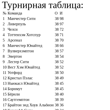
Турнирная таблица:
№
Команда
О
И
1
Манчестер Сити
38
98
2
Ливерпуль
38
97
3
Челси
38
72
4
Тоттенхэм Хотспур
38
71
5
Арсенал
38
70
6
Манчестер Юнайтед
38
66
7
Вулверхэмптон
38
57
8
Эвертон
38
54
9
Лестер Сити
38
52
10
Вест Хэм Юнайтед
38
52
11
Уотфорд
38
50
12
Кристал Пэлас
38
49
13
Ньюкасл Юнайтед
38
45
14
Борнмут
38
45
15
Бёрнли
38
40
16
Саутгемптон
38
39
17
Брайтон энд Хоув Альбион
38
36