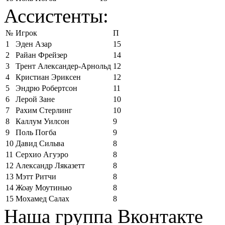
Ассистенты:
№
Игрок
П
1
Эден Азар
15
2
Райан Фрейзер
14
3
Трент Александер-Арнольд
12
4
Кристиан Эриксен
12
5
Эндрю Робертсон
11
6
Лерой Зане
10
7
Рахим Стерлинг
10
8
Каллум Уилсон
9
9
Поль Погба
9
10
Давид Сильва
8
11
Серхио Агуэро
8
12
Александр Ляказетт
8
13
Мэтт Ритчи
8
14
Жоау Моутинью
8
15
Мохамед Салах
8
Наша группа Вконтакте