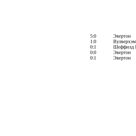
5:0
Эвертон
1:0
Вулверхэм
0:1
Шеффилд 
0:0
Эвертон
0:1
Эвертон