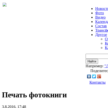
Новост
Фото
Видео
Календ
Состав
Трансф
Другое
О
К
К
Найти
Например:
"
Поделитес
Контакты
Печать фотокниги
3.8.2016, 17:48