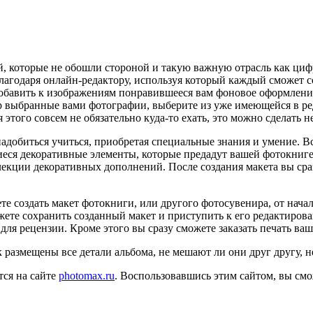
ий, которые не обошли стороной и такую важную отрасль как ц
агодаря онлайн-редактору, используя который каждый сможет со
обавить к изображениям понравившееся вам фоновое оформление
р выбранные вами фотографии, выберите из уже имеющейся в ред
я этого совсем не обязательно куда-то ехать, это можно сделать н
надобиться учиться, приобретая специальные знания и умение. Все
иеся декоративные элементы, которые предадут вашей фотокниг
ллекции декоративных дополнений. После создания макета вы ср
е создать макет фотокниги, или другого фотосувенира, от начал
жете сохранить созданный макет и приступить к его редактирова
 для рецензии. Кроме этого вы сразу сможете заказать печать ва
ак размещены все детали альбома, не мешают ли они друг другу, н
тся на сайте
photomax.ru
. Воспользовавшись этим сайтом, вы смо