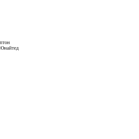
птон
Юнайтед