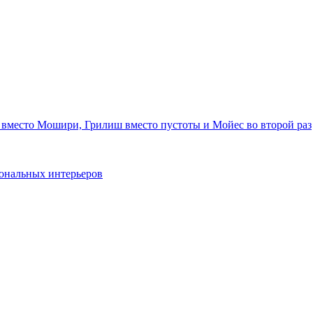
 вместо Мошири, Грилиш вместо пустоты и Мойес во второй раз
ональных интерьеров