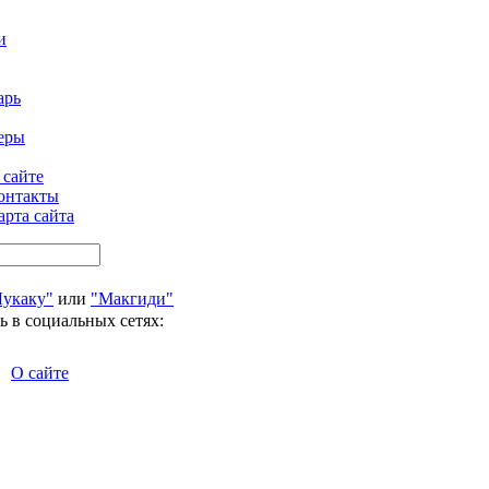
и
арь
еры
 сайте
онтакты
арта сайта
Лукаку"
или
"Макгиди"
ь в социальных сетях:
О сайте