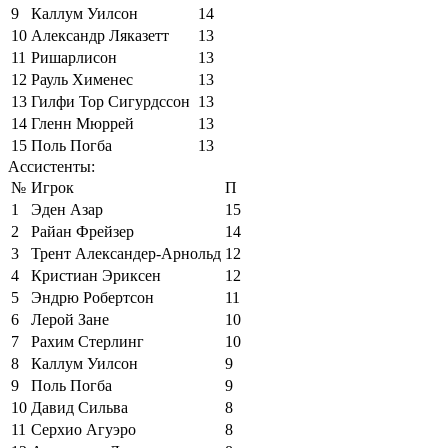
9
Каллум Уилсон
14
10
Александр Ляказетт
13
11
Ришарлисон
13
12
Рауль Хименес
13
13
Гилфи Тор Сигурдссон
13
14
Гленн Мюррей
13
15
Поль Погба
13
Ассистенты:
№
Игрок
П
1
Эден Азар
15
2
Райан Фрейзер
14
3
Трент Александер-Арнольд
12
4
Кристиан Эриксен
12
5
Эндрю Робертсон
11
6
Лерой Зане
10
7
Рахим Стерлинг
10
8
Каллум Уилсон
9
9
Поль Погба
9
10
Давид Сильва
8
11
Серхио Агуэро
8