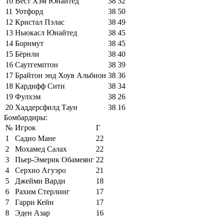
10
Вест Хэм Юнайтед
38
52
11
Уотфорд
38
50
12
Кристал Пэлас
38
49
13
Ньюкасл Юнайтед
38
45
14
Борнмут
38
45
15
Бёрнли
38
40
16
Саутгемптон
38
39
17
Брайтон энд Хоув Альбион
38
36
18
Кардифф Сити
38
34
19
Фулхэм
38
26
20
Хаддерсфилд Таун
38
16
Бомбардиры:
№
Игрок
Г
1
Садио Мане
22
2
Мохамед Салах
22
3
Пьер-Эмерик Обамеянг
22
4
Серхио Агуэро
21
5
Джейми Варди
18
6
Рахим Стерлинг
17
7
Гарри Кейн
17
8
Эден Азар
16