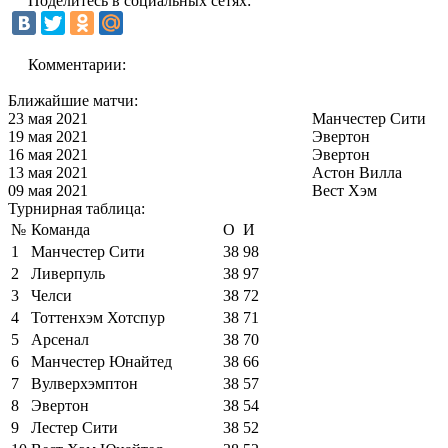
Поделитесь в социальных сетях:
Комментарии:
Ближайшие матчи:
23 мая 2021
Манчестер Сити
19 мая 2021
Эвертон
16 мая 2021
Эвертон
13 мая 2021
Астон Вилла
09 мая 2021
Вест Хэм
Турнирная таблица:
№
Команда
О
И
1
Манчестер Сити
38
98
2
Ливерпуль
38
97
3
Челси
38
72
4
Тоттенхэм Хотспур
38
71
5
Арсенал
38
70
6
Манчестер Юнайтед
38
66
7
Вулверхэмптон
38
57
8
Эвертон
38
54
9
Лестер Сити
38
52