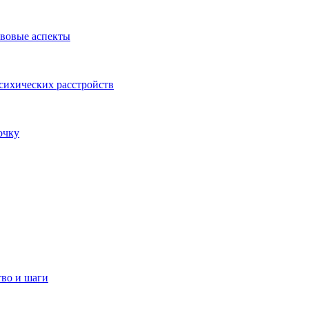
авовые аспекты
сихических расстройств
очку
тво и шаги