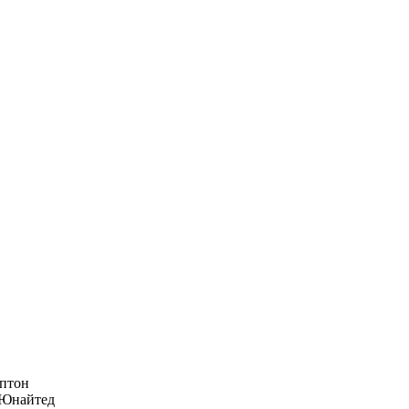
птон
Юнайтед