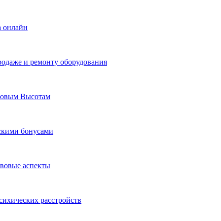
а онлайн
родаже и ремонту оборудования
Новым Высотам
ескими бонусами
авовые аспекты
сихических расстройств