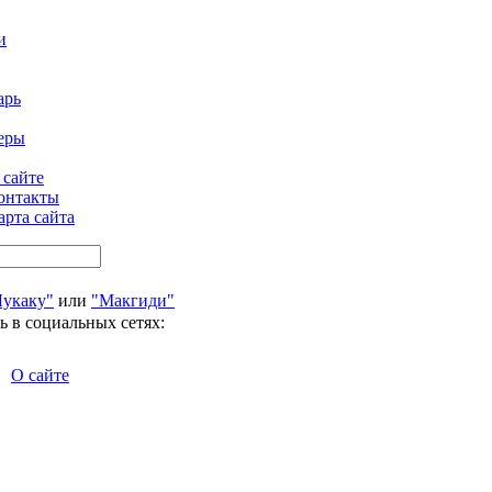
и
арь
еры
 сайте
онтакты
арта сайта
Лукаку"
или
"Макгиди"
ь в социальных сетях:
О сайте