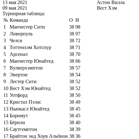
13 мая 2021
Астон Вилла
09 мая 2021
Вест Хэм
Турнирная таблица:
№
Команда
О
И
1
Манчестер Сити
38
98
2
Ливерпуль
38
97
3
Челси
38
72
4
Тоттенхэм Хотспур
38
71
5
Арсенал
38
70
6
Манчестер Юнайтед
38
66
7
Вулверхэмптон
38
57
8
Эвертон
38
54
9
Лестер Сити
38
52
10
Вест Хэм Юнайтед
38
52
11
Уотфорд
38
50
12
Кристал Пэлас
38
49
13
Ньюкасл Юнайтед
38
45
14
Борнмут
38
45
15
Бёрнли
38
40
16
Саутгемптон
38
39
17
Брайтон энд Хоув Альбион
38
36