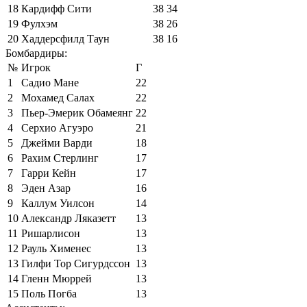
18
Кардифф Сити
38
34
19
Фулхэм
38
26
20
Хаддерсфилд Таун
38
16
Бомбардиры:
№
Игрок
Г
1
Садио Мане
22
2
Мохамед Салах
22
3
Пьер-Эмерик Обамеянг
22
4
Серхио Агуэро
21
5
Джейми Варди
18
6
Рахим Стерлинг
17
7
Гарри Кейн
17
8
Эден Азар
16
9
Каллум Уилсон
14
10
Александр Ляказетт
13
11
Ришарлисон
13
12
Рауль Хименес
13
13
Гилфи Тор Сигурдссон
13
14
Гленн Мюррей
13
15
Поль Погба
13