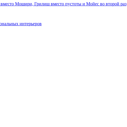
 вместо Мошири, Грилиш вместо пустоты и Мойес во второй раз
ональных интерьеров