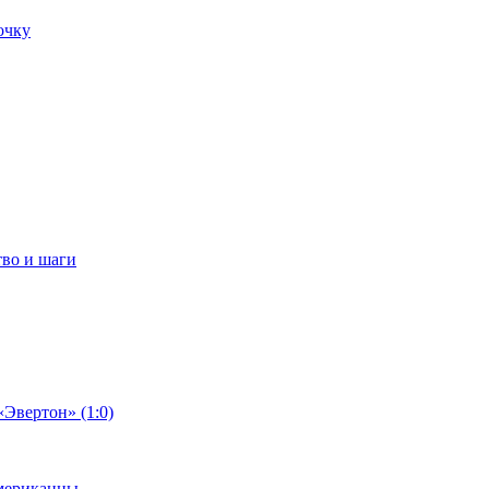
очку
тво и шаги
«Эвертон» (1:0)
американцы