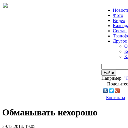
Новост
Фото
Видео
Календ
Состав
Трансф
Другое
О
К
К
Найти
Например:
"
Поделитес
Контакты
Обманывать нехорошо
29.12.2014, 19:05