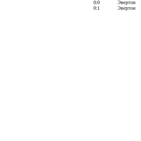
0:0
Эвертон
0:1
Эвертон