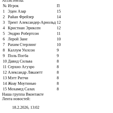
Ассистенты:
№
Игрок
П
1
Эден Азар
15
2
Райан Фрейзер
14
3
Трент Александер-Арнольд
12
4
Кристиан Эриксен
12
5
Эндрю Робертсон
11
6
Лерой Зане
10
7
Рахим Стерлинг
10
8
Каллум Уилсон
9
9
Поль Погба
9
10
Давид Сильва
8
11
Серхио Агуэро
8
12
Александр Ляказетт
8
13
Мэтт Ритчи
8
14
Жоау Моутинью
8
15
Мохамед Салах
8
Наша группа Вконтакте
Лента новостей:
18.2.2026, 13:02