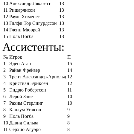
10
Александр Ляказетт
13
11
Ришарлисон
13
12
Рауль Хименес
13
13
Гилфи Тор Сигурдссон
13
14
Гленн Мюррей
13
15
Поль Погба
13
Ассистенты:
№
Игрок
П
1
Эден Азар
15
2
Райан Фрейзер
14
3
Трент Александер-Арнольд
12
4
Кристиан Эриксен
12
5
Эндрю Робертсон
11
6
Лерой Зане
10
7
Рахим Стерлинг
10
8
Каллум Уилсон
9
9
Поль Погба
9
10
Давид Сильва
8
11
Серхио Агуэро
8