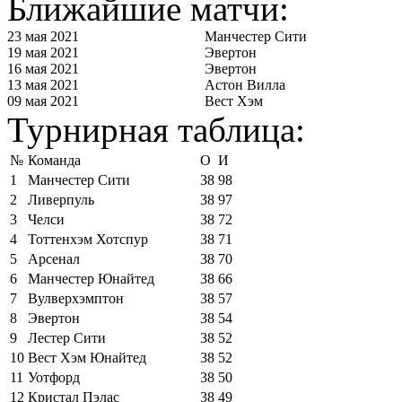
Ближайшие матчи:
23 мая 2021
Манчестер Сити
19 мая 2021
Эвертон
16 мая 2021
Эвертон
13 мая 2021
Астон Вилла
09 мая 2021
Вест Хэм
Турнирная таблица:
№
Команда
О
И
1
Манчестер Сити
38
98
2
Ливерпуль
38
97
3
Челси
38
72
4
Тоттенхэм Хотспур
38
71
5
Арсенал
38
70
6
Манчестер Юнайтед
38
66
7
Вулверхэмптон
38
57
8
Эвертон
38
54
9
Лестер Сити
38
52
10
Вест Хэм Юнайтед
38
52
11
Уотфорд
38
50
12
Кристал Пэлас
38
49