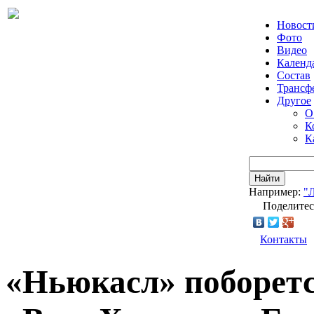
Новост
Фото
Видео
Календ
Состав
Трансф
Другое
О
К
К
Найти
Например:
"
Поделитес
Контакты
«Ньюкасл» поборетс