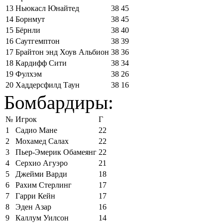
13
Ньюкасл Юнайтед
38
45
14
Борнмут
38
45
15
Бёрнли
38
40
16
Саутгемптон
38
39
17
Брайтон энд Хоув Альбион
38
36
18
Кардифф Сити
38
34
19
Фулхэм
38
26
20
Хаддерсфилд Таун
38
16
Бомбардиры:
№
Игрок
Г
1
Садио Мане
22
2
Мохамед Салах
22
3
Пьер-Эмерик Обамеянг
22
4
Серхио Агуэро
21
5
Джейми Варди
18
6
Рахим Стерлинг
17
7
Гарри Кейн
17
8
Эден Азар
16
9
Каллум Уилсон
14