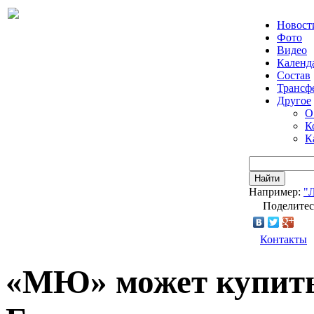
Новост
Фото
Видео
Календ
Состав
Трансф
Другое
О
К
К
Найти
Например:
"
Поделитес
Контакты
«МЮ» может купить 