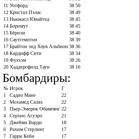
11
Уотфорд
38
50
12
Кристал Пэлас
38
49
13
Ньюкасл Юнайтед
38
45
14
Борнмут
38
45
15
Бёрнли
38
40
16
Саутгемптон
38
39
17
Брайтон энд Хоув Альбион
38
36
18
Кардифф Сити
38
34
19
Фулхэм
38
26
20
Хаддерсфилд Таун
38
16
Бомбардиры:
№
Игрок
Г
1
Садио Мане
22
2
Мохамед Салах
22
3
Пьер-Эмерик Обамеянг
22
4
Серхио Агуэро
21
5
Джейми Варди
18
6
Рахим Стерлинг
17
7
Гарри Кейн
17