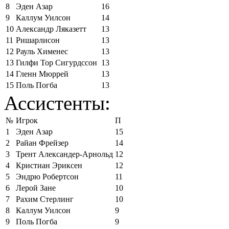
8
Эден Азар
16
9
Каллум Уилсон
14
10
Александр Ляказетт
13
11
Ришарлисон
13
12
Рауль Хименес
13
13
Гилфи Тор Сигурдссон
13
14
Гленн Мюррей
13
15
Поль Погба
13
Ассистенты:
№
Игрок
П
1
Эден Азар
15
2
Райан Фрейзер
14
3
Трент Александер-Арнольд
12
4
Кристиан Эриксен
12
5
Эндрю Робертсон
11
6
Лерой Зане
10
7
Рахим Стерлинг
10
8
Каллум Уилсон
9
9
Поль Погба
9