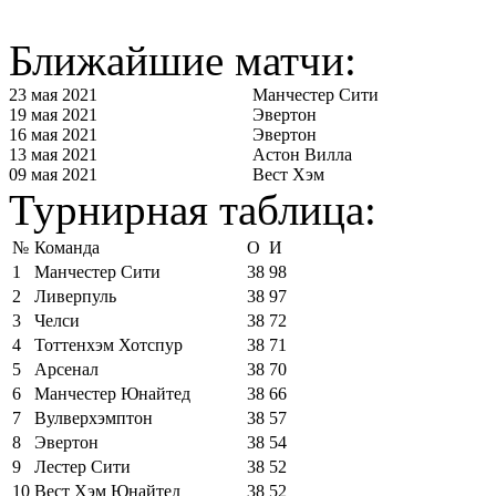
Ближайшие матчи:
23 мая 2021
Манчестер Сити
19 мая 2021
Эвертон
16 мая 2021
Эвертон
13 мая 2021
Астон Вилла
09 мая 2021
Вест Хэм
Турнирная таблица:
№
Команда
О
И
1
Манчестер Сити
38
98
2
Ливерпуль
38
97
3
Челси
38
72
4
Тоттенхэм Хотспур
38
71
5
Арсенал
38
70
6
Манчестер Юнайтед
38
66
7
Вулверхэмптон
38
57
8
Эвертон
38
54
9
Лестер Сити
38
52
10
Вест Хэм Юнайтед
38
52