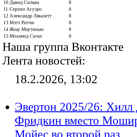
10
Давид Сильва
8
11
Серхио Агуэро
8
12
Александр Ляказетт
8
13
Мэтт Ритчи
8
14
Жоау Моутинью
8
15
Мохамед Салах
8
Наша группа Вконтакте
Лента новостей:
18.2.2026, 13:02
Эвертон 2025/26: Хилл 
Фридкин вместо Мошир
Мойес во второй раз