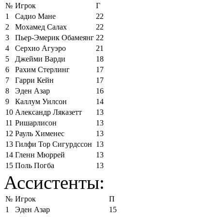
№
Игрок
Г
1
Садио Мане
22
2
Мохамед Салах
22
3
Пьер-Эмерик Обамеянг
22
4
Серхио Агуэро
21
5
Джейми Варди
18
6
Рахим Стерлинг
17
7
Гарри Кейн
17
8
Эден Азар
16
9
Каллум Уилсон
14
10
Александр Ляказетт
13
11
Ришарлисон
13
12
Рауль Хименес
13
13
Гилфи Тор Сигурдссон
13
14
Гленн Мюррей
13
15
Поль Погба
13
Ассистенты:
№
Игрок
П
1
Эден Азар
15