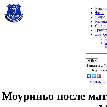
Новос
Фото
Видео
Календ
Состав
Транс
Другое
О
К
К
Найти
Например:
"
Поделитес
Контакты
Моуриньо после мат