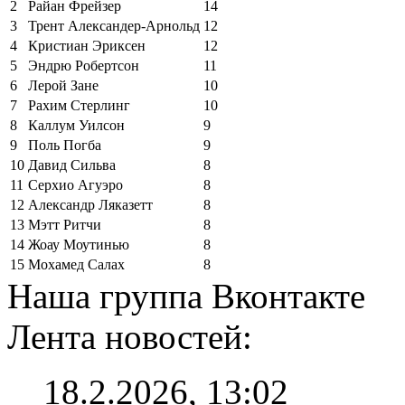
2
Райан Фрейзер
14
3
Трент Александер-Арнольд
12
4
Кристиан Эриксен
12
5
Эндрю Робертсон
11
6
Лерой Зане
10
7
Рахим Стерлинг
10
8
Каллум Уилсон
9
9
Поль Погба
9
10
Давид Сильва
8
11
Серхио Агуэро
8
12
Александр Ляказетт
8
13
Мэтт Ритчи
8
14
Жоау Моутинью
8
15
Мохамед Салах
8
Наша группа Вконтакте
Лента новостей:
18.2.2026, 13:02