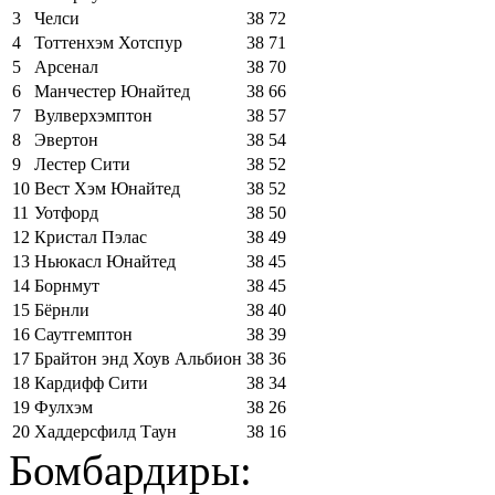
3
Челси
38
72
4
Тоттенхэм Хотспур
38
71
5
Арсенал
38
70
6
Манчестер Юнайтед
38
66
7
Вулверхэмптон
38
57
8
Эвертон
38
54
9
Лестер Сити
38
52
10
Вест Хэм Юнайтед
38
52
11
Уотфорд
38
50
12
Кристал Пэлас
38
49
13
Ньюкасл Юнайтед
38
45
14
Борнмут
38
45
15
Бёрнли
38
40
16
Саутгемптон
38
39
17
Брайтон энд Хоув Альбион
38
36
18
Кардифф Сити
38
34
19
Фулхэм
38
26
20
Хаддерсфилд Таун
38
16
Бомбардиры: