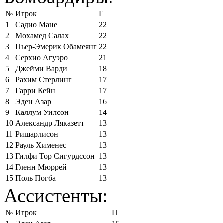
№
Игрок
Г
1
Садио Мане
22
2
Мохамед Салах
22
3
Пьер-Эмерик Обамеянг
22
4
Серхио Агуэро
21
5
Джейми Варди
18
6
Рахим Стерлинг
17
7
Гарри Кейн
17
8
Эден Азар
16
9
Каллум Уилсон
14
10
Александр Ляказетт
13
11
Ришарлисон
13
12
Рауль Хименес
13
13
Гилфи Тор Сигурдссон
13
14
Гленн Мюррей
13
15
Поль Погба
13
Ассистенты:
№
Игрок
П