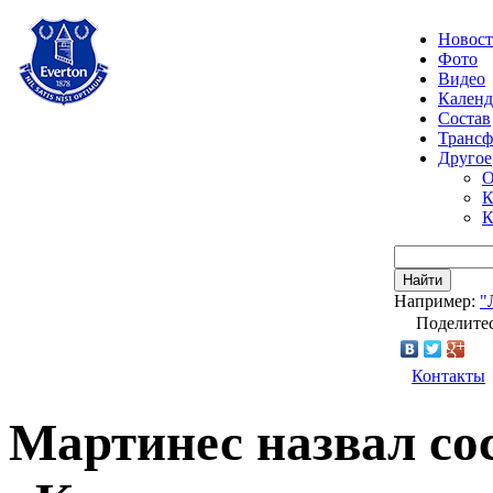
Новос
Фото
Видео
Календ
Состав
Транс
Другое
О
К
К
Найти
Например:
"
Поделитес
Контакты
Мартинес назвал сос