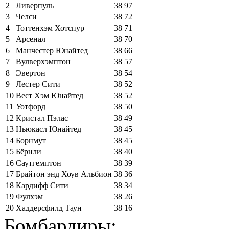
2
Ливерпуль
38
97
3
Челси
38
72
4
Тоттенхэм Хотспур
38
71
5
Арсенал
38
70
6
Манчестер Юнайтед
38
66
7
Вулверхэмптон
38
57
8
Эвертон
38
54
9
Лестер Сити
38
52
10
Вест Хэм Юнайтед
38
52
11
Уотфорд
38
50
12
Кристал Пэлас
38
49
13
Ньюкасл Юнайтед
38
45
14
Борнмут
38
45
15
Бёрнли
38
40
16
Саутгемптон
38
39
17
Брайтон энд Хоув Альбион
38
36
18
Кардифф Сити
38
34
19
Фулхэм
38
26
20
Хаддерсфилд Таун
38
16
Бомбардиры: