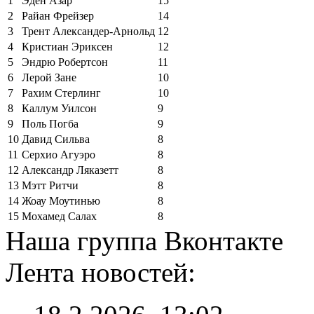
1
Эден Азар
15
2
Райан Фрейзер
14
3
Трент Александер-Арнольд
12
4
Кристиан Эриксен
12
5
Эндрю Робертсон
11
6
Лерой Зане
10
7
Рахим Стерлинг
10
8
Каллум Уилсон
9
9
Поль Погба
9
10
Давид Сильва
8
11
Серхио Агуэро
8
12
Александр Ляказетт
8
13
Мэтт Ритчи
8
14
Жоау Моутинью
8
15
Мохамед Салах
8
Наша группа Вконтакте
Лента новостей: