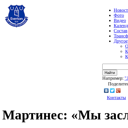
Новос
Фото
Видео
Календ
Состав
Транс
Другое
О
К
К
Найти
Например:
"
Поделитес
Контакты
Мартинес: «Мы зас