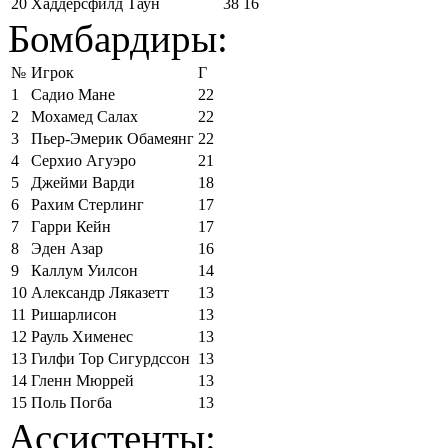
20
Хаддерсфилд Таун
38
16
Бомбардиры:
№
Игрок
Г
1
Садио Мане
22
2
Мохамед Салах
22
3
Пьер-Эмерик Обамеянг
22
4
Серхио Агуэро
21
5
Джейми Варди
18
6
Рахим Стерлинг
17
7
Гарри Кейн
17
8
Эден Азар
16
9
Каллум Уилсон
14
10
Александр Ляказетт
13
11
Ришарлисон
13
12
Рауль Хименес
13
13
Гилфи Тор Сигурдссон
13
14
Гленн Мюррей
13
15
Поль Погба
13
Ассистенты: