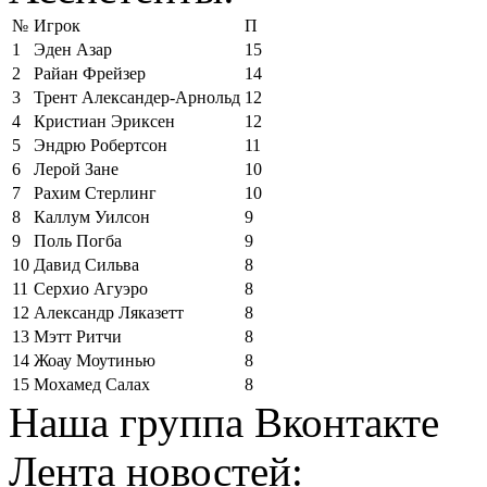
№
Игрок
П
1
Эден Азар
15
2
Райан Фрейзер
14
3
Трент Александер-Арнольд
12
4
Кристиан Эриксен
12
5
Эндрю Робертсон
11
6
Лерой Зане
10
7
Рахим Стерлинг
10
8
Каллум Уилсон
9
9
Поль Погба
9
10
Давид Сильва
8
11
Серхио Агуэро
8
12
Александр Ляказетт
8
13
Мэтт Ритчи
8
14
Жоау Моутинью
8
15
Мохамед Салах
8
Наша группа Вконтакте
Лента новостей: