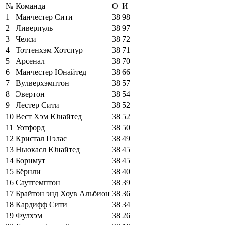
№
Команда
О
И
1
Манчестер Сити
38
98
2
Ливерпуль
38
97
3
Челси
38
72
4
Тоттенхэм Хотспур
38
71
5
Арсенал
38
70
6
Манчестер Юнайтед
38
66
7
Вулверхэмптон
38
57
8
Эвертон
38
54
9
Лестер Сити
38
52
10
Вест Хэм Юнайтед
38
52
11
Уотфорд
38
50
12
Кристал Пэлас
38
49
13
Ньюкасл Юнайтед
38
45
14
Борнмут
38
45
15
Бёрнли
38
40
16
Саутгемптон
38
39
17
Брайтон энд Хоув Альбион
38
36
18
Кардифф Сити
38
34
19
Фулхэм
38
26