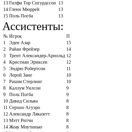
13
Гилфи Тор Сигурдссон
13
14
Гленн Мюррей
13
15
Поль Погба
13
Ассистенты:
№
Игрок
П
1
Эден Азар
15
2
Райан Фрейзер
14
3
Трент Александер-Арнольд
12
4
Кристиан Эриксен
12
5
Эндрю Робертсон
11
6
Лерой Зане
10
7
Рахим Стерлинг
10
8
Каллум Уилсон
9
9
Поль Погба
9
10
Давид Сильва
8
11
Серхио Агуэро
8
12
Александр Ляказетт
8
13
Мэтт Ритчи
8
14
Жоау Моутинью
8