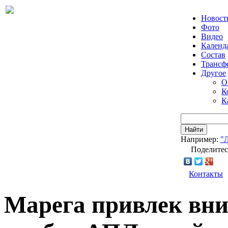
Новост
Фото
Видео
Календ
Состав
Трансф
Другое
О
К
К
Найти
Например:
"
Поделитес
Контакты
Марега привлек вн