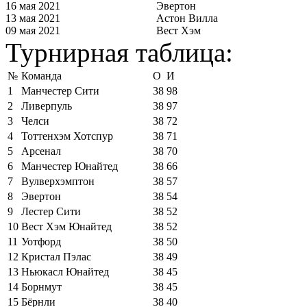
16 мая 2021
Эвертон
13 мая 2021
Астон Вилла
09 мая 2021
Вест Хэм
Турнирная таблица:
№
Команда
О
И
1
Манчестер Сити
38
98
2
Ливерпуль
38
97
3
Челси
38
72
4
Тоттенхэм Хотспур
38
71
5
Арсенал
38
70
6
Манчестер Юнайтед
38
66
7
Вулверхэмптон
38
57
8
Эвертон
38
54
9
Лестер Сити
38
52
10
Вест Хэм Юнайтед
38
52
11
Уотфорд
38
50
12
Кристал Пэлас
38
49
13
Ньюкасл Юнайтед
38
45
14
Борнмут
38
45
15
Бёрнли
38
40