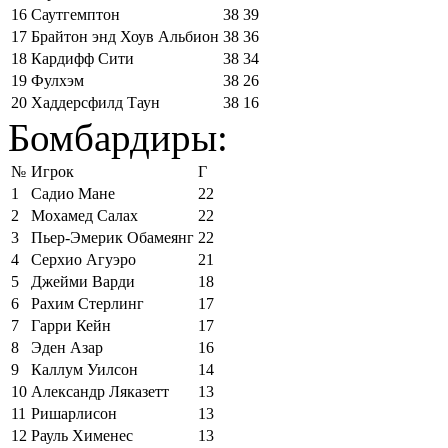
16
Саутгемптон
38
39
17
Брайтон энд Хоув Альбион
38
36
18
Кардифф Сити
38
34
19
Фулхэм
38
26
20
Хаддерсфилд Таун
38
16
Бомбардиры:
№
Игрок
Г
1
Садио Мане
22
2
Мохамед Салах
22
3
Пьер-Эмерик Обамеянг
22
4
Серхио Агуэро
21
5
Джейми Варди
18
6
Рахим Стерлинг
17
7
Гарри Кейн
17
8
Эден Азар
16
9
Каллум Уилсон
14
10
Александр Ляказетт
13
11
Ришарлисон
13
12
Рауль Хименес
13