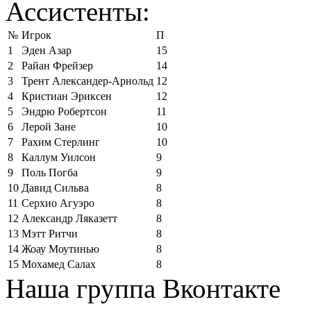
Ассистенты:
№
Игрок
П
1
Эден Азар
15
2
Райан Фрейзер
14
3
Трент Александер-Арнольд
12
4
Кристиан Эриксен
12
5
Эндрю Робертсон
11
6
Лерой Зане
10
7
Рахим Стерлинг
10
8
Каллум Уилсон
9
9
Поль Погба
9
10
Давид Сильва
8
11
Серхио Агуэро
8
12
Александр Ляказетт
8
13
Мэтт Ритчи
8
14
Жоау Моутинью
8
15
Мохамед Салах
8
Наша группа Вконтакте