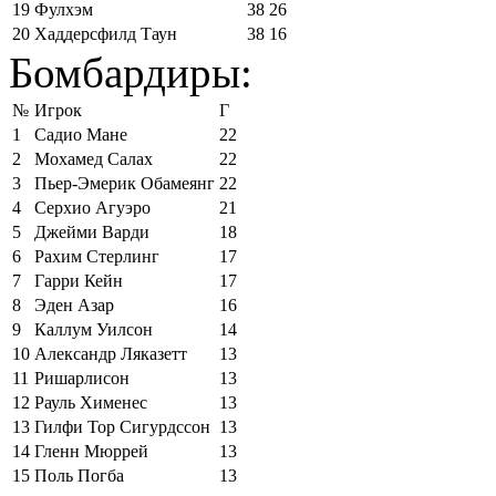
19
Фулхэм
38
26
20
Хаддерсфилд Таун
38
16
Бомбардиры:
№
Игрок
Г
1
Садио Мане
22
2
Мохамед Салах
22
3
Пьер-Эмерик Обамеянг
22
4
Серхио Агуэро
21
5
Джейми Варди
18
6
Рахим Стерлинг
17
7
Гарри Кейн
17
8
Эден Азар
16
9
Каллум Уилсон
14
10
Александр Ляказетт
13
11
Ришарлисон
13
12
Рауль Хименес
13
13
Гилфи Тор Сигурдссон
13
14
Гленн Мюррей
13
15
Поль Погба
13