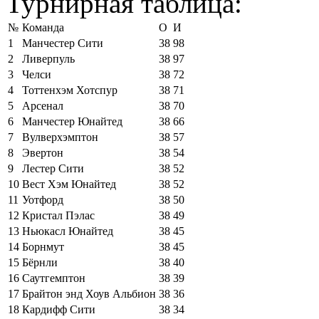
Турнирная таблица:
№
Команда
О
И
1
Манчестер Сити
38
98
2
Ливерпуль
38
97
3
Челси
38
72
4
Тоттенхэм Хотспур
38
71
5
Арсенал
38
70
6
Манчестер Юнайтед
38
66
7
Вулверхэмптон
38
57
8
Эвертон
38
54
9
Лестер Сити
38
52
10
Вест Хэм Юнайтед
38
52
11
Уотфорд
38
50
12
Кристал Пэлас
38
49
13
Ньюкасл Юнайтед
38
45
14
Борнмут
38
45
15
Бёрнли
38
40
16
Саутгемптон
38
39
17
Брайтон энд Хоув Альбион
38
36
18
Кардифф Сити
38
34