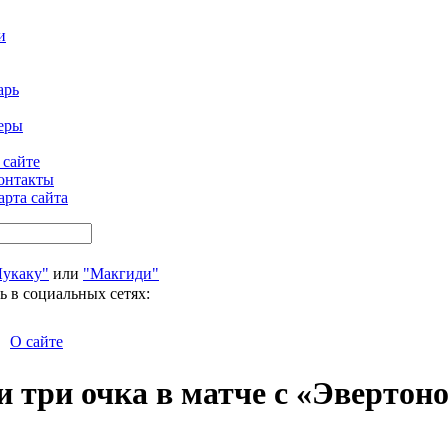
и
арь
еры
 сайте
онтакты
арта сайта
Лукаку"
или
"Макгиди"
ь в социальных сетях:
О сайте
 три очка в матче с «Эвертон