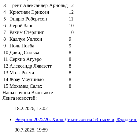
3
Трент Александер-Арнольд
12
4
Кристиан Эриксен
12
5
Эндрю Робертсон
11
6
Лерой Зане
10
7
Рахим Стерлинг
10
8
Каллум Уилсон
9
9
Поль Погба
9
10
Давид Сильва
8
11
Серхио Агуэро
8
12
Александр Ляказетт
8
13
Мэтт Ритчи
8
14
Жоау Моутинью
8
15
Мохамед Салах
8
Наша группа Вконтакте
Лента новостей:
18.2.2026, 13:02
Эвертон 2025/26: Хилл Дикинсон на 53 тысячи, Фридкин
30.7.2025, 19:59