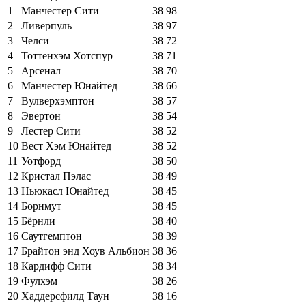
1
Манчестер Сити
38
98
2
Ливерпуль
38
97
3
Челси
38
72
4
Тоттенхэм Хотспур
38
71
5
Арсенал
38
70
6
Манчестер Юнайтед
38
66
7
Вулверхэмптон
38
57
8
Эвертон
38
54
9
Лестер Сити
38
52
10
Вест Хэм Юнайтед
38
52
11
Уотфорд
38
50
12
Кристал Пэлас
38
49
13
Ньюкасл Юнайтед
38
45
14
Борнмут
38
45
15
Бёрнли
38
40
16
Саутгемптон
38
39
17
Брайтон энд Хоув Альбион
38
36
18
Кардифф Сити
38
34
19
Фулхэм
38
26
20
Хаддерсфилд Таун
38
16