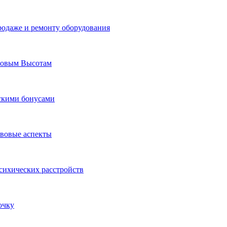
родаже и ремонту оборудования
Новым Высотам
ескими бонусами
авовые аспекты
сихических расстройств
очку