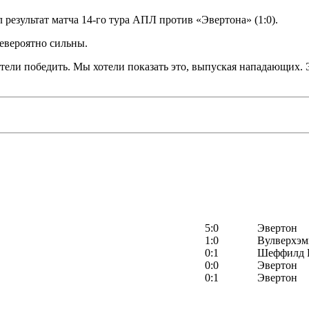
результат матча 14-го тура АПЛ против «Эвертона» (1:0).
невероятно сильны.
отели победить. Мы хотели показать это, выпуская нападающих.
5:0
Эвертон
1:0
Вулверхэм
0:1
Шеффилд 
0:0
Эвертон
0:1
Эвертон