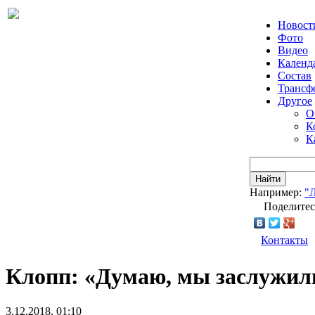
Новост
Фото
Видео
Календ
Состав
Трансф
Другое
О
К
К
Найти
Например:
"
Поделитес
Контакты
Клопп: «Думаю, мы заслужили
3.12.2018, 01:10