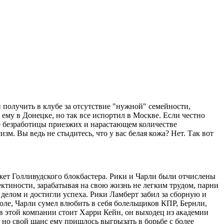
и получить в клубе за отсутствие "нужной" семейности,
му в Донецке, но так все испортил в Москве. Если честно
ме безработицы приезжих и нарастающем количестве
зм. Вы ведь не стыдитесь, что у вас белая кожа? Нет. Так вот
жет Голливудского блокбастера. Рики и Чарли были отчислены
пектиности, зарабатывая на свою жизнь не легким трудом, парни
елом и достигли успеха. Рики Ламберт забил за сборную и
оле, Чарли сумел влюбить в себя болельщиков КПР, Бернли,
в этой компании стоит Харри Кейн, он выходец из академии
, но свой шанс ему пришлось выгрызать в борьбе с более