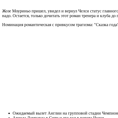
Жозе Моуриньо пришел, увидел и вернул Челси статус главного 
надо. Остается, только дочитать этот роман тренера и клуба до
Номинация романтическая с привкусом трагизма: "Сказка года
Ожидаемый вылет Англии на групповой стадии Чемпион
Аренда Лэмпарда в Сити и его гол в ворота Челси.