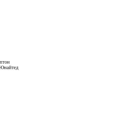
птон
Юнайтед