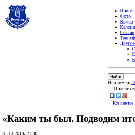
Новос
Фото
Видео
Календ
Состав
Транс
Другое
О
К
К
Найти
Например:
"
Поделитес
Контакты
«Каким ты был. Подводим ито
31.12.2014, 21:30