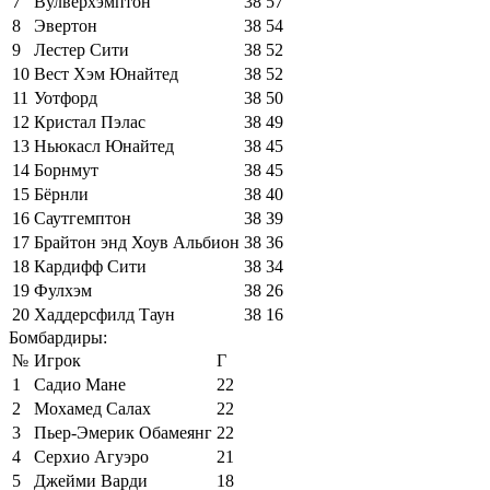
7
Вулверхэмптон
38
57
8
Эвертон
38
54
9
Лестер Сити
38
52
10
Вест Хэм Юнайтед
38
52
11
Уотфорд
38
50
12
Кристал Пэлас
38
49
13
Ньюкасл Юнайтед
38
45
14
Борнмут
38
45
15
Бёрнли
38
40
16
Саутгемптон
38
39
17
Брайтон энд Хоув Альбион
38
36
18
Кардифф Сити
38
34
19
Фулхэм
38
26
20
Хаддерсфилд Таун
38
16
Бомбардиры:
№
Игрок
Г
1
Садио Мане
22
2
Мохамед Салах
22
3
Пьер-Эмерик Обамеянг
22
4
Серхио Агуэро
21
5
Джейми Варди
18