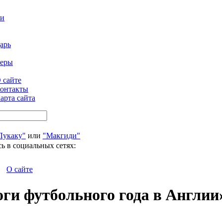
ти
арь
феры
 сайте
онтакты
арта сайта
Лукаку"
или
"Макгиди"
ь в социальных сетях:
О сайте
ги футбольного года в Англии