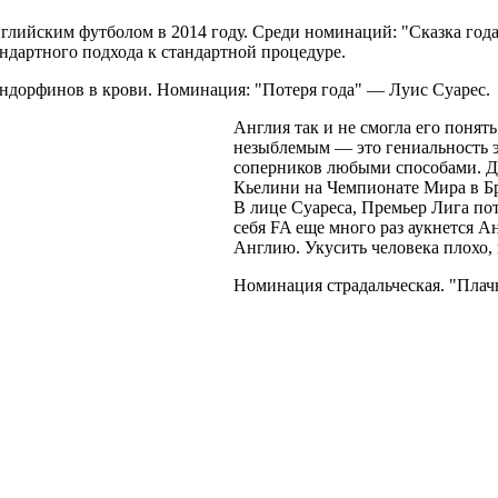
йским футболом в 2014 году. Среди номинаций: "Сказка года", 
ндартного подхода к стандартной процедуре.
 эндорфинов в крови. Номинация: "Потеря года" — Луис Суарес.
Англия так и не смогла его понять
незыблемым — это гениальность э
соперников любыми способами. Д
Кьелини на Чемпионате Мира в Бр
В лице Суареса, Премьер Лига пот
себя FA еще много раз аукнется Ан
Англию. Укусить человека плохо, 
Номинация страдальческая. "Плачь