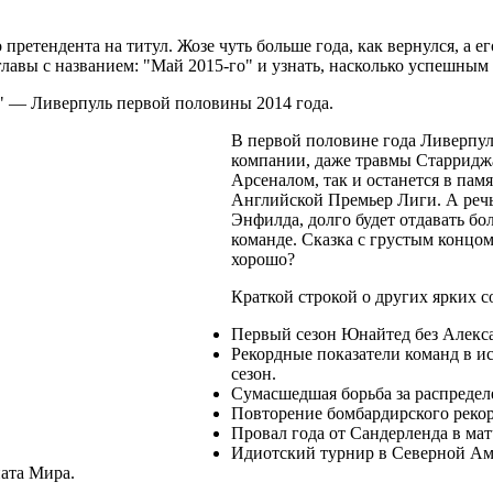
претендента на титул. Жозе чуть больше года, как вернулся, а е
 главы с названием: "Май 2015-го" и узнать, насколько успешным
" — Ливерпуль первой половины 2014 года.
В первой половине года Ливерпуль
компании, даже травмы Старриджа
Арсеналом, так и останется в па
Английской Премьер Лиги. А речь
Энфилда, долго будет отдавать б
команде. Сказка с грустым концом,
хорошо?
Краткой строкой о других ярких с
Первый сезон Юнайтед без Алекс
Рекордные показатели команд в и
сезон.
Сумасшедшая борьба за распределе
Повторение бомбардирского рекорд
Провал года от Сандерленда в мат
Идиотский турнир в Северной Аме
ата Мира.