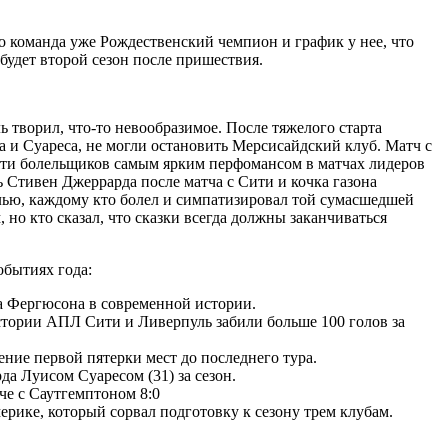
го команда уже Рождественский чемпион и график у нее, что
 будет второй сезон после пришествия.
 творил, что-то невообразимое. После тяжелого старта
 и Суареса, не могли остановить Мерсисайдский клуб. Матч с
мяти болельщиков самым ярким перфомансом в матчах лидеров
 Стивен Джеррарда после матча с Сити и кочка газона
олью, каждому кто болел и симпатизировал той сумасшедшей
 но кто сказал, что сказки всегда должны заканчиваться
обытиях года:
а Фергюсона в современной истории.
стории АПЛ Сити и Ливерпуль забили больше 100 голов за
ние первой пятерки мест до последнего тура.
а Луисом Суаресом (31) за сезон.
че с Саутгемптоном 8:0
рике, который сорвал подготовку к сезону трем клубам.