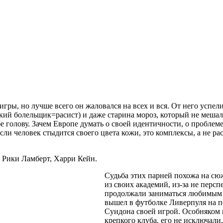
игры, но лучше всего он жаловался на всех и вся. От него успел
й болельщик=расист) и даже старина мороз, который не мешал е
бе голову. Зачем Европе думать о своей идентичности, о пробле
и человек стыдится своего цвета кожи, это комплексы, а не раси
 Рики Ламберт, Харри Кейн.
Судьба этих парней похожа на сю
из своих академий, из-за не перс
продолжали заниматься любимым д
вышел в футболке Ливерпуля на п
Суидона своей игрой. Особняком 
крепкого клуба, его не исключали