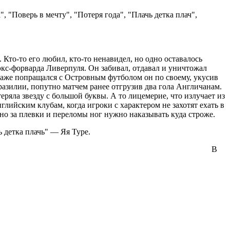
"Поверь в мечту", "Потеря года", "Плачь детка плач",
. Кто-то его любил, кто-то ненавидел, но одно оставалось
кс-форварда Ливерпуля. Он забивал, отдавал и уничтожал
аже попращался с Островным футболом он по своему, укусив
азилии, попутно матчем ранее отгрузив два гола Англичанам.
еряла звезду с большой буквы. А то лицемерие, что излучает из
глийским клубам, когда игроки с характером не захотят ехать в
но за плевки и переломы ног нужно наказывать куда строже.
 детка плачь" — Яя Туре.
В