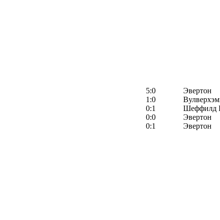
5:0
Эвертон
1:0
Вулверхэм
0:1
Шеффилд 
0:0
Эвертон
0:1
Эвертон