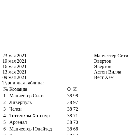
23 мая 2021
Манчестер Сити
19 мая 2021
Эвертон
16 мая 2021
Эвертон
13 мая 2021
Астон Вилла
09 мая 2021
Вест Хэм
Турнирная таблица:
№
Команда
О
И
1
Манчестер Сити
38
98
2
Ливерпуль
38
97
3
Челси
38
72
4
Тоттенхэм Хотспур
38
71
5
Арсенал
38
70
6
Манчестер Юнайтед
38
66