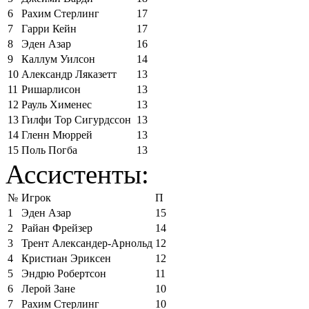
6
Рахим Стерлинг
17
7
Гарри Кейн
17
8
Эден Азар
16
9
Каллум Уилсон
14
10
Александр Ляказетт
13
11
Ришарлисон
13
12
Рауль Хименес
13
13
Гилфи Тор Сигурдссон
13
14
Гленн Мюррей
13
15
Поль Погба
13
Ассистенты:
№
Игрок
П
1
Эден Азар
15
2
Райан Фрейзер
14
3
Трент Александер-Арнольд
12
4
Кристиан Эриксен
12
5
Эндрю Робертсон
11
6
Лерой Зане
10
7
Рахим Стерлинг
10