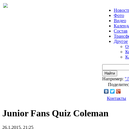
Новост
Фото
Видео
Календ
Состав
Трансф
Другое
О
К
К
Найти
Например:
"
Поделитес
Контакты
Junior Fans Quiz Coleman
26.1.2015, 21:25