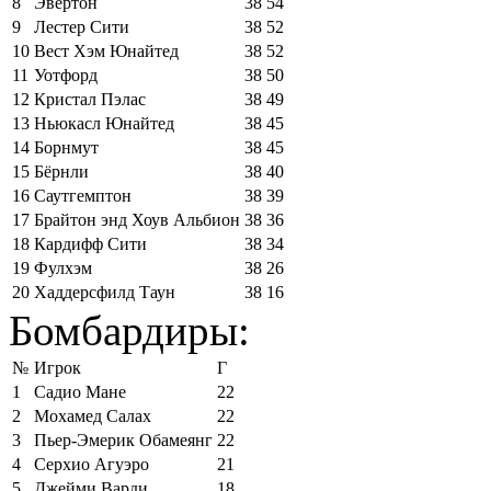
8
Эвертон
38
54
9
Лестер Сити
38
52
10
Вест Хэм Юнайтед
38
52
11
Уотфорд
38
50
12
Кристал Пэлас
38
49
13
Ньюкасл Юнайтед
38
45
14
Борнмут
38
45
15
Бёрнли
38
40
16
Саутгемптон
38
39
17
Брайтон энд Хоув Альбион
38
36
18
Кардифф Сити
38
34
19
Фулхэм
38
26
20
Хаддерсфилд Таун
38
16
Бомбардиры:
№
Игрок
Г
1
Садио Мане
22
2
Мохамед Салах
22
3
Пьер-Эмерик Обамеянг
22
4
Серхио Агуэро
21
5
Джейми Варди
18