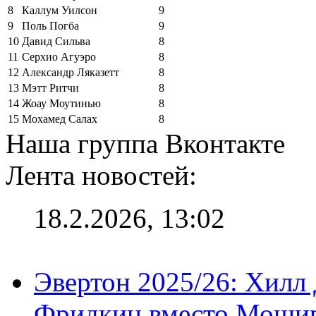
8
Каллум Уилсон
9
9
Поль Погба
9
10
Давид Сильва
8
11
Серхио Агуэро
8
12
Александр Ляказетт
8
13
Мэтт Ритчи
8
14
Жоау Моутинью
8
15
Мохамед Салах
8
Наша группа Вконтакте
Лента новостей:
18.2.2026, 13:02
Эвертон 2025/26: Хилл 
Фридкин вместо Мошир