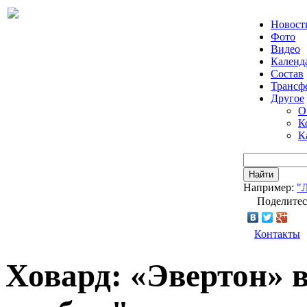
Новост
Фото
Видео
Календ
Состав
Трансф
Другое
О
К
К
Найти
Например:
"
Поделитес
Контакты
Ховард: «Эвертон» в