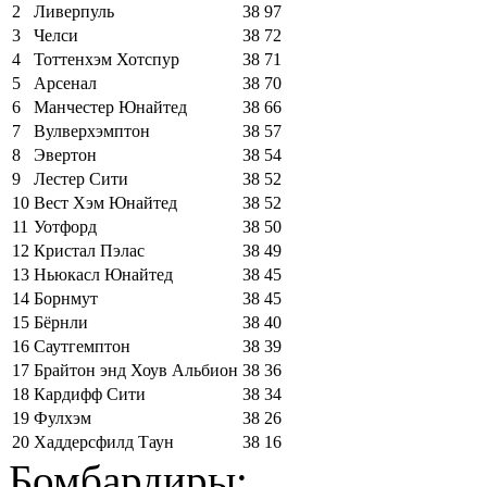
2
Ливерпуль
38
97
3
Челси
38
72
4
Тоттенхэм Хотспур
38
71
5
Арсенал
38
70
6
Манчестер Юнайтед
38
66
7
Вулверхэмптон
38
57
8
Эвертон
38
54
9
Лестер Сити
38
52
10
Вест Хэм Юнайтед
38
52
11
Уотфорд
38
50
12
Кристал Пэлас
38
49
13
Ньюкасл Юнайтед
38
45
14
Борнмут
38
45
15
Бёрнли
38
40
16
Саутгемптон
38
39
17
Брайтон энд Хоув Альбион
38
36
18
Кардифф Сити
38
34
19
Фулхэм
38
26
20
Хаддерсфилд Таун
38
16
Бомбардиры: