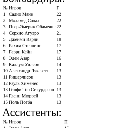
№
Игрок
Г
1
Садио Мане
22
2
Мохамед Салах
22
3
Пьер-Эмерик Обамеянг
22
4
Серхио Агуэро
21
5
Джейми Варди
18
6
Рахим Стерлинг
17
7
Гарри Кейн
17
8
Эден Азар
16
9
Каллум Уилсон
14
10
Александр Ляказетт
13
11
Ришарлисон
13
12
Рауль Хименес
13
13
Гилфи Тор Сигурдссон
13
14
Гленн Мюррей
13
15
Поль Погба
13
Ассистенты:
№
Игрок
П