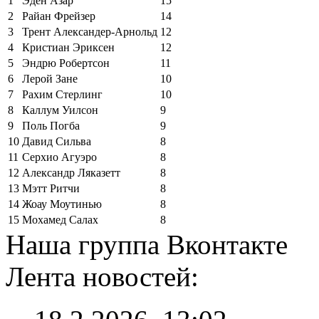
1
Эден Азар
15
2
Райан Фрейзер
14
3
Трент Александер-Арнольд
12
4
Кристиан Эриксен
12
5
Эндрю Робертсон
11
6
Лерой Зане
10
7
Рахим Стерлинг
10
8
Каллум Уилсон
9
9
Поль Погба
9
10
Давид Сильва
8
11
Серхио Агуэро
8
12
Александр Ляказетт
8
13
Мэтт Ритчи
8
14
Жоау Моутинью
8
15
Мохамед Салах
8
Наша группа Вконтакте
Лента новостей: