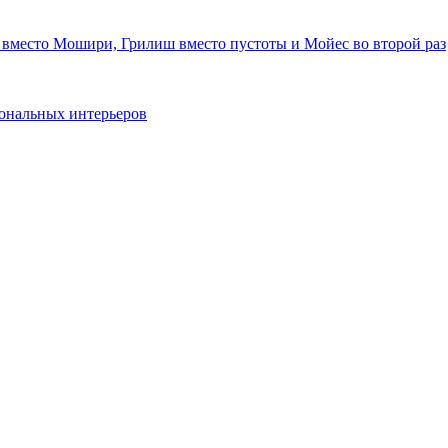
 вместо Мошири, Грилиш вместо пустоты и Мойес во второй раз
ональных интерьеров