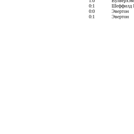
1:0
Вулверхэм
0:1
Шеффилд 
0:0
Эвертон
0:1
Эвертон