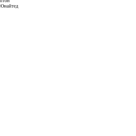
птон
Юнайтед