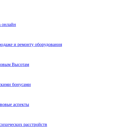
а онлайн
родаже и ремонту оборудования
Новым Высотам
ескими бонусами
авовые аспекты
сихических расстройств