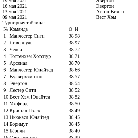
19 мая 2021
Эвертон
16 мая 2021
Эвертон
13 мая 2021
Астон Вилла
09 мая 2021
Вест Хэм
Турнирная таблица:
№
Команда
О
И
1
Манчестер Сити
38
98
2
Ливерпуль
38
97
3
Челси
38
72
4
Тоттенхэм Хотспур
38
71
5
Арсенал
38
70
6
Манчестер Юнайтед
38
66
7
Вулверхэмптон
38
57
8
Эвертон
38
54
9
Лестер Сити
38
52
10
Вест Хэм Юнайтед
38
52
11
Уотфорд
38
50
12
Кристал Пэлас
38
49
13
Ньюкасл Юнайтед
38
45
14
Борнмут
38
45
15
Бёрнли
38
40
16
Саутгемптон
38
39