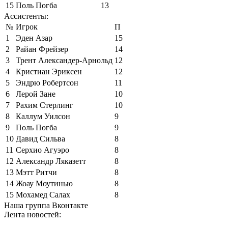
15
Поль Погба
13
Ассистенты:
№
Игрок
П
1
Эден Азар
15
2
Райан Фрейзер
14
3
Трент Александер-Арнольд
12
4
Кристиан Эриксен
12
5
Эндрю Робертсон
11
6
Лерой Зане
10
7
Рахим Стерлинг
10
8
Каллум Уилсон
9
9
Поль Погба
9
10
Давид Сильва
8
11
Серхио Агуэро
8
12
Александр Ляказетт
8
13
Мэтт Ритчи
8
14
Жоау Моутинью
8
15
Мохамед Салах
8
Наша группа Вконтакте
Лента новостей: