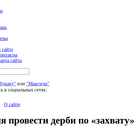
ти
арь
феры
 сайте
онтакты
арта сайта
Лукаку"
или
"Макгиди"
ь в социальных сетях:
О сайте
я провести дерби по «захвату»