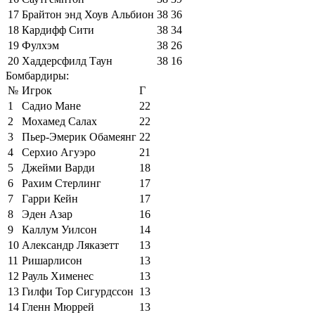
17
Брайтон энд Хоув Альбион
38
36
18
Кардифф Сити
38
34
19
Фулхэм
38
26
20
Хаддерсфилд Таун
38
16
Бомбардиры:
№
Игрок
Г
1
Садио Мане
22
2
Мохамед Салах
22
3
Пьер-Эмерик Обамеянг
22
4
Серхио Агуэро
21
5
Джейми Варди
18
6
Рахим Стерлинг
17
7
Гарри Кейн
17
8
Эден Азар
16
9
Каллум Уилсон
14
10
Александр Ляказетт
13
11
Ришарлисон
13
12
Рауль Хименес
13
13
Гилфи Тор Сигурдссон
13
14
Гленн Мюррей
13