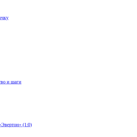
очку
тво и шаги
«Эвертон» (1:0)