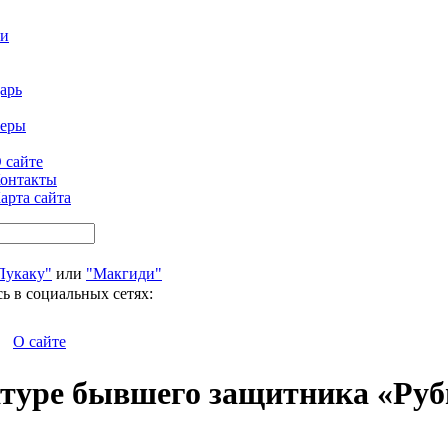
ти
арь
феры
 сайте
онтакты
арта сайта
Лукаку"
или
"Макгиди"
ь в социальных сетях:
О сайте
атуре бывшего защитника «Руб