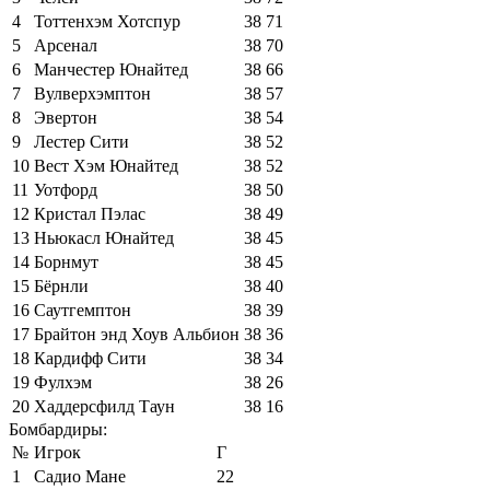
4
Тоттенхэм Хотспур
38
71
5
Арсенал
38
70
6
Манчестер Юнайтед
38
66
7
Вулверхэмптон
38
57
8
Эвертон
38
54
9
Лестер Сити
38
52
10
Вест Хэм Юнайтед
38
52
11
Уотфорд
38
50
12
Кристал Пэлас
38
49
13
Ньюкасл Юнайтед
38
45
14
Борнмут
38
45
15
Бёрнли
38
40
16
Саутгемптон
38
39
17
Брайтон энд Хоув Альбион
38
36
18
Кардифф Сити
38
34
19
Фулхэм
38
26
20
Хаддерсфилд Таун
38
16
Бомбардиры:
№
Игрок
Г
1
Садио Мане
22