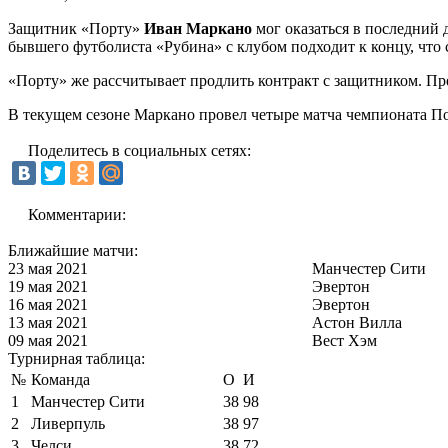
Защитник «Порту»
Иван Маркано
мог оказаться в последний 
бывшего футболиста «Рубина» с клубом подходит к концу, что
«Порту» же рассчитывает продлить контракт с защитником. Пре
В текущем сезоне Маркано провел четыре матча чемпионата Пор
Поделитесь в социальных сетях:
Комментарии:
Ближайшие матчи:
23 мая 2021
Манчестер Сити
19 мая 2021
Эвертон
16 мая 2021
Эвертон
13 мая 2021
Астон Вилла
09 мая 2021
Вест Хэм
Турнирная таблица:
№
Команда
О
И
1
Манчестер Сити
38
98
2
Ливерпуль
38
97
3
Челси
38
72