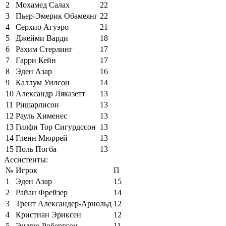
2
Мохамед Салах
22
3
Пьер-Эмерик Обамеянг
22
4
Серхио Агуэро
21
5
Джейми Варди
18
6
Рахим Стерлинг
17
7
Гарри Кейн
17
8
Эден Азар
16
9
Каллум Уилсон
14
10
Александр Ляказетт
13
11
Ришарлисон
13
12
Рауль Хименес
13
13
Гилфи Тор Сигурдссон
13
14
Гленн Мюррей
13
15
Поль Погба
13
Ассистенты:
№
Игрок
П
1
Эден Азар
15
2
Райан Фрейзер
14
3
Трент Александер-Арнольд
12
4
Кристиан Эриксен
12
5
Эндрю Робертсон
11