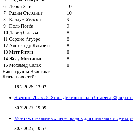
6
Лерой Зане
10
7
Рахим Стерлинг
10
8
Каллум Уилсон
9
9
Поль Погба
9
10
Давид Сильва
8
11
Серхио Агуэро
8
12
Александр Ляказетт
8
13
Мэтт Ритчи
8
14
Жоау Моутинью
8
15
Мохамед Салах
8
Наша группа Вконтакте
Лента новостей:
18.2.2026, 13:02
Эвертон 2025/26: Хилл Дикинсон на 53 тысячи, Фридкин
30.7.2025, 19:59
Монтаж стеклянных перегородок для стильных и функци
30.7.2025, 19:57