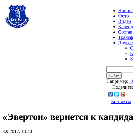
Новос
Фото
Видео
Календ
Состав
Транс
Другое
О
К
К
Найти
Например:
"
Поделитес
Контакты
«Эвертон» вернется к кандид
8.9.2017, 13:40