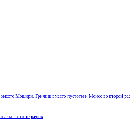
 вместо Мошири, Грилиш вместо пустоты и Мойес во второй раз
ональных интерьеров