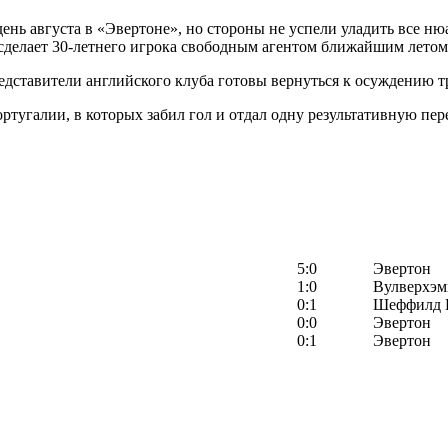
день августа в «Эвертоне», но стороны не успели уладить все н
 сделает 30-летнего игрока свободным агентом ближайшим летом
дставители английского клуба готовы вернуться к осуждению тр
тугалии, в которых забил гол и отдал одну результативную пере
5:0
Эвертон
1:0
Вулверхэм
0:1
Шеффилд 
0:0
Эвертон
0:1
Эвертон