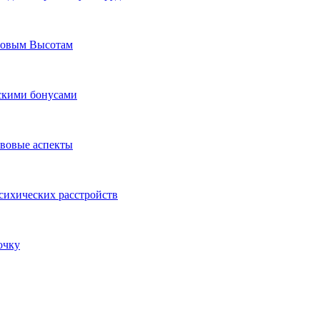
Новым Высотам
ескими бонусами
авовые аспекты
сихических расстройств
очку