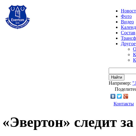
Новос
Фото
Видео
Календ
Состав
Транс
Другое
О
К
К
Найти
Например:
"
Поделитес
Контакты
«Эвертон» следит з