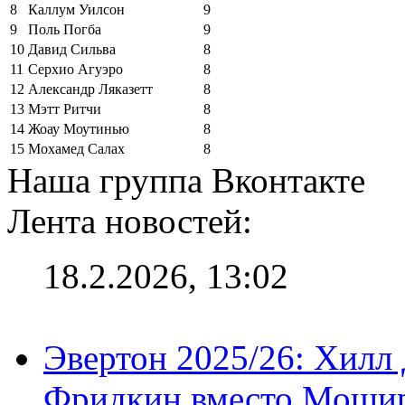
8
Каллум Уилсон
9
9
Поль Погба
9
10
Давид Сильва
8
11
Серхио Агуэро
8
12
Александр Ляказетт
8
13
Мэтт Ритчи
8
14
Жоау Моутинью
8
15
Мохамед Салах
8
Наша группа Вконтакте
Лента новостей:
18.2.2026, 13:02
Эвертон 2025/26: Хилл 
Фридкин вместо Мошир