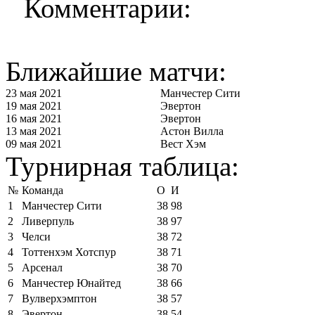
Комментарии:
Ближайшие матчи:
23 мая 2021
Манчестер Сити
19 мая 2021
Эвертон
16 мая 2021
Эвертон
13 мая 2021
Астон Вилла
09 мая 2021
Вест Хэм
Турнирная таблица:
№
Команда
О
И
1
Манчестер Сити
38
98
2
Ливерпуль
38
97
3
Челси
38
72
4
Тоттенхэм Хотспур
38
71
5
Арсенал
38
70
6
Манчестер Юнайтед
38
66
7
Вулверхэмптон
38
57
8
Эвертон
38
54