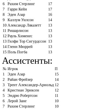
6
Рахим Стерлинг
17
7
Гарри Кейн
17
8
Эден Азар
16
9
Каллум Уилсон
14
10
Александр Ляказетт
13
11
Ришарлисон
13
12
Рауль Хименес
13
13
Гилфи Тор Сигурдссон
13
14
Гленн Мюррей
13
15
Поль Погба
13
Ассистенты:
№
Игрок
П
1
Эден Азар
15
2
Райан Фрейзер
14
3
Трент Александер-Арнольд
12
4
Кристиан Эриксен
12
5
Эндрю Робертсон
11
6
Лерой Зане
10
7
Рахим Стерлинг
10