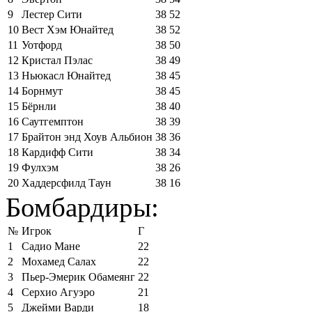
9
Лестер Сити
38
52
10
Вест Хэм Юнайтед
38
52
11
Уотфорд
38
50
12
Кристал Пэлас
38
49
13
Ньюкасл Юнайтед
38
45
14
Борнмут
38
45
15
Бёрнли
38
40
16
Саутгемптон
38
39
17
Брайтон энд Хоув Альбион
38
36
18
Кардифф Сити
38
34
19
Фулхэм
38
26
20
Хаддерсфилд Таун
38
16
Бомбардиры:
№
Игрок
Г
1
Садио Мане
22
2
Мохамед Салах
22
3
Пьер-Эмерик Обамеянг
22
4
Серхио Агуэро
21
5
Джейми Варди
18