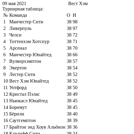
09 мая 2021
Вест Хэм
Турнирная таблица:
№
Команда
О
И
1
Манчестер Сити
38
98
2
Ливерпуль
38
97
3
Челси
38
72
4
Тоттенхэм Хотспур
38
71
5
Арсенал
38
70
6
Манчестер Юнайтед
38
66
7
Вулверхэмптон
38
57
8
Эвертон
38
54
9
Лестер Сити
38
52
10
Вест Хэм Юнайтед
38
52
11
Уотфорд
38
50
12
Кристал Пэлас
38
49
13
Ньюкасл Юнайтед
38
45
14
Борнмут
38
45
15
Бёрнли
38
40
16
Саутгемптон
38
39
17
Брайтон энд Хоув Альбион
38
36
18
Кардифф Сити
38
34