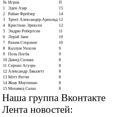
№
Игрок
П
1
Эден Азар
15
2
Райан Фрейзер
14
3
Трент Александер-Арнольд
12
4
Кристиан Эриксен
12
5
Эндрю Робертсон
11
6
Лерой Зане
10
7
Рахим Стерлинг
10
8
Каллум Уилсон
9
9
Поль Погба
9
10
Давид Сильва
8
11
Серхио Агуэро
8
12
Александр Ляказетт
8
13
Мэтт Ритчи
8
14
Жоау Моутинью
8
15
Мохамед Салах
8
Наша группа Вконтакте
Лента новостей: