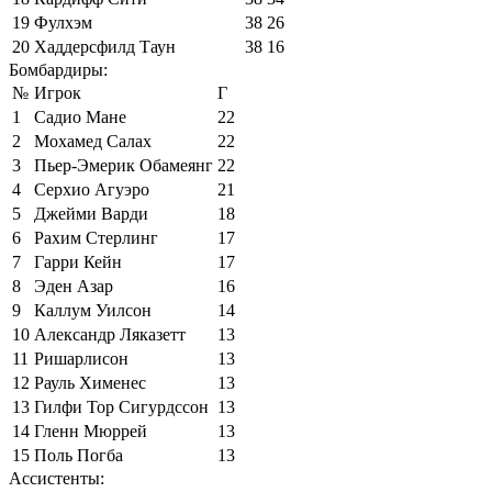
19
Фулхэм
38
26
20
Хаддерсфилд Таун
38
16
Бомбардиры:
№
Игрок
Г
1
Садио Мане
22
2
Мохамед Салах
22
3
Пьер-Эмерик Обамеянг
22
4
Серхио Агуэро
21
5
Джейми Варди
18
6
Рахим Стерлинг
17
7
Гарри Кейн
17
8
Эден Азар
16
9
Каллум Уилсон
14
10
Александр Ляказетт
13
11
Ришарлисон
13
12
Рауль Хименес
13
13
Гилфи Тор Сигурдссон
13
14
Гленн Мюррей
13
15
Поль Погба
13
Ассистенты: