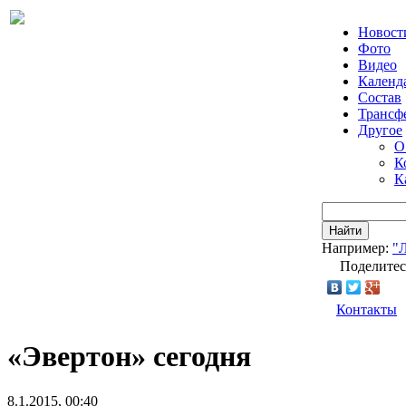
Новост
Фото
Видео
Календ
Состав
Трансф
Другое
О
К
К
Найти
Например:
"
Поделитес
Контакты
«Эвертон» сегодня
8.1.2015, 00:40