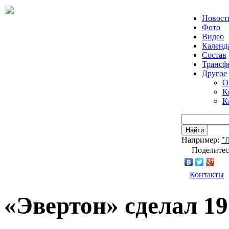
Новост
Фото
Видео
Календ
Состав
Трансф
Другое
О
К
К
Найти
Например:
"
Поделитес
Контакты
«Эвертон» сделал 1