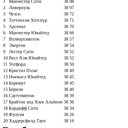
1
Манчестер Сити
38
98
2
Ливерпуль
38
97
3
Челси
38
72
4
Тоттенхэм Хотспур
38
71
5
Арсенал
38
70
6
Манчестер Юнайтед
38
66
7
Вулверхэмптон
38
57
8
Эвертон
38
54
9
Лестер Сити
38
52
10
Вест Хэм Юнайтед
38
52
11
Уотфорд
38
50
12
Кристал Пэлас
38
49
13
Ньюкасл Юнайтед
38
45
14
Борнмут
38
45
15
Бёрнли
38
40
16
Саутгемптон
38
39
17
Брайтон энд Хоув Альбион
38
36
18
Кардифф Сити
38
34
19
Фулхэм
38
26
20
Хаддерсфилд Таун
38
16