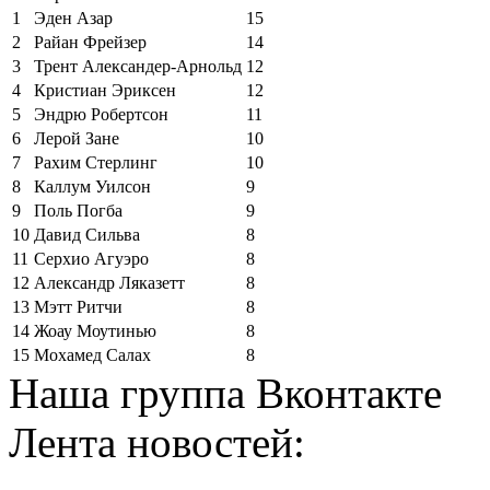
1
Эден Азар
15
2
Райан Фрейзер
14
3
Трент Александер-Арнольд
12
4
Кристиан Эриксен
12
5
Эндрю Робертсон
11
6
Лерой Зане
10
7
Рахим Стерлинг
10
8
Каллум Уилсон
9
9
Поль Погба
9
10
Давид Сильва
8
11
Серхио Агуэро
8
12
Александр Ляказетт
8
13
Мэтт Ритчи
8
14
Жоау Моутинью
8
15
Мохамед Салах
8
Наша группа Вконтакте
Лента новостей: