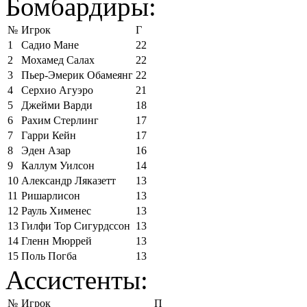
Бомбардиры:
№
Игрок
Г
1
Садио Мане
22
2
Мохамед Салах
22
3
Пьер-Эмерик Обамеянг
22
4
Серхио Агуэро
21
5
Джейми Варди
18
6
Рахим Стерлинг
17
7
Гарри Кейн
17
8
Эден Азар
16
9
Каллум Уилсон
14
10
Александр Ляказетт
13
11
Ришарлисон
13
12
Рауль Хименес
13
13
Гилфи Тор Сигурдссон
13
14
Гленн Мюррей
13
15
Поль Погба
13
Ассистенты:
№
Игрок
П