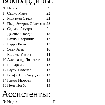
Бомбардиры:
№
Игрок
Г
1
Садио Мане
22
2
Мохамед Салах
22
3
Пьер-Эмерик Обамеянг
22
4
Серхио Агуэро
21
5
Джейми Варди
18
6
Рахим Стерлинг
17
7
Гарри Кейн
17
8
Эден Азар
16
9
Каллум Уилсон
14
10
Александр Ляказетт
13
11
Ришарлисон
13
12
Рауль Хименес
13
13
Гилфи Тор Сигурдссон
13
14
Гленн Мюррей
13
15
Поль Погба
13
Ассистенты:
№
Игрок
П