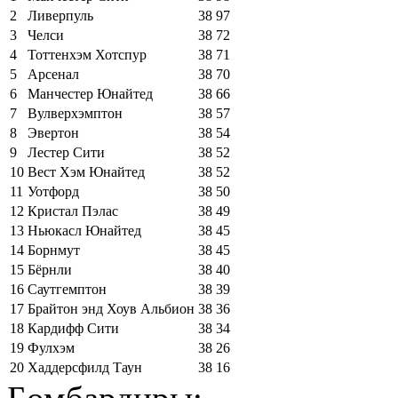
2
Ливерпуль
38
97
3
Челси
38
72
4
Тоттенхэм Хотспур
38
71
5
Арсенал
38
70
6
Манчестер Юнайтед
38
66
7
Вулверхэмптон
38
57
8
Эвертон
38
54
9
Лестер Сити
38
52
10
Вест Хэм Юнайтед
38
52
11
Уотфорд
38
50
12
Кристал Пэлас
38
49
13
Ньюкасл Юнайтед
38
45
14
Борнмут
38
45
15
Бёрнли
38
40
16
Саутгемптон
38
39
17
Брайтон энд Хоув Альбион
38
36
18
Кардифф Сити
38
34
19
Фулхэм
38
26
20
Хаддерсфилд Таун
38
16