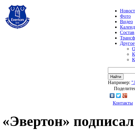
Новос
Фото
Видео
Календ
Состав
Транс
Другое
О
К
К
Найти
Например:
"
Поделитес
Контакты
«Эвертон» подписал