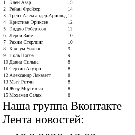
1
Эден Азар
15
2
Райан Фрейзер
14
3
Трент Александер-Арнольд
12
4
Кристиан Эриксен
12
5
Эндрю Робертсон
11
6
Лерой Зане
10
7
Рахим Стерлинг
10
8
Каллум Уилсон
9
9
Поль Погба
9
10
Давид Сильва
8
11
Серхио Агуэро
8
12
Александр Ляказетт
8
13
Мэтт Ритчи
8
14
Жоау Моутинью
8
15
Мохамед Салах
8
Наша группа Вконтакте
Лента новостей: