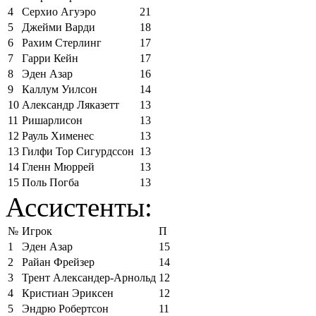
4
Серхио Агуэро
21
5
Джейми Варди
18
6
Рахим Стерлинг
17
7
Гарри Кейн
17
8
Эден Азар
16
9
Каллум Уилсон
14
10
Александр Ляказетт
13
11
Ришарлисон
13
12
Рауль Хименес
13
13
Гилфи Тор Сигурдссон
13
14
Гленн Мюррей
13
15
Поль Погба
13
Ассистенты:
№
Игрок
П
1
Эден Азар
15
2
Райан Фрейзер
14
3
Трент Александер-Арнольд
12
4
Кристиан Эриксен
12
5
Эндрю Робертсон
11