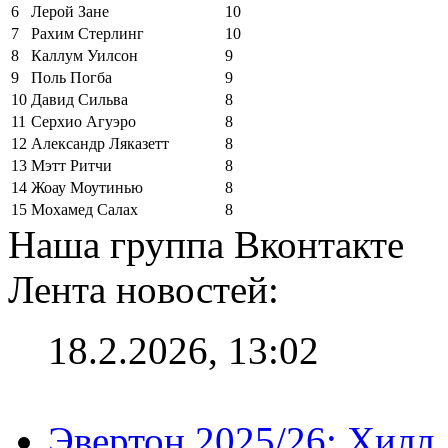
6
Лерой Зане
10
7
Рахим Стерлинг
10
8
Каллум Уилсон
9
9
Поль Погба
9
10
Давид Сильва
8
11
Серхио Агуэро
8
12
Александр Ляказетт
8
13
Мэтт Ритчи
8
14
Жоау Моутинью
8
15
Мохамед Салах
8
Наша группа Вконтакте
Лента новостей:
18.2.2026, 13:02
Эвертон 2025/26: Хилл 