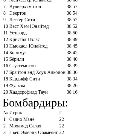
7
Вулверхэмптон
38
57
8
Эвертон
38
54
9
Лестер Сити
38
52
10
Вест Хэм Юнайтед
38
52
11
Уотфорд
38
50
12
Кристал Пэлас
38
49
13
Ньюкасл Юнайтед
38
45
14
Борнмут
38
45
15
Бёрнли
38
40
16
Саутгемптон
38
39
17
Брайтон энд Хоув Альбион
38
36
18
Кардифф Сити
38
34
19
Фулхэм
38
26
20
Хаддерсфилд Таун
38
16
Бомбардиры:
№
Игрок
Г
1
Садио Мане
22
2
Мохамед Салах
22
3
Пьер-Эмерик Обамеянг
22