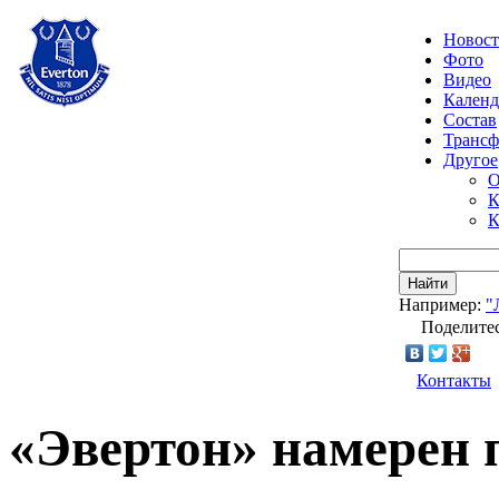
Новос
Фото
Видео
Календ
Состав
Транс
Другое
О
К
К
Найти
Например:
"
Поделитес
Контакты
«Эвертон» намерен 