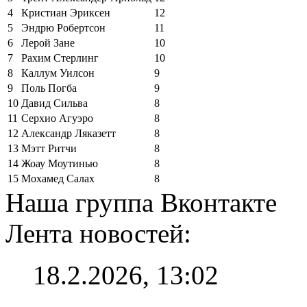
4
Кристиан Эриксен
12
5
Эндрю Робертсон
11
6
Лерой Зане
10
7
Рахим Стерлинг
10
8
Каллум Уилсон
9
9
Поль Погба
9
10
Давид Сильва
8
11
Серхио Агуэро
8
12
Александр Ляказетт
8
13
Мэтт Ритчи
8
14
Жоау Моутинью
8
15
Мохамед Салах
8
Наша группа Вконтакте
Лента новостей:
18.2.2026, 13:02