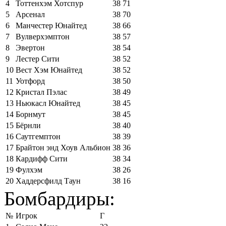
4
Тоттенхэм Хотспур
38
71
5
Арсенал
38
70
6
Манчестер Юнайтед
38
66
7
Вулверхэмптон
38
57
8
Эвертон
38
54
9
Лестер Сити
38
52
10
Вест Хэм Юнайтед
38
52
11
Уотфорд
38
50
12
Кристал Пэлас
38
49
13
Ньюкасл Юнайтед
38
45
14
Борнмут
38
45
15
Бёрнли
38
40
16
Саутгемптон
38
39
17
Брайтон энд Хоув Альбион
38
36
18
Кардифф Сити
38
34
19
Фулхэм
38
26
20
Хаддерсфилд Таун
38
16
Бомбардиры:
№
Игрок
Г