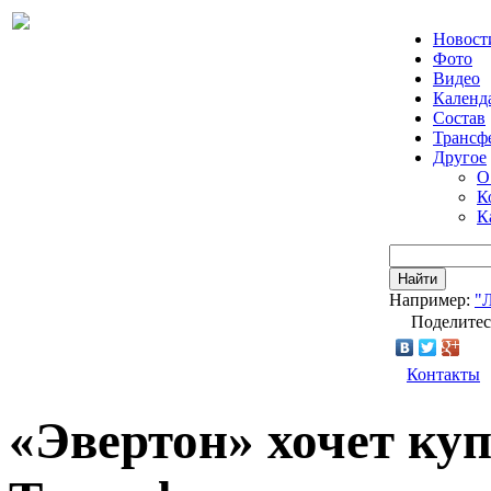
Новост
Фото
Видео
Календ
Состав
Трансф
Другое
О
К
К
Найти
Например:
"
Поделитес
Контакты
«Эвертон» хочет ку