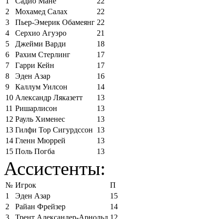
1
Садио Мане
22
2
Мохамед Салах
22
3
Пьер-Эмерик Обамеянг
22
4
Серхио Агуэро
21
5
Джейми Варди
18
6
Рахим Стерлинг
17
7
Гарри Кейн
17
8
Эден Азар
16
9
Каллум Уилсон
14
10
Александр Ляказетт
13
11
Ришарлисон
13
12
Рауль Хименес
13
13
Гилфи Тор Сигурдссон
13
14
Гленн Мюррей
13
15
Поль Погба
13
Ассистенты:
№
Игрок
П
1
Эден Азар
15
2
Райан Фрейзер
14
3
Трент Александер-Арнольд
12