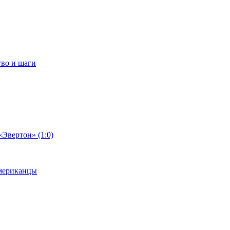
тво и шаги
«Эвертон» (1:0)
американцы