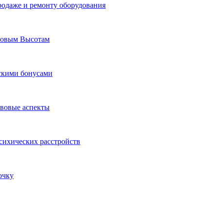
родаже и ремонту оборудования
Новым Высотам
ескими бонусами
авовые аспекты
сихических расстройств
очку