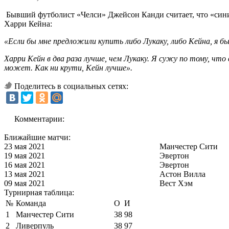
Бывший футболист «Челси» Джейсон Канди считает, что «сини
Харри Кейна:
«Если бы мне предложили купить либо Лукаку, либо Кейна, я бы
Харри Кейн в два раза лучше, чем Лукаку. Я сужу по тому, чт
может. Как ни крути, Кейн лучше».
Поделитесь в социальных сетях:
Комментарии:
Ближайшие матчи:
23 мая 2021
Манчестер Сити
19 мая 2021
Эвертон
16 мая 2021
Эвертон
13 мая 2021
Астон Вилла
09 мая 2021
Вест Хэм
Турнирная таблица:
№
Команда
О
И
1
Манчестер Сити
38
98
2
Ливерпуль
38
97