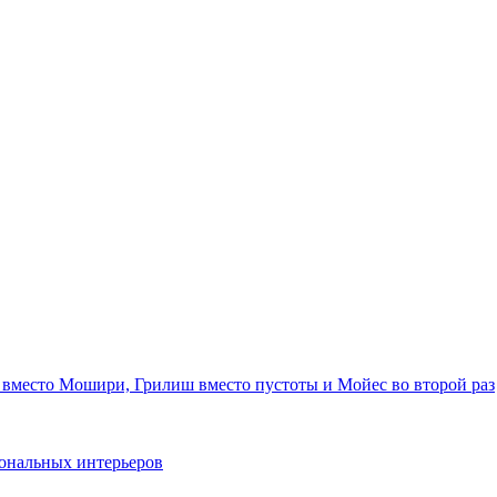
 вместо Мошири, Грилиш вместо пустоты и Мойес во второй раз
ональных интерьеров