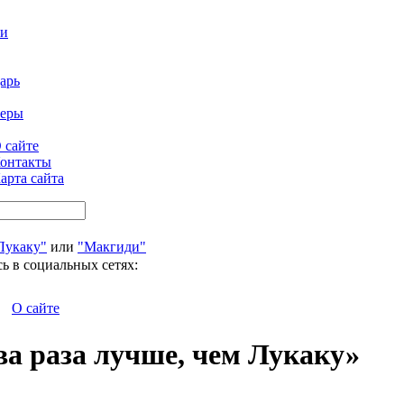
ти
арь
феры
 сайте
онтакты
арта сайта
Лукаку"
или
"Макгиди"
ь в социальных сетях:
О сайте
ва раза лучше, чем Лукаку»