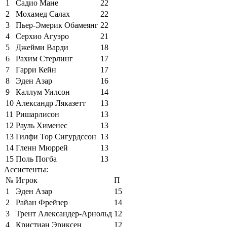
1
Садио Мане
22
2
Мохамед Салах
22
3
Пьер-Эмерик Обамеянг
22
4
Серхио Агуэро
21
5
Джейми Варди
18
6
Рахим Стерлинг
17
7
Гарри Кейн
17
8
Эден Азар
16
9
Каллум Уилсон
14
10
Александр Ляказетт
13
11
Ришарлисон
13
12
Рауль Хименес
13
13
Гилфи Тор Сигурдссон
13
14
Гленн Мюррей
13
15
Поль Погба
13
Ассистенты:
№
Игрок
П
1
Эден Азар
15
2
Райан Фрейзер
14
3
Трент Александер-Арнольд
12
4
Кристиан Эриксен
12