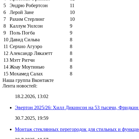
5
Эндрю Робертсон
11
6
Лерой Зане
10
7
Рахим Стерлинг
10
8
Каллум Уилсон
9
9
Поль Погба
9
10
Давид Сильва
8
11
Серхио Агуэро
8
12
Александр Ляказетт
8
13
Мэтт Ритчи
8
14
Жоау Моутинью
8
15
Мохамед Салах
8
Наша группа Вконтакте
Лента новостей:
18.2.2026, 13:02
Эвертон 2025/26: Хилл Дикинсон на 53 тысячи, Фридкин
30.7.2025, 19:59
Монтаж стеклянных перегородок для стильных и функци