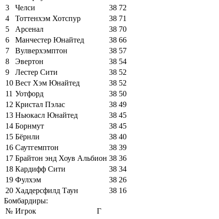
3
Челси
38
72
4
Тоттенхэм Хотспур
38
71
5
Арсенал
38
70
6
Манчестер Юнайтед
38
66
7
Вулверхэмптон
38
57
8
Эвертон
38
54
9
Лестер Сити
38
52
10
Вест Хэм Юнайтед
38
52
11
Уотфорд
38
50
12
Кристал Пэлас
38
49
13
Ньюкасл Юнайтед
38
45
14
Борнмут
38
45
15
Бёрнли
38
40
16
Саутгемптон
38
39
17
Брайтон энд Хоув Альбион
38
36
18
Кардифф Сити
38
34
19
Фулхэм
38
26
20
Хаддерсфилд Таун
38
16
Бомбардиры:
№
Игрок
Г