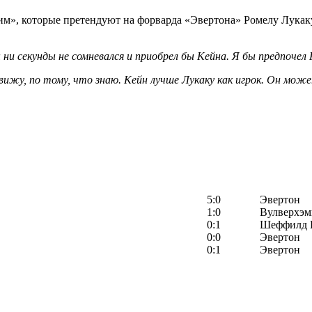
м», которые претендуют на форварда «Эвертона» Ромелу Лукаку
 ни секунды не сомневался и приобрел бы Кейна. Я бы предпочел
о вижу, по тому, что знаю. Кейн лучше Лукаку как игрок. Он мо
5:0
Эвертон
1:0
Вулверхэм
0:1
Шеффилд 
0:0
Эвертон
0:1
Эвертон