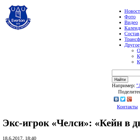
Новос
Фото
Видео
Календ
Состав
Транс
Другое
О
К
К
Найти
Например:
"
Поделитес
Контакты
Экс-игрок «Челси»: «Кейн в д
18.6.2017, 18:40