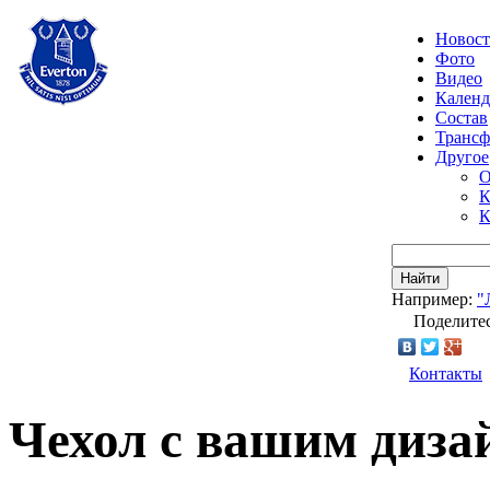
Новос
Фото
Видео
Календ
Состав
Транс
Другое
О
К
К
Найти
Например:
"
Поделитес
Контакты
Чехол с вашим диза