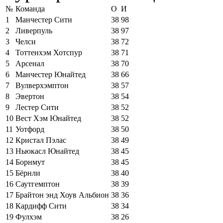
№
Команда
О
И
1
Манчестер Сити
38
98
2
Ливерпуль
38
97
3
Челси
38
72
4
Тоттенхэм Хотспур
38
71
5
Арсенал
38
70
6
Манчестер Юнайтед
38
66
7
Вулверхэмптон
38
57
8
Эвертон
38
54
9
Лестер Сити
38
52
10
Вест Хэм Юнайтед
38
52
11
Уотфорд
38
50
12
Кристал Пэлас
38
49
13
Ньюкасл Юнайтед
38
45
14
Борнмут
38
45
15
Бёрнли
38
40
16
Саутгемптон
38
39
17
Брайтон энд Хоув Альбион
38
36
18
Кардифф Сити
38
34
19
Фулхэм
38
26