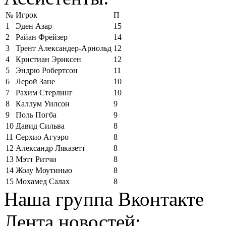
№
Игрок
П
1
Эден Азар
15
2
Райан Фрейзер
14
3
Трент Александер-Арнольд
12
4
Кристиан Эриксен
12
5
Эндрю Робертсон
11
6
Лерой Зане
10
7
Рахим Стерлинг
10
8
Каллум Уилсон
9
9
Поль Погба
9
10
Давид Сильва
8
11
Серхио Агуэро
8
12
Александр Ляказетт
8
13
Мэтт Ритчи
8
14
Жоау Моутинью
8
15
Мохамед Салах
8
Наша группа Вконтакте
Лента новостей: