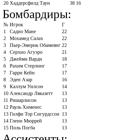
20
Хаддерсфилд Таун
38
16
Бомбардиры:
№
Игрок
Г
1
Садио Мане
22
2
Мохамед Салах
22
3
Пьер-Эмерик Обамеянг
22
4
Серхио Агуэро
21
5
Джейми Варди
18
6
Рахим Стерлинг
17
7
Гарри Кейн
17
8
Эден Азар
16
9
Каллум Уилсон
14
10
Александр Ляказетт
13
11
Ришарлисон
13
12
Рауль Хименес
13
13
Гилфи Тор Сигурдссон
13
14
Гленн Мюррей
13
15
Поль Погба
13
Ассистенты: