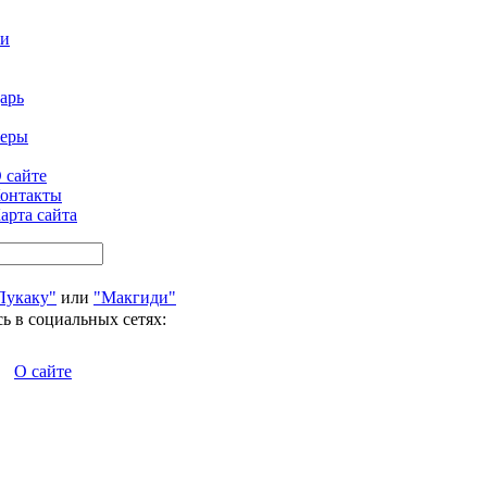
ти
арь
феры
 сайте
онтакты
арта сайта
Лукаку"
или
"Макгиди"
ь в социальных сетях:
О сайте