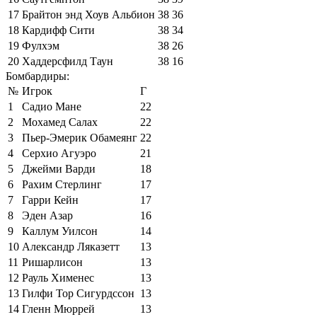
17
Брайтон энд Хоув Альбион
38
36
18
Кардифф Сити
38
34
19
Фулхэм
38
26
20
Хаддерсфилд Таун
38
16
Бомбардиры:
№
Игрок
Г
1
Садио Мане
22
2
Мохамед Салах
22
3
Пьер-Эмерик Обамеянг
22
4
Серхио Агуэро
21
5
Джейми Варди
18
6
Рахим Стерлинг
17
7
Гарри Кейн
17
8
Эден Азар
16
9
Каллум Уилсон
14
10
Александр Ляказетт
13
11
Ришарлисон
13
12
Рауль Хименес
13
13
Гилфи Тор Сигурдссон
13
14
Гленн Мюррей
13