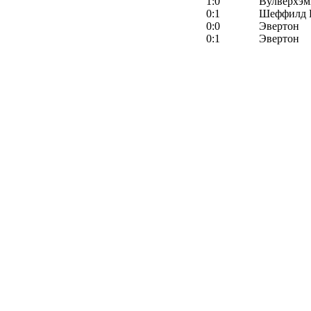
1:0
Вулверхэм
0:1
Шеффилд 
0:0
Эвертон
0:1
Эвертон