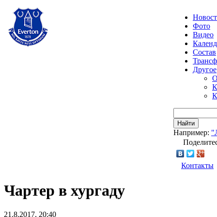
Новос
Фото
Видео
Календ
Состав
Транс
Другое
О
К
К
Найти
Например:
"
Поделитес
Контакты
Чартер в хургаду
21.8.2017, 20:40