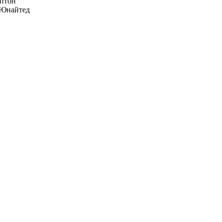
птон
Юнайтед