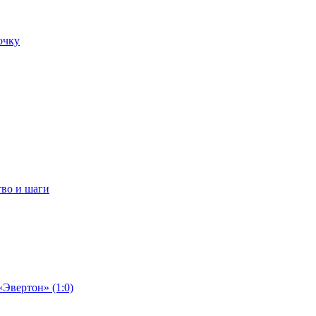
очку
тво и шаги
«Эвертон» (1:0)