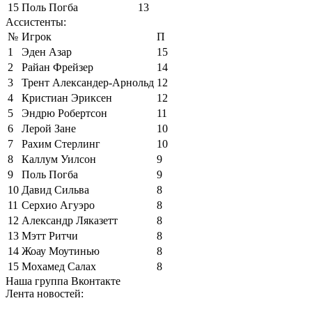
15
Поль Погба
13
Ассистенты:
№
Игрок
П
1
Эден Азар
15
2
Райан Фрейзер
14
3
Трент Александер-Арнольд
12
4
Кристиан Эриксен
12
5
Эндрю Робертсон
11
6
Лерой Зане
10
7
Рахим Стерлинг
10
8
Каллум Уилсон
9
9
Поль Погба
9
10
Давид Сильва
8
11
Серхио Агуэро
8
12
Александр Ляказетт
8
13
Мэтт Ритчи
8
14
Жоау Моутинью
8
15
Мохамед Салах
8
Наша группа Вконтакте
Лента новостей: