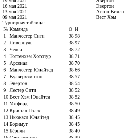
19 мая 2021
Эвертон
16 мая 2021
Эвертон
13 мая 2021
Астон Вилла
09 мая 2021
Вест Хэм
Турнирная таблица:
№
Команда
О
И
1
Манчестер Сити
38
98
2
Ливерпуль
38
97
3
Челси
38
72
4
Тоттенхэм Хотспур
38
71
5
Арсенал
38
70
6
Манчестер Юнайтед
38
66
7
Вулверхэмптон
38
57
8
Эвертон
38
54
9
Лестер Сити
38
52
10
Вест Хэм Юнайтед
38
52
11
Уотфорд
38
50
12
Кристал Пэлас
38
49
13
Ньюкасл Юнайтед
38
45
14
Борнмут
38
45
15
Бёрнли
38
40
16
Саутгемптон
38
39