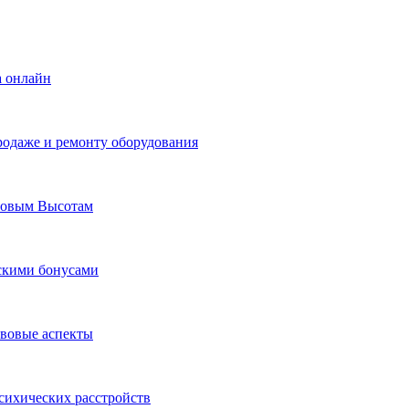
а онлайн
родаже и ремонту оборудования
Новым Высотам
ескими бонусами
авовые аспекты
сихических расстройств