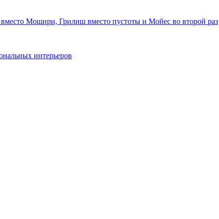
 вместо Мошири, Грилиш вместо пустоты и Мойес во второй раз
ональных интерьеров