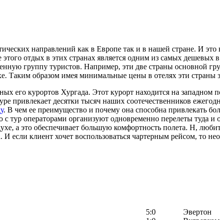
ических направлений как в Европе так и в нашей стране. И это
 этого отдых в этих странах является одним из самых дешевых 
енную группу туристов. Например, эти две страны основной гр
. Таким образом имея минимальные цены в отелях эти страны за
ных его курортов Хургада. Этот курорт находится на западном
туре привлекает десятки тысяч наших соотечественников ежего
у
. В чем ее преимущество и почему она способна привлекать бо
с тур операторами организуют одновременно перелеты туда и 
хе, а это обеспечивает большую комфортность полета. Н, люби
. И если клиент хочет воспользоваться чартерным рейсом, то не
5:0
Эвертон