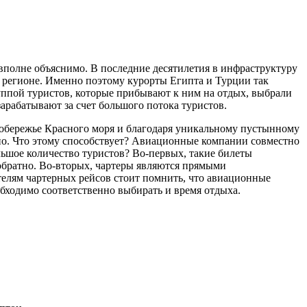
 вполне объяснимо. В последние десятилетия в инфраструктуру
в регионе. Именно поэтому курорты Египта и Турции так
уппой туристов, которые прибывают к ним на отдых, выбрали
рабатывают за счет большого потока туристов.
 побережье Красного моря и благодаря уникальному пустынному
дно. Что этому способствует? Авиационные компании совместно
льшое количество туристов? Во-первых, такие билеты
обратно. Во-вторых, чартеры являются прямыми
телям чартерных рейсов стоит помнить, что авиационные
обходимо соответственно выбирать и время отдыха.