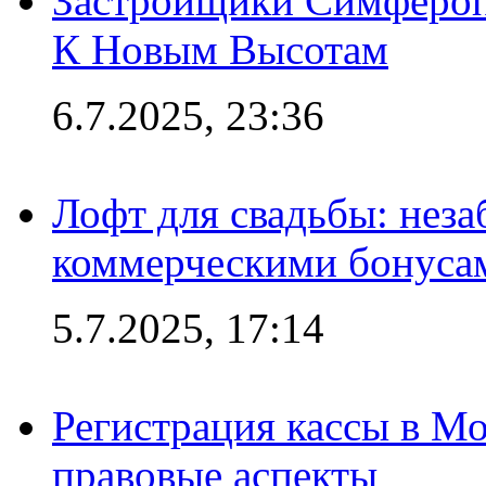
Застройщики Симфероп
К Новым Высотам
6.7.2025, 23:36
Лофт для свадьбы: неза
коммерческими бонуса
5.7.2025, 17:14
Регистрация кассы в Мо
правовые аспекты