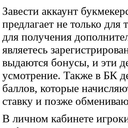
Завести аккаунт букмекер
предлагает не только для т
для получения дополните
являетесь зарегистрирова
выдаются бонусы, и эти д
усмотрение. Также в БК д
баллов, которые начисля
ставку и позже обмениваю
В личном кабинете игроки