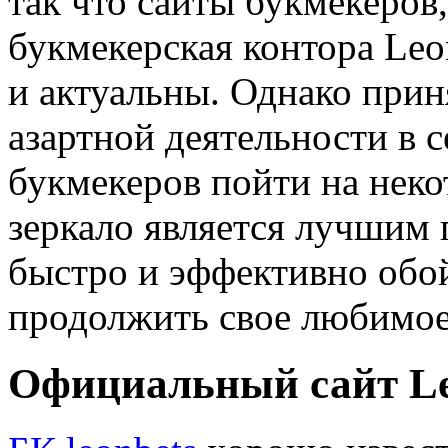
так что сайты букмекеров,
букмекерская контора Leo
и актуальны. Однако прин
азартной деятельности в 
букмекеров пойти на неко
зеркало является лучшим 
быстро и эффективно обо
продолжить свое любимое
Официальный сайт Le