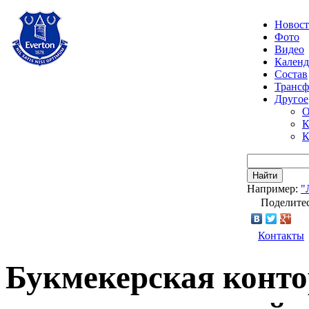
Новос
Фото
Видео
Календ
Состав
Транс
Другое
О
К
К
Найти
Например:
"
Поделитес
Контакты
Букмекерская конто