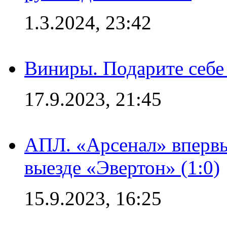
1.3.2024, 23:42
Виниры. Подарите себе
17.9.2023, 21:45
АПЛ. «Арсенал» впервы
выезде «Эвертон» (1:0)
15.9.2023, 16:25