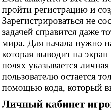
пройти регистрацию и соз
Зарегистрироваться не сос
задачей справится даже то
мира. Для начала нужно н
которая выводит на экран 
полях указывается личная
пользователю остается то
помощью кода, который в
Личный кабинет игро