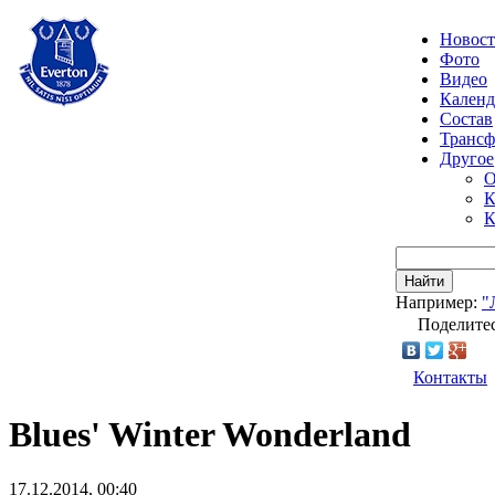
Новос
Фото
Видео
Календ
Состав
Транс
Другое
О
К
К
Найти
Например:
"
Поделитес
Контакты
Blues' Winter Wonderland
17.12.2014, 00:40