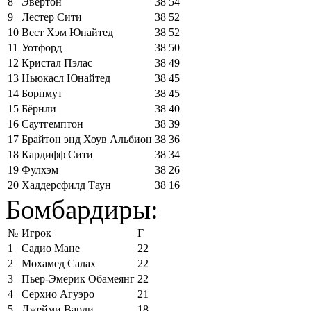
8
Эвертон
38
54
9
Лестер Сити
38
52
10
Вест Хэм Юнайтед
38
52
11
Уотфорд
38
50
12
Кристал Пэлас
38
49
13
Ньюкасл Юнайтед
38
45
14
Борнмут
38
45
15
Бёрнли
38
40
16
Саутгемптон
38
39
17
Брайтон энд Хоув Альбион
38
36
18
Кардифф Сити
38
34
19
Фулхэм
38
26
20
Хаддерсфилд Таун
38
16
Бомбардиры:
№
Игрок
Г
1
Садио Мане
22
2
Мохамед Салах
22
3
Пьер-Эмерик Обамеянг
22
4
Серхио Агуэро
21
5
Джейми Варди
18