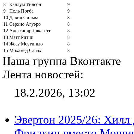
8
Каллум Уилсон
9
9
Поль Погба
9
10
Давид Сильва
8
11
Серхио Агуэро
8
12
Александр Ляказетт
8
13
Мэтт Ритчи
8
14
Жоау Моутинью
8
15
Мохамед Салах
8
Наша группа Вконтакте
Лента новостей:
18.2.2026, 13:02
Эвертон 2025/26: Хилл 
Фридкин вместо Мошир