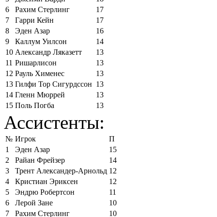
6
Рахим Стерлинг
17
7
Гарри Кейн
17
8
Эден Азар
16
9
Каллум Уилсон
14
10
Александр Ляказетт
13
11
Ришарлисон
13
12
Рауль Хименес
13
13
Гилфи Тор Сигурдссон
13
14
Гленн Мюррей
13
15
Поль Погба
13
Ассистенты:
№
Игрок
П
1
Эден Азар
15
2
Райан Фрейзер
14
3
Трент Александер-Арнольд
12
4
Кристиан Эриксен
12
5
Эндрю Робертсон
11
6
Лерой Зане
10
7
Рахим Стерлинг
10