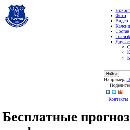
Новос
Фото
Видео
Календ
Состав
Транс
Другое
О
К
К
Найти
Например:
"
Поделитес
Контакты
Бесплатные прогноз