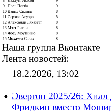
8
Каллум Уилсон
9
9
Поль Погба
9
10
Давид Сильва
8
11
Серхио Агуэро
8
12
Александр Ляказетт
8
13
Мэтт Ритчи
8
14
Жоау Моутинью
8
15
Мохамед Салах
8
Наша группа Вконтакте
Лента новостей:
18.2.2026, 13:02
Эвертон 2025/26: Хилл 
Фридкин вместо Мошир