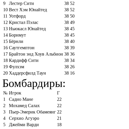
9
Лестер Сити
38
52
10
Вест Хэм Юнайтед
38
52
11
Уотфорд
38
50
12
Кристал Пэлас
38
49
13
Ньюкасл Юнайтед
38
45
14
Борнмут
38
45
15
Бёрнли
38
40
16
Саутгемптон
38
39
17
Брайтон энд Хоув Альбион
38
36
18
Кардифф Сити
38
34
19
Фулхэм
38
26
20
Хаддерсфилд Таун
38
16
Бомбардиры:
№
Игрок
Г
1
Садио Мане
22
2
Мохамед Салах
22
3
Пьер-Эмерик Обамеянг
22
4
Серхио Агуэро
21
5
Джейми Варди
18