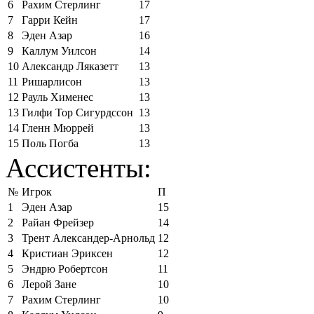
6
Рахим Стерлинг
17
7
Гарри Кейн
17
8
Эден Азар
16
9
Каллум Уилсон
14
10
Александр Ляказетт
13
11
Ришарлисон
13
12
Рауль Хименес
13
13
Гилфи Тор Сигурдссон
13
14
Гленн Мюррей
13
15
Поль Погба
13
Ассистенты:
№
Игрок
П
1
Эден Азар
15
2
Райан Фрейзер
14
3
Трент Александер-Арнольд
12
4
Кристиан Эриксен
12
5
Эндрю Робертсон
11
6
Лерой Зане
10
7
Рахим Стерлинг
10