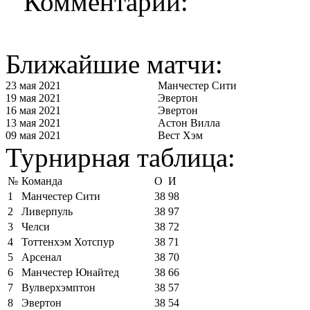
Комментарии:
Ближайшие матчи:
23 мая 2021
Манчестер Сити
19 мая 2021
Эвертон
16 мая 2021
Эвертон
13 мая 2021
Астон Вилла
09 мая 2021
Вест Хэм
Турнирная таблица:
№
Команда
О
И
1
Манчестер Сити
38
98
2
Ливерпуль
38
97
3
Челси
38
72
4
Тоттенхэм Хотспур
38
71
5
Арсенал
38
70
6
Манчестер Юнайтед
38
66
7
Вулверхэмптон
38
57
8
Эвертон
38
54