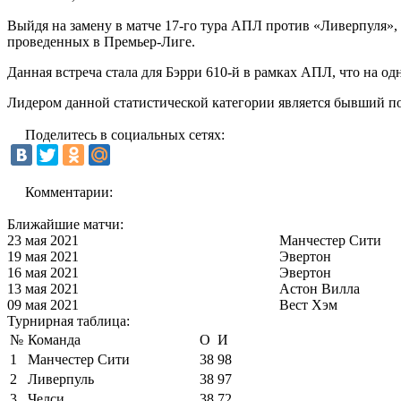
Выйдя на замену в матче 17-го тура АПЛ против «Ливерпуля»,
проведенных в Премьер-Лиге.
Данная встреча стала для Бэрри 610-й в рамках АПЛ, что на о
Лидером данной статистической категории является бывший по
Поделитесь в социальных сетях:
Комментарии:
Ближайшие матчи:
23 мая 2021
Манчестер Сити
19 мая 2021
Эвертон
16 мая 2021
Эвертон
13 мая 2021
Астон Вилла
09 мая 2021
Вест Хэм
Турнирная таблица:
№
Команда
О
И
1
Манчестер Сити
38
98
2
Ливерпуль
38
97
3
Челси
38
72