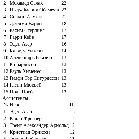
2
Мохамед Салах
22
3
Пьер-Эмерик Обамеянг
22
4
Серхио Агуэро
21
5
Джейми Варди
18
6
Рахим Стерлинг
17
7
Гарри Кейн
17
8
Эден Азар
16
9
Каллум Уилсон
14
10
Александр Ляказетт
13
11
Ришарлисон
13
12
Рауль Хименес
13
13
Гилфи Тор Сигурдссон
13
14
Гленн Мюррей
13
15
Поль Погба
13
Ассистенты:
№
Игрок
П
1
Эден Азар
15
2
Райан Фрейзер
14
3
Трент Александер-Арнольд
12
4
Кристиан Эриксен
12
5
Эндрю Робертсон
11