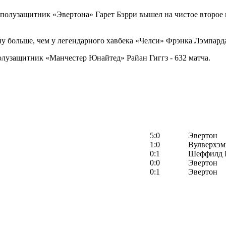
 полузащитник «Эвертона» Гарет Бэрри вышел на чистое второе 
дну больше, чем у легендарного хавбека «Челси» Фрэнка Лэмпард
лузащитник «Манчестер Юнайтед» Райан Гиггз - 632 матча.
5:0
Эвертон
1:0
Вулверхэм
0:1
Шеффилд 
0:0
Эвертон
0:1
Эвертон