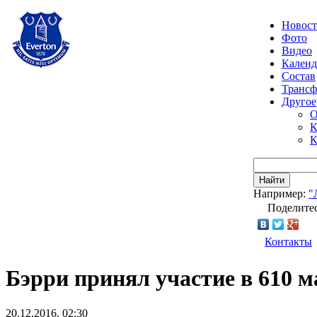
Новос
Фото
Видео
Календ
Состав
Транс
Другое
О
К
К
Найти
Например:
"
Поделитес
Контакты
Бэрри принял участие в 610 
20.12.2016, 02:30