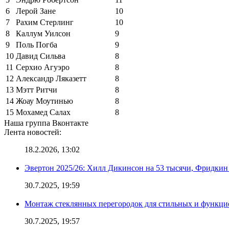
6
Лерой Зане
10
7
Рахим Стерлинг
10
8
Каллум Уилсон
9
9
Поль Погба
9
10
Давид Сильва
8
11
Серхио Агуэро
8
12
Александр Ляказетт
8
13
Мэтт Ритчи
8
14
Жоау Моутинью
8
15
Мохамед Салах
8
Наша группа Вконтакте
Лента новостей:
18.2.2026, 13:02
Эвертон 2025/26: Хилл Дикинсон на 53 тысячи, Фридкин
30.7.2025, 19:59
Монтаж стеклянных перегородок для стильных и функци
30.7.2025, 19:57