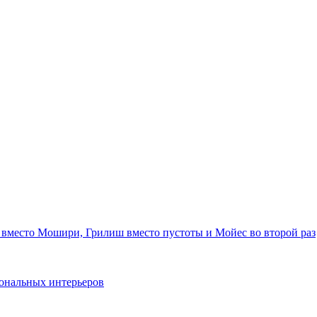
 вместо Мошири, Грилиш вместо пустоты и Мойес во второй раз
ональных интерьеров