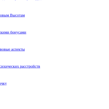
Новым Высотам
ескими бонусами
авовые аспекты
сихических расстройств
очку