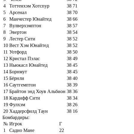
4
Тоттенхэм Хотспур
38
71
5
Арсенал
38
70
6
Манчестер Юнайтед
38
66
7
Вулверхэмптон
38
57
8
Эвертон
38
54
9
Лестер Сити
38
52
10
Вест Хэм Юнайтед
38
52
11
Уотфорд
38
50
12
Кристал Пэлас
38
49
13
Ньюкасл Юнайтед
38
45
14
Борнмут
38
45
15
Бёрнли
38
40
16
Саутгемптон
38
39
17
Брайтон энд Хоув Альбион
38
36
18
Кардифф Сити
38
34
19
Фулхэм
38
26
20
Хаддерсфилд Таун
38
16
Бомбардиры:
№
Игрок
Г
1
Садио Мане
22