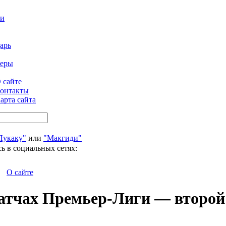
ти
арь
феры
 сайте
онтакты
арта сайта
Лукаку"
или
"Макгиди"
ь в социальных сетях:
О сайте
матчах Премьер-Лиги — второй 