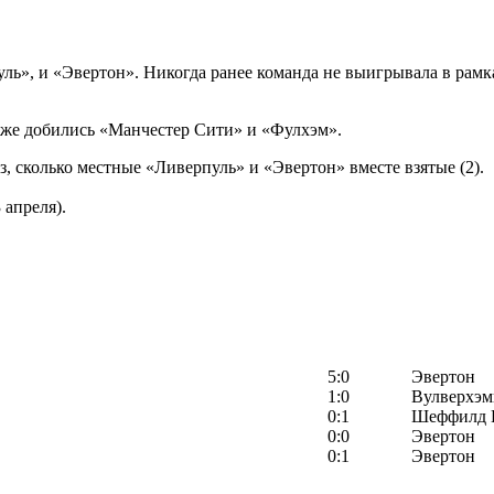
ль», и «Эвертон». Никогда ранее команда не выигрывала в рамк
кже добились «Манчестер Сити» и «Фулхэм».
з, сколько местные «Ливерпуль» и «Эвертон» вместе взятые (2).
 апреля).
5:0
Эвертон
1:0
Вулверхэм
0:1
Шеффилд 
0:0
Эвертон
0:1
Эвертон