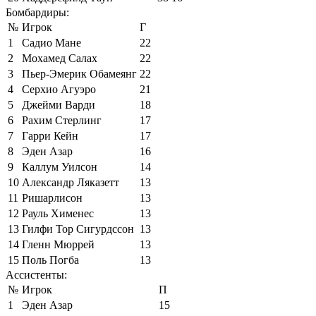
Бомбардиры:
№
Игрок
Г
1
Садио Мане
22
2
Мохамед Салах
22
3
Пьер-Эмерик Обамеянг
22
4
Серхио Агуэро
21
5
Джейми Варди
18
6
Рахим Стерлинг
17
7
Гарри Кейн
17
8
Эден Азар
16
9
Каллум Уилсон
14
10
Александр Ляказетт
13
11
Ришарлисон
13
12
Рауль Хименес
13
13
Гилфи Тор Сигурдссон
13
14
Гленн Мюррей
13
15
Поль Погба
13
Ассистенты:
№
Игрок
П
1
Эден Азар
15