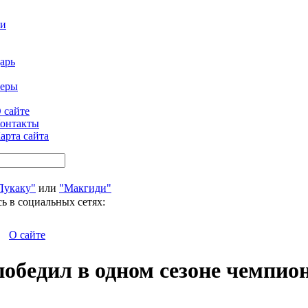
ти
арь
феры
 сайте
онтакты
арта сайта
Лукаку"
или
"Макгиди"
ь в социальных сетях:
О сайте
обедил в одном сезоне чемпион