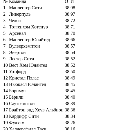
№
Команда
О
И
1
Манчестер Сити
38
98
2
Ливерпуль
38
97
3
Челси
38
72
4
Тоттенхэм Хотспур
38
71
5
Арсенал
38
70
6
Манчестер Юнайтед
38
66
7
Вулверхэмптон
38
57
8
Эвертон
38
54
9
Лестер Сити
38
52
10
Вест Хэм Юнайтед
38
52
11
Уотфорд
38
50
12
Кристал Пэлас
38
49
13
Ньюкасл Юнайтед
38
45
14
Борнмут
38
45
15
Бёрнли
38
40
16
Саутгемптон
38
39
17
Брайтон энд Хоув Альбион
38
36
18
Кардифф Сити
38
34
19
Фулхэм
38
26
20
Хаддерсфилд Таун
38
16