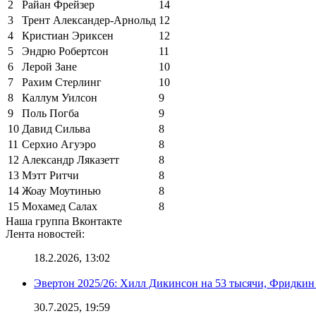
2
Райан Фрейзер
14
3
Трент Александер-Арнольд
12
4
Кристиан Эриксен
12
5
Эндрю Робертсон
11
6
Лерой Зане
10
7
Рахим Стерлинг
10
8
Каллум Уилсон
9
9
Поль Погба
9
10
Давид Сильва
8
11
Серхио Агуэро
8
12
Александр Ляказетт
8
13
Мэтт Ритчи
8
14
Жоау Моутинью
8
15
Мохамед Салах
8
Наша группа Вконтакте
Лента новостей:
18.2.2026, 13:02
Эвертон 2025/26: Хилл Дикинсон на 53 тысячи, Фридкин
30.7.2025, 19:59