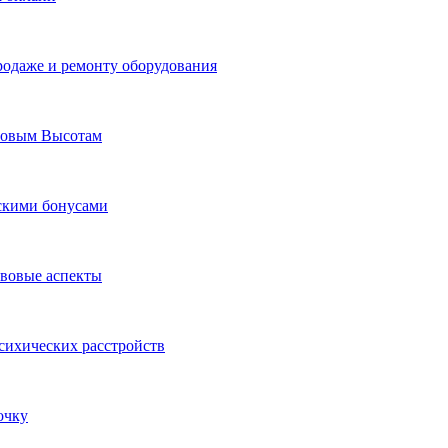
родаже и ремонту оборудования
Новым Высотам
ескими бонусами
авовые аспекты
сихических расстройств
очку