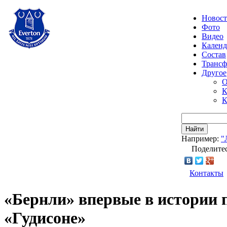
Новос
Фото
Видео
Календ
Состав
Транс
Другое
О
К
К
Найти
Например:
"
Поделитес
Контакты
«Бернли» впервые в истории п
«Гудисоне»