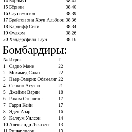
14
Борнмут
38
45
15
Бёрнли
38
40
16
Саутгемптон
38
39
17
Брайтон энд Хоув Альбион
38
36
18
Кардифф Сити
38
34
19
Фулхэм
38
26
20
Хаддерсфилд Таун
38
16
Бомбардиры:
№
Игрок
Г
1
Садио Мане
22
2
Мохамед Салах
22
3
Пьер-Эмерик Обамеянг
22
4
Серхио Агуэро
21
5
Джейми Варди
18
6
Рахим Стерлинг
17
7
Гарри Кейн
17
8
Эден Азар
16
9
Каллум Уилсон
14
10
Александр Ляказетт
13
11
Ришарлисон
13