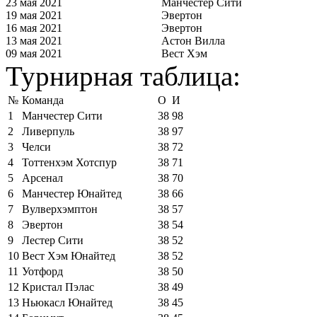
23 мая 2021
Манчестер Сити
19 мая 2021
Эвертон
16 мая 2021
Эвертон
13 мая 2021
Астон Вилла
09 мая 2021
Вест Хэм
Турнирная таблица:
№
Команда
О
И
1
Манчестер Сити
38
98
2
Ливерпуль
38
97
3
Челси
38
72
4
Тоттенхэм Хотспур
38
71
5
Арсенал
38
70
6
Манчестер Юнайтед
38
66
7
Вулверхэмптон
38
57
8
Эвертон
38
54
9
Лестер Сити
38
52
10
Вест Хэм Юнайтед
38
52
11
Уотфорд
38
50
12
Кристал Пэлас
38
49
13
Ньюкасл Юнайтед
38
45