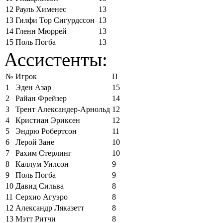
12
Рауль Хименес
13
13
Гилфи Тор Сигурдссон
13
14
Гленн Мюррей
13
15
Поль Погба
13
Ассистенты:
№
Игрок
П
1
Эден Азар
15
2
Райан Фрейзер
14
3
Трент Александер-Арнольд
12
4
Кристиан Эриксен
12
5
Эндрю Робертсон
11
6
Лерой Зане
10
7
Рахим Стерлинг
10
8
Каллум Уилсон
9
9
Поль Погба
9
10
Давид Сильва
8
11
Серхио Агуэро
8
12
Александр Ляказетт
8
13
Мэтт Ритчи
8