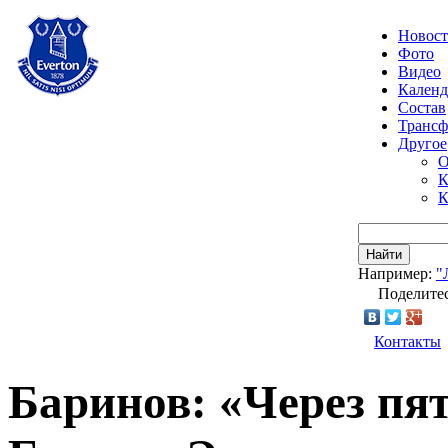
Новос
Фото
Видео
Календ
Состав
Транс
Другое
О
К
К
Найти
Например:
"
Поделитес
Контакты
Баринов: «Через пят