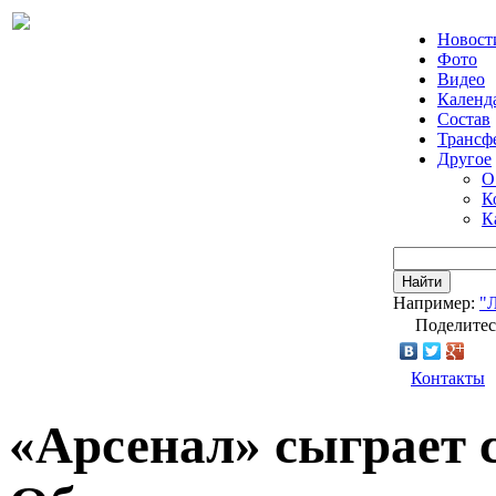
Новост
Фото
Видео
Календ
Состав
Трансф
Другое
О
К
К
Найти
Например:
"
Поделитес
Контакты
«Арсенал» сыграет 