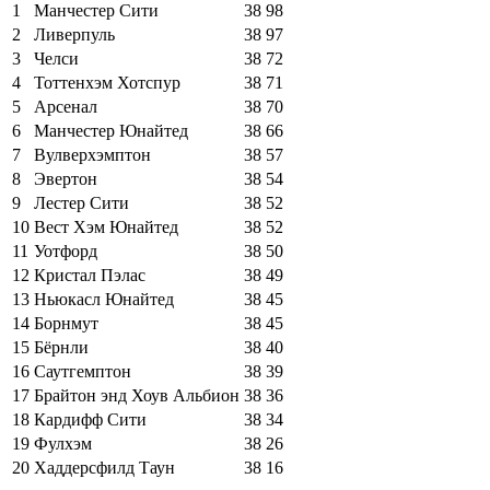
1
Манчестер Сити
38
98
2
Ливерпуль
38
97
3
Челси
38
72
4
Тоттенхэм Хотспур
38
71
5
Арсенал
38
70
6
Манчестер Юнайтед
38
66
7
Вулверхэмптон
38
57
8
Эвертон
38
54
9
Лестер Сити
38
52
10
Вест Хэм Юнайтед
38
52
11
Уотфорд
38
50
12
Кристал Пэлас
38
49
13
Ньюкасл Юнайтед
38
45
14
Борнмут
38
45
15
Бёрнли
38
40
16
Саутгемптон
38
39
17
Брайтон энд Хоув Альбион
38
36
18
Кардифф Сити
38
34
19
Фулхэм
38
26
20
Хаддерсфилд Таун
38
16