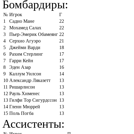
Бомбардиры:
№
Игрок
Г
1
Садио Мане
22
2
Мохамед Салах
22
3
Пьер-Эмерик Обамеянг
22
4
Серхио Агуэро
21
5
Джейми Варди
18
6
Рахим Стерлинг
17
7
Гарри Кейн
17
8
Эден Азар
16
9
Каллум Уилсон
14
10
Александр Ляказетт
13
11
Ришарлисон
13
12
Рауль Хименес
13
13
Гилфи Тор Сигурдссон
13
14
Гленн Мюррей
13
15
Поль Погба
13
Ассистенты:
№
Игрок
П