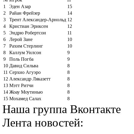
1
Эден Азар
15
2
Райан Фрейзер
14
3
Трент Александер-Арнольд
12
4
Кристиан Эриксен
12
5
Эндрю Робертсон
11
6
Лерой Зане
10
7
Рахим Стерлинг
10
8
Каллум Уилсон
9
9
Поль Погба
9
10
Давид Сильва
8
11
Серхио Агуэро
8
12
Александр Ляказетт
8
13
Мэтт Ритчи
8
14
Жоау Моутинью
8
15
Мохамед Салах
8
Наша группа Вконтакте
Лента новостей: