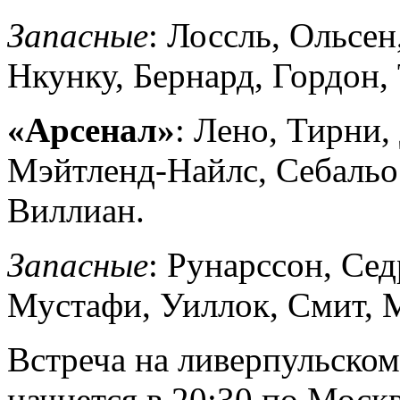
Запасные
: Лоссль, Ольсен
Нкунку, Бернард, Гордон,
«Арсенал»
: Лено, Тирни,
Мэйтленд-Найлс, Себальос
Виллиан.
Запасные
: Рунарссон, Се
Мустафи, Уиллок, Смит, М
Встреча на ливерпульско
начнется в 20:30 по Москв