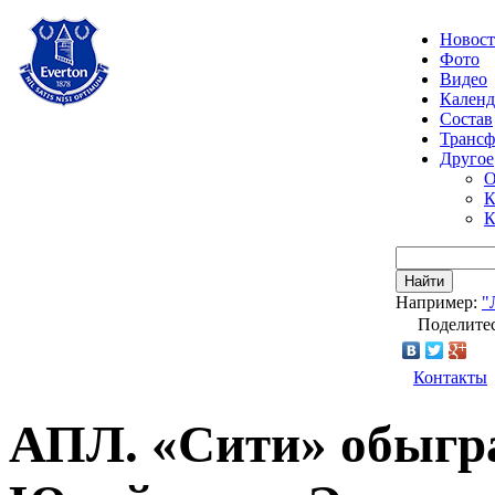
Новос
Фото
Видео
Календ
Состав
Транс
Другое
О
К
К
Найти
Например:
"
Поделитес
Контакты
АПЛ. «Сити» обыг