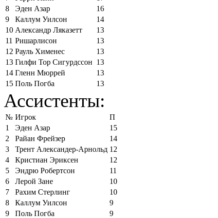
8
Эден Азар
16
9
Каллум Уилсон
14
10
Александр Ляказетт
13
11
Ришарлисон
13
12
Рауль Хименес
13
13
Гилфи Тор Сигурдссон
13
14
Гленн Мюррей
13
15
Поль Погба
13
Ассистенты:
№
Игрок
П
1
Эден Азар
15
2
Райан Фрейзер
14
3
Трент Александер-Арнольд
12
4
Кристиан Эриксен
12
5
Эндрю Робертсон
11
6
Лерой Зане
10
7
Рахим Стерлинг
10
8
Каллум Уилсон
9
9
Поль Погба
9