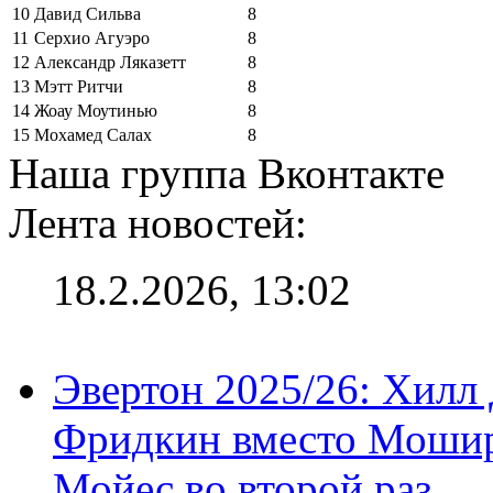
10
Давид Сильва
8
11
Серхио Агуэро
8
12
Александр Ляказетт
8
13
Мэтт Ритчи
8
14
Жоау Моутинью
8
15
Мохамед Салах
8
Наша группа Вконтакте
Лента новостей:
18.2.2026, 13:02
Эвертон 2025/26: Хилл 
Фридкин вместо Мошир
Мойес во второй раз