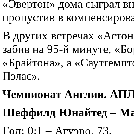
«Эвертон» дома сыграл в
пропустив в компенсирова
В других встречах «Астон
забив на 95-й минуте, «Б
«Брайтона», а «Саутгемпт
Пэлас».
Чемпионат Англии. АПЛ.
Шеффилд Юнайтед – Манч
Гол
: 0:1 – Агуэро, 73.