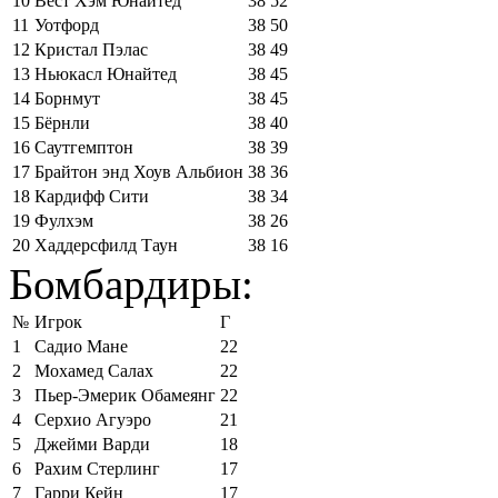
10
Вест Хэм Юнайтед
38
52
11
Уотфорд
38
50
12
Кристал Пэлас
38
49
13
Ньюкасл Юнайтед
38
45
14
Борнмут
38
45
15
Бёрнли
38
40
16
Саутгемптон
38
39
17
Брайтон энд Хоув Альбион
38
36
18
Кардифф Сити
38
34
19
Фулхэм
38
26
20
Хаддерсфилд Таун
38
16
Бомбардиры:
№
Игрок
Г
1
Садио Мане
22
2
Мохамед Салах
22
3
Пьер-Эмерик Обамеянг
22
4
Серхио Агуэро
21
5
Джейми Варди
18
6
Рахим Стерлинг
17
7
Гарри Кейн
17