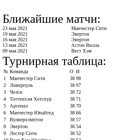
Ближайшие матчи:
23 мая 2021
Манчестер Сити
19 мая 2021
Эвертон
16 мая 2021
Эвертон
13 мая 2021
Астон Вилла
09 мая 2021
Вест Хэм
Турнирная таблица:
№
Команда
О
И
1
Манчестер Сити
38
98
2
Ливерпуль
38
97
3
Челси
38
72
4
Тоттенхэм Хотспур
38
71
5
Арсенал
38
70
6
Манчестер Юнайтед
38
66
7
Вулверхэмптон
38
57
8
Эвертон
38
54
9
Лестер Сити
38
52