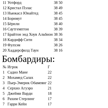
11
Уотфорд
38
50
12
Кристал Пэлас
38
49
13
Ньюкасл Юнайтед
38
45
14
Борнмут
38
45
15
Бёрнли
38
40
16
Саутгемптон
38
39
17
Брайтон энд Хоув Альбион
38
36
18
Кардифф Сити
38
34
19
Фулхэм
38
26
20
Хаддерсфилд Таун
38
16
Бомбардиры:
№
Игрок
Г
1
Садио Мане
22
2
Мохамед Салах
22
3
Пьер-Эмерик Обамеянг
22
4
Серхио Агуэро
21
5
Джейми Варди
18
6
Рахим Стерлинг
17
7
Гарри Кейн
17