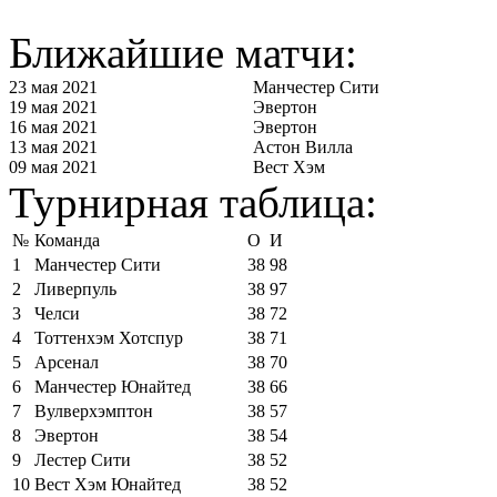
Ближайшие матчи:
23 мая 2021
Манчестер Сити
19 мая 2021
Эвертон
16 мая 2021
Эвертон
13 мая 2021
Астон Вилла
09 мая 2021
Вест Хэм
Турнирная таблица:
№
Команда
О
И
1
Манчестер Сити
38
98
2
Ливерпуль
38
97
3
Челси
38
72
4
Тоттенхэм Хотспур
38
71
5
Арсенал
38
70
6
Манчестер Юнайтед
38
66
7
Вулверхэмптон
38
57
8
Эвертон
38
54
9
Лестер Сити
38
52
10
Вест Хэм Юнайтед
38
52