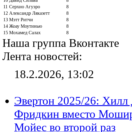
10
Давид Сильва
8
11
Серхио Агуэро
8
12
Александр Ляказетт
8
13
Мэтт Ритчи
8
14
Жоау Моутинью
8
15
Мохамед Салах
8
Наша группа Вконтакте
Лента новостей:
18.2.2026, 13:02
Эвертон 2025/26: Хилл 
Фридкин вместо Мошир
Мойес во второй раз