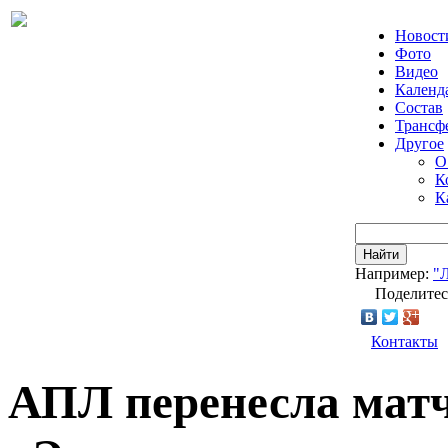
Новост
Фото
Видео
Календ
Состав
Трансф
Другое
О
К
К
Найти
Например:
"
Поделитес
Контакты
АПЛ перенесла матч