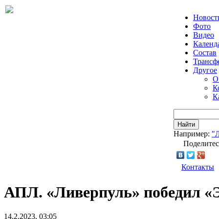
Новост
Фото
Видео
Календ
Состав
Трансф
Другое
О
К
К
Найти
Например:
"
Поделитес
Контакты
АПЛ. «Ливерпуль» победил «Эв
14.2.2023, 03:05