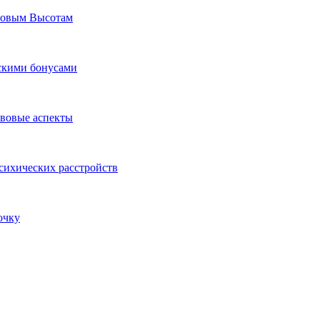
Новым Высотам
ескими бонусами
авовые аспекты
сихических расстройств
очку