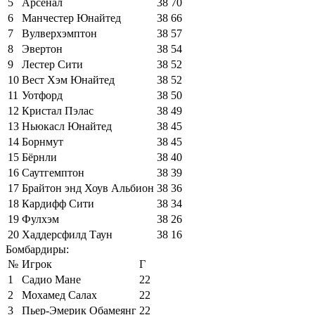
5
Арсенал
38
70
6
Манчестер Юнайтед
38
66
7
Вулверхэмптон
38
57
8
Эвертон
38
54
9
Лестер Сити
38
52
10
Вест Хэм Юнайтед
38
52
11
Уотфорд
38
50
12
Кристал Пэлас
38
49
13
Ньюкасл Юнайтед
38
45
14
Борнмут
38
45
15
Бёрнли
38
40
16
Саутгемптон
38
39
17
Брайтон энд Хоув Альбион
38
36
18
Кардифф Сити
38
34
19
Фулхэм
38
26
20
Хаддерсфилд Таун
38
16
Бомбардиры:
№
Игрок
Г
1
Садио Мане
22
2
Мохамед Салах
22
3
Пьер-Эмерик Обамеянг
22