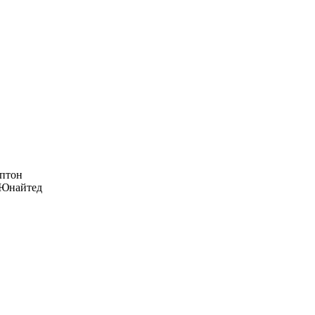
птон
Юнайтед