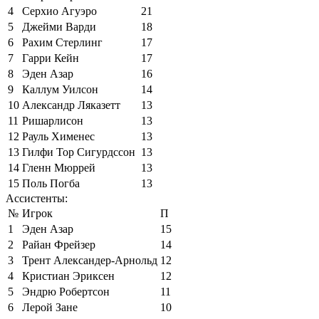
4
Серхио Агуэро
21
5
Джейми Варди
18
6
Рахим Стерлинг
17
7
Гарри Кейн
17
8
Эден Азар
16
9
Каллум Уилсон
14
10
Александр Ляказетт
13
11
Ришарлисон
13
12
Рауль Хименес
13
13
Гилфи Тор Сигурдссон
13
14
Гленн Мюррей
13
15
Поль Погба
13
Ассистенты:
№
Игрок
П
1
Эден Азар
15
2
Райан Фрейзер
14
3
Трент Александер-Арнольд
12
4
Кристиан Эриксен
12
5
Эндрю Робертсон
11
6
Лерой Зане
10