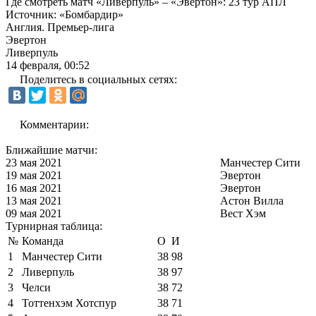
Где смотреть матч «Ливерпуль» – «Эвертон»: 23 тур АПЛ
Источник:
«Бомбардир»
Англия. Премьер-лига
Эвертон
Ливерпуль
14 февраля, 00:52
Поделитесь в социальных сетях:
Комментарии:
Ближайшие матчи:
23 мая 2021
Манчестер Сити
19 мая 2021
Эвертон
16 мая 2021
Эвертон
13 мая 2021
Астон Вилла
09 мая 2021
Вест Хэм
Турнирная таблица:
№
Команда
О
И
1
Манчестер Сити
38
98
2
Ливерпуль
38
97
3
Челси
38
72
4
Тоттенхэм Хотспур
38
71