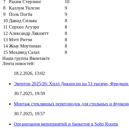
7
Рахим Стерлинг
10
8
Каллум Уилсон
9
9
Поль Погба
9
10
Давид Сильва
8
11
Серхио Агуэро
8
12
Александр Ляказетт
8
13
Мэтт Ритчи
8
14
Жоау Моутинью
8
15
Мохамед Салах
8
Наша группа Вконтакте
Лента новостей:
18.2.2026, 13:02
Эвертон 2025/26: Хилл Дикинсон на 53 тысячи, Фридкин
30.7.2025, 19:59
Монтаж стеклянных перегородок для стильных и функци
30.7.2025, 19:57
Организация мероприятий и банкетов в Soho Rooms