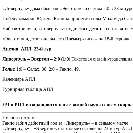
«Ливерпуль» дома обыграл «Эвертон» со счетом 2:0 в 23-м тур
Победу команде Юргена Клоппа принесли голы Мохамеда Сала
Набрав три очка, «Ливерпуль» поднялся с десятого на девятое 
«Эвертон» идет в зоне вылета Премьер-лиги – на 18-й строчке.
Англия. АПЛ. 23-й тур
Ливерпуль – Эвертон – 2:0 (1:0)
Текстовая онлайн-трансляция
Голы
: 1:0 – Салах, 36; 2:0 – Гакпо, 49.
Календарь АПЛ
Турнирная таблица АПЛ
ЛЧ и РПЛ возвращаются после зимней паузы совсем скоро. 
Новости по теме
Гакпо забил дебютный гол за «Ливерпуль» – в седьмом матче
«Ливерпуль» – «Эвертон»: стартовые составы на 23-й тур АПЛ