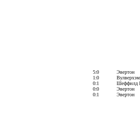
5:0
Эвертон
1:0
Вулверхэм
0:1
Шеффилд 
0:0
Эвертон
0:1
Эвертон