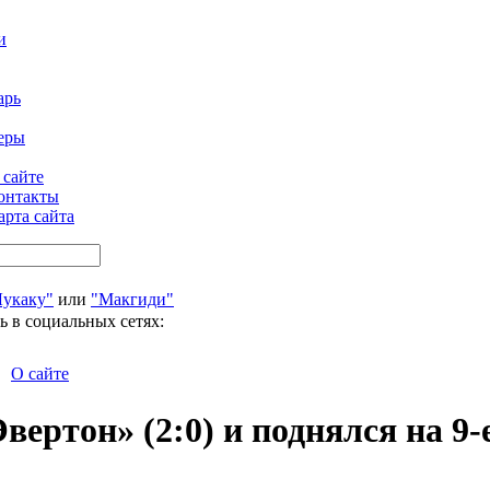
и
арь
еры
 сайте
онтакты
арта сайта
Лукаку"
или
"Макгиди"
ь в социальных сетях:
О сайте
ертон» (2:0) и поднялся на 9-