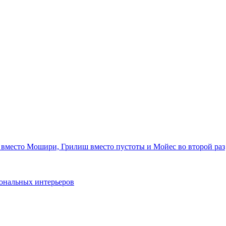
 вместо Мошири, Грилиш вместо пустоты и Мойес во второй раз
ональных интерьеров